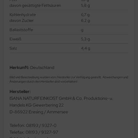
davon gesättigte Fettsäuren
5,8 g
Kohlenhydrate
6,7 g
davon Zucker
6,2 g
Ballaststoffe
g
Eiweiß
5,3 g
Salz
4,4 g
Herkunft:
Deutschland
Bild und Beschreibung wurden vom Hersteller zur Verfügung gestellt. Abweichungen und
Änderungen durch den Hersteller sind vorbehalten!
Hersteller:
ISANA NATURFEINKOST GmbH & Co. Produktions- u.
Handels KG Gewerbering 22
D-86922 Eresing / Ammersee
Telefon: 08193 / 9327-0
Telefax: 08193 / 9327-97