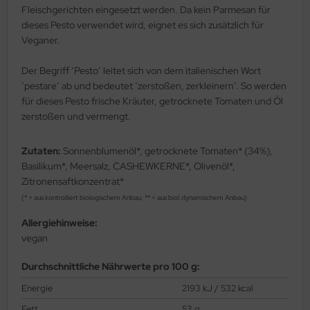
Fleischgerichten eingesetzt werden. Da kein Parmesan für
dieses Pesto verwendet wird, eignet es sich zusätzlich für
Veganer.
Der Begriff ’Pesto’ leitet sich von dem italienischen Wort
’pestare’ ab und bedeutet ’zerstoßen, zerkleinern’. So werden
für dieses Pesto frische Kräuter, getrocknete Tomaten und Öl
zerstoßen und vermengt.
Zutaten:
Sonnenblumenöl*, getrocknete Tomaten* (34%),
Basilikum*, Meersalz, CASHEWKERNE*, Olivenöl*,
Zitronensaftkonzentrat*
(* = aus kontrolliert biologischem Anbau, ** = aus biol.dynamischem Anbau)
Allergiehinweise:
vegan
Durchschnittliche Nährwerte pro 100 g:
Energie
2193 kJ / 532 kcal
Fett
53 g