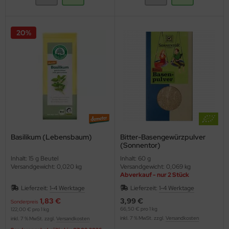
20%
Basilikum (Lebensbaum)
Bitter-Basengewürzpulver
(Sonnentor)
Inhalt: 15 g Beutel
Inhalt: 60 g
Versandgewicht: 0,020 kg
Versandgewicht: 0,069 kg
Abverkauf - nur 2 Stück
Lieferzeit:
1-4 Werktage
Lieferzeit:
1-4 Werktage
1,83 €
3,99 €
Sonderpreis
66,50 € pro 1 kg
122,00 € pro 1 kg
inkl. 7 % MwSt. zzgl.
Versandkosten
inkl. 7 % MwSt. zzgl.
Versandkosten