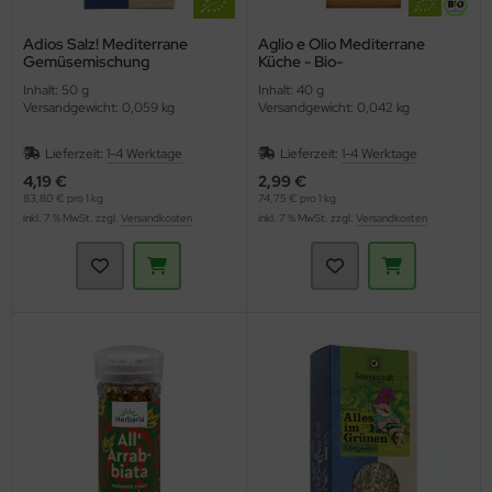
Adios Salz! Mediterrane
Aglio e Olio Mediterrane
Gemüsemischung
Küche - Bio-
(Sonnentor)
Gewürzzubereitung
Inhalt: 50 g
Inhalt: 40 g
(Lebensbaum)
Versandgewicht: 0,059 kg
Versandgewicht: 0,042 kg
Lieferzeit:
1-4 Werktage
Lieferzeit:
1-4 Werktage
4,19 €
2,99 €
83,80 € pro 1 kg
74,75 € pro 1 kg
inkl. 7 % MwSt. zzgl.
Versandkosten
inkl. 7 % MwSt. zzgl.
Versandkosten