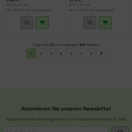
3,49 €
2,79 €
29,08 € pro 1 kg
111,60 € pro 1 kg
inkl. 7 % MwSt. zzgl.
Versandkosten
inkl. 7 % MwSt. zzgl.
Versandkosten
Zeige
1
bis
20
(von insgesamt
166
Artikeln)
1
2
3
4
5
Abonnieren Sie unseren Newsletter
Kostenlose exklusive Angebote und Produktneuheiten per E-Mail