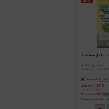
20%
Basilikum (Leben
Inhalt: 15 g Beutel
Versandgewicht: 0,02
Lieferzeit:
1-4 Wer
1,83 €
Sonderpreis
122,00 € pro 1 kg
inkl. 7 % MwSt. zzgl.
Versa
Sonderangebot gültig bi