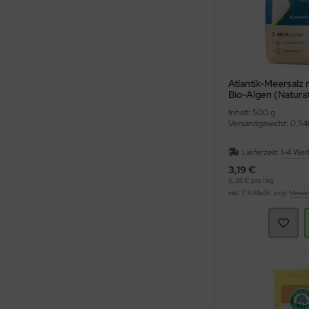
Atlantik-Meersalz 
Bio-Algen (Natura
Inhalt: 500 g
Versandgewicht: 0,54
Lieferzeit:
1-4 Wer
3,19 €
6,38 € pro 1 kg
inkl. 7 % MwSt. zzgl.
Versa