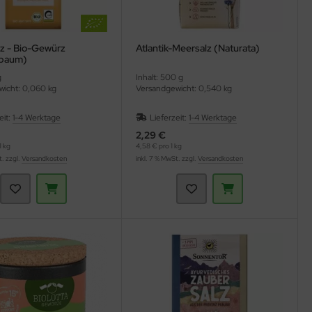
nz - Bio-Gewürz
Atlantik-Meersalz (Naturata)
baum)
g
Inhalt: 500 g
icht: 0,060 kg
Versandgewicht: 0,540 kg
eit:
1-4 Werktage
Lieferzeit:
1-4 Werktage
2,29 €
1 kg
4,58 € pro 1 kg
t. zzgl.
Versandkosten
inkl. 7 % MwSt. zzgl.
Versandkosten