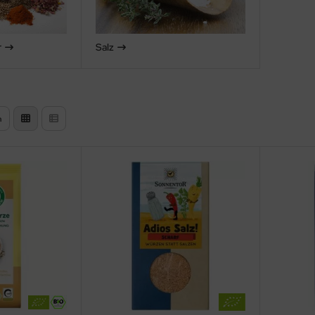
r
Salz
n