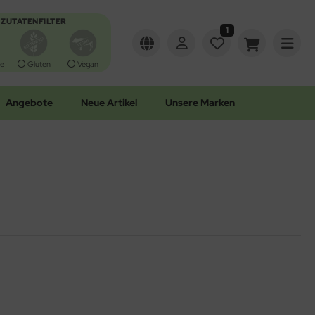
ZUTATENFILTER
1
e
Gluten
Vegan
Angebote
Neue Artikel
Unsere Marken