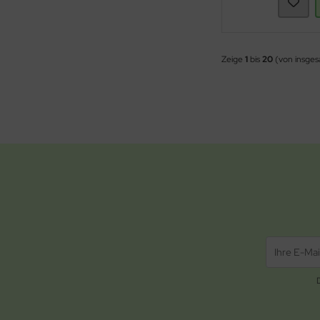
Zeige
1
bis
20
(von insge