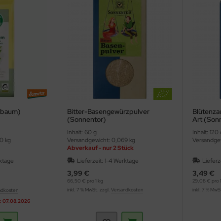
sbaum)
Bitter-Basengewürzpulver
Blütenza
(Sonnentor)
Art (Son
Inhalt: 60 g
Inhalt: 120 
0 kg
Versandgewicht: 0,069 kg
Versandgew
Abverkauf - nur 2 Stück
ktage
Lieferzeit:
1-4 Werktage
Lieferz
3,99 €
3,49 €
66,50 € pro 1 kg
29,08 € pro 1
inkl. 7 % MwSt. zzgl.
Versandkosten
inkl. 7 % MwS
ndkosten
s: 07.08.2026