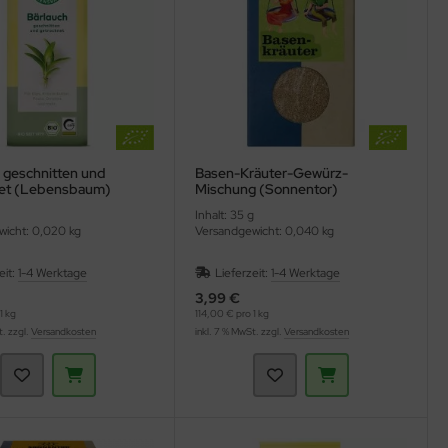
, geschnitten und
Basen-Kräuter-Gewürz-
net (Lebensbaum)
Mischung (Sonnentor)
Inhalt: 35 g
icht: 0,020 kg
Versandgewicht: 0,040 kg
eit:
1-4 Werktage
Lieferzeit:
1-4 Werktage
3,99 €
1 kg
114,00 € pro 1 kg
t. zzgl.
Versandkosten
inkl. 7 % MwSt. zzgl.
Versandkosten