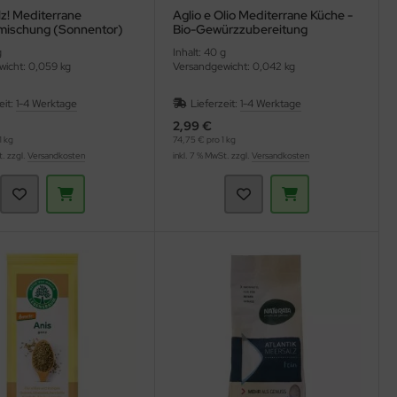
lz! Mediterrane
Aglio e Olio Mediterrane Küche -
ischung (Sonnentor)
Bio-Gewürzzubereitung
(Lebensbaum)
g
Inhalt: 40 g
icht: 0,059 kg
Versandgewicht: 0,042 kg
eit:
1-4 Werktage
Lieferzeit:
1-4 Werktage
2,99 €
1 kg
74,75 € pro 1 kg
t. zzgl.
Versandkosten
inkl. 7 % MwSt. zzgl.
Versandkosten