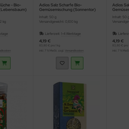
üche - Bio-
Adios Salz Scharfe Bio-
Adios Sa
(Lebensbaum)
Gemüsemischung (Sonnentor)
Gemüsem
Inhalt: 50 g
Inhalt: 50 
2 kg
Versandgewicht: 0,100 kg
Versandgew
ktage
Lieferzeit:
1-4 Werktage
Lieferz
4,19 €
4,19 €
83,80 € pro 1 kg
83,80 € pro 
ndkosten
inkl. 7 % MwSt. zzgl.
Versandkosten
inkl. 7 % MwS