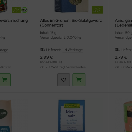
 Gewürzmischung
Alles im Grünen, Bio-Salatgewürz
Anis, ga
(Sonnentor)
(Lebens
Inhalt: 15 g
Inhalt: 50 
0 kg
Versandgewicht: 0,040 kg
Versandgew
ktage
Lieferzeit:
1-4 Werktage
Lieferz
2,99 €
2,79 €
199,33 € pro 1 kg
55,80 € pro 
ndkosten
inkl. 7 % MwSt. zzgl.
Versandkosten
inkl. 7 % MwS