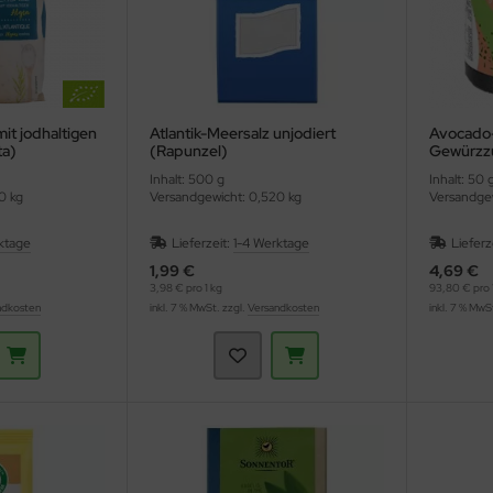
mit jodhaltigen
Atlantik-Meersalz unjodiert
Avocado-
ta)
(Rapunzel)
Gewürzzu
Inhalt: 500 g
Inhalt: 50 
0 kg
Versandgewicht: 0,520 kg
Versandgew
ktage
Lieferzeit:
1-4 Werktage
Lieferz
1,99 €
4,69 €
3,98 € pro 1 kg
93,80 € pro 
ndkosten
inkl. 7 % MwSt. zzgl.
Versandkosten
inkl. 7 % MwS