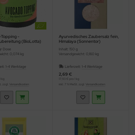
Topping -
Ayurvedisches Zaubersalz fein,
bereitung (BioLotta)
Himalaya (Sonnentor)
gr Dose
Inhalt: 150 g
icht: 0,074 kg
Versandgewicht: 0,160 kg
eit:
1-4 Werktage
Lieferzeit:
1-4 Werktage
2,69 €
1 kg
17,93 € pro 1 kg
t. zzgl.
Versandkosten
inkl. 7 % MwSt. zzgl.
Versandkosten