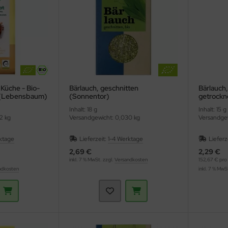
Küche - Bio-
Bärlauch, geschnitten
Bärlauch
(Lebensbaum)
(Sonnentor)
getrock
Inhalt: 18 g
Inhalt: 15 g
2 kg
Versandgewicht: 0,030 kg
Versandgew
ktage
Lieferzeit:
1-4 Werktage
Lieferz
2,69 €
2,29 €
inkl. 7 % MwSt. zzgl.
Versandkosten
152,67 € pro 
ndkosten
inkl. 7 % MwS