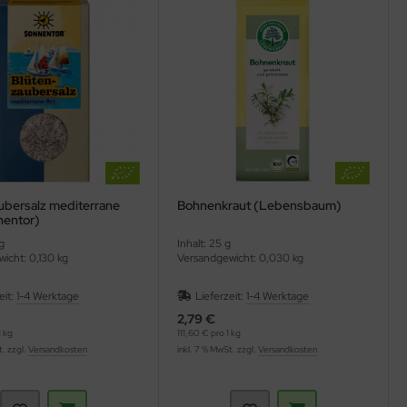
ubersalz mediterrane
Bohnenkraut (Lebensbaum)
nentor)
g
Inhalt: 25 g
icht: 0,130 kg
Versandgewicht: 0,030 kg
eit:
1-4 Werktage
Lieferzeit:
1-4 Werktage
2,79 €
 kg
111,60 € pro 1 kg
t. zzgl.
Versandkosten
inkl. 7 % MwSt. zzgl.
Versandkosten