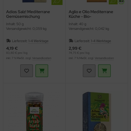
Adios Salz! Mediterrane
Aglio e Olio Mediterrane
Gemüsemischung
Küche - Bio-
(Sonnentor)
Gewürzzubereitung
Inhalt: 50 g
Inhalt: 40 g
(Lebensbaum)
Versandgewicht: 0,059 kg
Versandgewicht: 0,042 kg
Lieferzeit:
1-4 Werktage
Lieferzeit:
1-4 Werktage
4,19 €
2,99 €
83,80 € pro 1 kg
74,75 € pro 1 kg
inkl. 7 % MwSt. zzgl.
Versandkosten
inkl. 7 % MwSt. zzgl.
Versandkosten