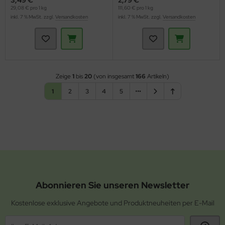
3,49 €
2,79 €
29,08 € pro 1 kg
111,60 € pro 1 kg
inkl. 7 % MwSt. zzgl.
Versandkosten
inkl. 7 % MwSt. zzgl.
Versandkosten
Zeige
1
bis
20
(von insgesamt
166
Artikeln)
1
2
3
4
5
Abonnieren Sie unseren Newsletter
Kostenlose exklusive Angebote und Produktneuheiten per E-Mail