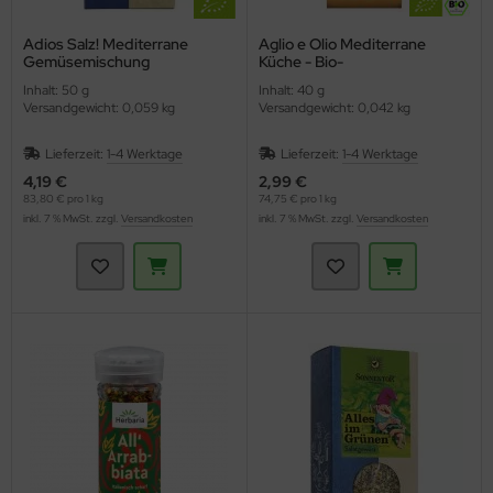
Adios Salz! Mediterrane
Aglio e Olio Mediterrane
Gemüsemischung
Küche - Bio-
(Sonnentor)
Gewürzzubereitung
Inhalt: 50 g
Inhalt: 40 g
(Lebensbaum)
Versandgewicht: 0,059 kg
Versandgewicht: 0,042 kg
Lieferzeit:
1-4 Werktage
Lieferzeit:
1-4 Werktage
4,19 €
2,99 €
83,80 € pro 1 kg
74,75 € pro 1 kg
inkl. 7 % MwSt. zzgl.
Versandkosten
inkl. 7 % MwSt. zzgl.
Versandkosten