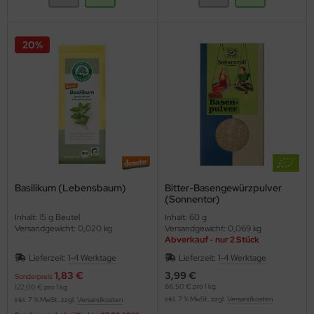
20%
Basilikum (Lebensbaum)
Bitter-Basengewürzpulver
(Sonnentor)
Inhalt: 15 g Beutel
Inhalt: 60 g
Versandgewicht: 0,020 kg
Versandgewicht: 0,069 kg
Abverkauf - nur 2 Stück
Lieferzeit:
1-4 Werktage
Lieferzeit:
1-4 Werktage
1,83 €
3,99 €
Sonderpreis
66,50 € pro 1 kg
122,00 € pro 1 kg
inkl. 7 % MwSt. zzgl.
Versandkosten
inkl. 7 % MwSt. zzgl.
Versandkosten