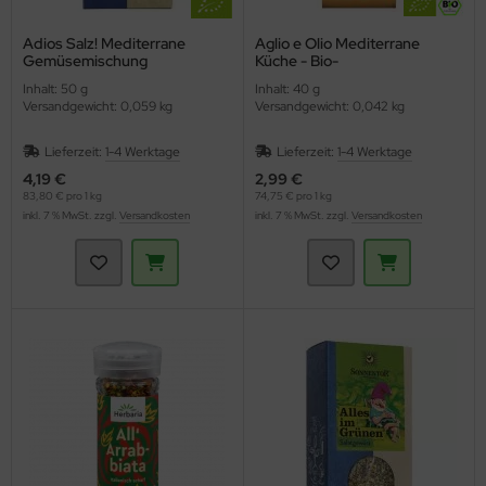
Adios Salz! Mediterrane
Aglio e Olio Mediterrane
Gemüsemischung
Küche - Bio-
(Sonnentor)
Gewürzzubereitung
Inhalt: 50 g
Inhalt: 40 g
(Lebensbaum)
Versandgewicht: 0,059 kg
Versandgewicht: 0,042 kg
Lieferzeit:
1-4 Werktage
Lieferzeit:
1-4 Werktage
4,19 €
2,99 €
83,80 € pro 1 kg
74,75 € pro 1 kg
inkl. 7 % MwSt. zzgl.
Versandkosten
inkl. 7 % MwSt. zzgl.
Versandkosten