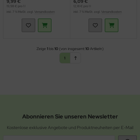
9,99 €
6,09 €
19,98 € pro 1 l
12,18 € pro 1 l
inkl. 7 % MwSt. zzgl.
Versandkosten
inkl. 7 % MwSt. zzgl.
Versandkosten
Zeige
1
bis
10
(von insgesamt
10
Artikeln)
1
Abonnieren Sie unseren Newsletter
Kostenlose exklusive Angebote und Produktneuheiten per E-Mail