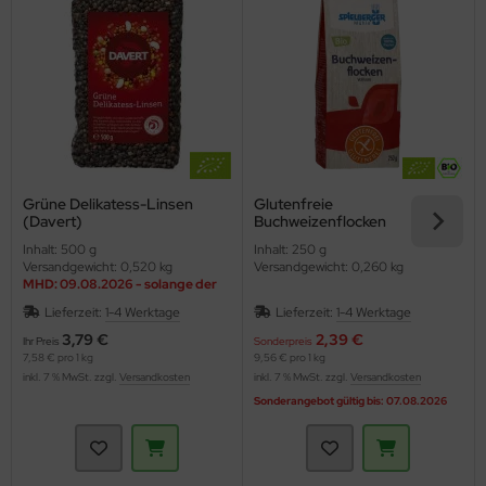
Grüne Delikatess-Linsen
Glutenfreie
(Davert)
Buchweizenflocken
(Spielberger)
Inhalt: 500 g
Inhalt: 250 g
Versandgewicht: 0,520 kg
Versandgewicht: 0,260 kg
MHD: 09.08.2026 - solange der
Vorrat reicht
Lieferzeit:
1-4 Werktage
Lieferzeit:
1-4 Werktage
3,79 €
2,39 €
Ihr Preis
Sonderpreis
7,58 € pro 1 kg
9,56 € pro 1 kg
inkl. 7 % MwSt. zzgl.
Versandkosten
inkl. 7 % MwSt. zzgl.
Versandkosten
Sonderangebot gültig bis: 07.08.2026