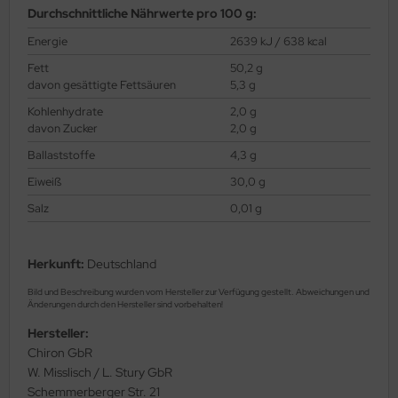
Durchschnittliche Nährwerte pro 100 g:
Energie
2639 kJ / 638 kcal
Fett
50,2 g
davon gesättigte Fettsäuren
5,3 g
Kohlenhydrate
2,0 g
davon Zucker
2,0 g
Ballaststoffe
4,3 g
Eiweiß
30,0 g
Salz
0,01 g
Herkunft:
Deutschland
Bild und Beschreibung wurden vom Hersteller zur Verfügung gestellt. Abweichungen und
Änderungen durch den Hersteller sind vorbehalten!
Hersteller:
Chiron GbR
W. Misslisch / L. Stury GbR
Schemmerberger Str. 21