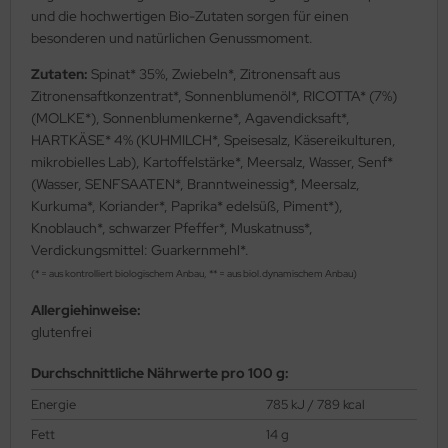
und die hochwertigen Bio-Zutaten sorgen für einen
besonderen und natürlichen Genussmoment.
Zutaten:
Spinat* 35%, Zwiebeln*, Zitronensaft aus
Zitronensaftkonzentrat*, Sonnenblumenöl*, RICOTTA* (7%)
(MOLKE*), Sonnenblumenkerne*, Agavendicksaft*,
HARTKÄSE* 4% (KUHMILCH*, Speisesalz, Käsereikulturen,
mikrobielles Lab), Kartoffelstärke*, Meersalz, Wasser, Senf*
(Wasser, SENFSAATEN*, Branntweinessig*, Meersalz,
Kurkuma*, Koriander*, Paprika* edelsüß, Piment*),
Knoblauch*, schwarzer Pfeffer*, Muskatnuss*,
Verdickungsmittel: Guarkernmehl*.
(* = aus kontrolliert biologischem Anbau, ** = aus biol.dynamischem Anbau)
Allergiehinweise:
glutenfrei
Durchschnittliche Nährwerte pro 100 g:
Energie
785 kJ / 789 kcal
Fett
14 g