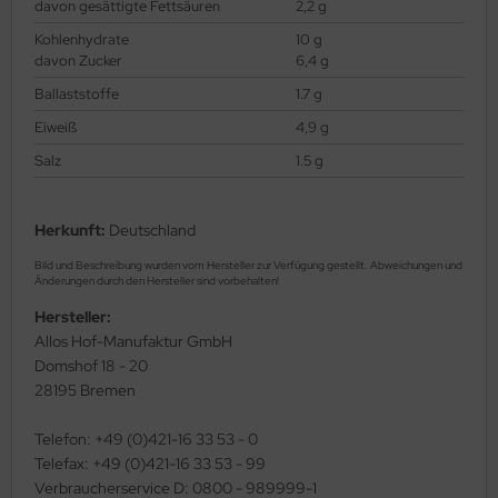
davon gesättigte Fettsäuren
2,2 g
Kohlenhydrate
10 g
davon Zucker
6,4 g
Ballaststoffe
1.7 g
Eiweiß
4,9 g
Salz
1.5 g
Herkunft:
Deutschland
Bild und Beschreibung wurden vom Hersteller zur Verfügung gestellt. Abweichungen und
Änderungen durch den Hersteller sind vorbehalten!
Hersteller:
Allos Hof-Manufaktur GmbH
Domshof 18 - 20
28195 Bremen
Telefon: +49 (0)421-16 33 53 - 0
Telefax: +49 (0)421-16 33 53 - 99
Verbraucherservice D: 0800 - 989999-1