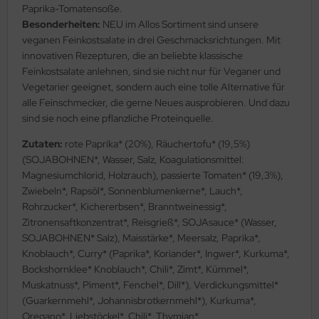
Paprika-Tomatensoße.
Besonderheiten:
NEU im Allos Sortiment sind unsere
veganen Feinkostsalate in drei Geschmacksrichtungen. Mit
innovativen Rezepturen, die an beliebte klassische
Feinkostsalate anlehnen, sind sie nicht nur für Veganer und
Vegetarier geeignet, sondern auch eine tolle Alternative für
alle Feinschmecker, die gerne Neues ausprobieren. Und dazu
sind sie noch eine pflanzliche Proteinquelle.
Zutaten:
rote Paprika* (20%), Räuchertofu* (19,5%)
(SOJABOHNEN*, Wasser, Salz, Koagulationsmittel:
Magnesiumchlorid, Holzrauch), passierte Tomaten* (19,3%),
Zwiebeln*, Rapsöl*, Sonnenblumenkerne*, Lauch*,
Rohrzucker*, Kichererbsen*, Branntweinessig*,
Zitronensaftkonzentrat*, Reisgrieß*, SOJAsauce* (Wasser,
SOJABOHNEN* Salz), Maisstärke*, Meersalz, Paprika*,
Knoblauch*, Curry* (Paprika*, Koriander*, Ingwer*, Kurkuma*,
Bockshornklee* Knoblauch*, Chili*, Zimt*, Kümmel*,
Muskatnuss*, Piment*, Fenchel*, Dill*), Verdickungsmittel*
(Guarkernmehl*, Johannisbrotkernmehl*), Kurkuma*,
Oregano*, Liebstöckel*, Chili*, Thymian*.