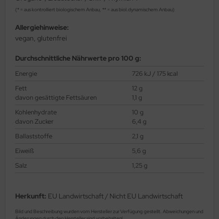
(* = aus kontrolliert biologischem Anbau, ** = aus biol.dynamischem Anbau)
Allergiehinweise:
vegan, glutenfrei
Durchschnittliche Nährwerte pro 100 g:
Energie
726 kJ / 175 kcal
Fett
12 g
davon gesättigte Fettsäuren
1,1 g
Kohlenhydrate
10 g
davon Zucker
6,4 g
Ballaststoffe
2,1 g
Eiweiß
5,6 g
Salz
1,25 g
Herkunft:
EU Landwirtschaft / Nicht EU Landwirtschaft
Bild und Beschreibung wurden vom Hersteller zur Verfügung gestellt. Abweichungen und
Änderungen durch den Hersteller sind vorbehalten!