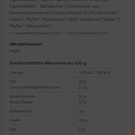
Tapiokastärke* , Spinatpulver*, Eiweißpulver aus
Sonnenblumenkernen*, Garam Masala* (0,2%) (Koriander*,
Cumin*, Pfeffer*, Muskatnuss*, Zimt*, Kardamom* Nelken*),
Pfeffer*, Meerrettich*
(* = aus kontrolliert biologischem Anbau, ** = aus biol.dynamischem Anbau)
Allergiehinweise:
vegan
Durchschnittliche Nährwerte pro 100 g:
Energie
1439 kJ / 348 kcal
Fett
32 g
davon gesättigte Fettsäuren
2,2 g
Kohlenhydrate
9,1 g
davon Zucker
6,1 g
Ballaststoffe
3 g
Eiweiß
4,5 g
Salz
1,1 g