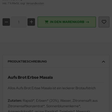
inkl. 7 % MwSt. zzgl.
Versandkosten
IN DEN WARENKORB
PRODUKTBESCHREIBUNG
Aufs Brot Erbse Masala
Allos Aufs Brot Erbse Masala ist ein leckerer Brotaufstrich
Zutaten:
Rapsöl*, Erbsen* (20%), Wasser, Zitronensaft aus
Zitronensaftkonzentrat*, Sonnenblumenkerne*,
Agavendicksaft*, grüne Paprika*, Zwiebeln*, Meersalz,