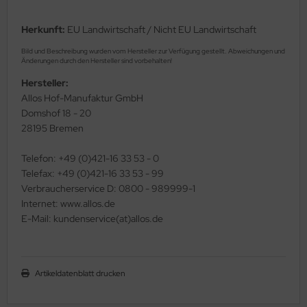
Herkunft:
EU Landwirtschaft / Nicht EU Landwirtschaft
Bild und Beschreibung wurden vom Hersteller zur Verfügung gestellt. Abweichungen und
Änderungen durch den Hersteller sind vorbehalten!
Hersteller:
Allos Hof-Manufaktur GmbH
Domshof 18 - 20
28195 Bremen
Telefon: +49 (0)421-16 33 53 - 0
Telefax: +49 (0)421-16 33 53 - 99
Verbraucherservice D: 0800 - 989999-1
Internet: www.allos.de
E-Mail: kundenservice(at)allos.de
Artikeldatenblatt drucken