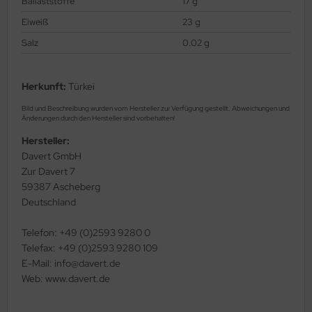
Ballaststoffe
17 g
Eiweiß
23 g
Salz
0.02 g
Herkunft:
Türkei
Bild und Beschreibung wurden vom Hersteller zur Verfügung gestellt. Abweichungen und
Änderungen durch den Hersteller sind vorbehalten!
Hersteller:
Davert GmbH
Zur Davert 7
59387 Ascheberg
Deutschland
Telefon: +49 (0)2593 9280 0
Telefax: +49 (0)2593 9280 109
E-Mail: info@davert.de
Web: www.davert.de