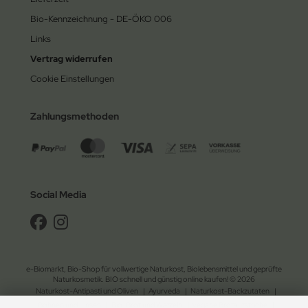
Bio-Kennzeichnung - DE-ÖKO 006
Links
Vertrag widerrufen
Cookie Einstellungen
Zahlungsmethoden
Social Media
e-Biomarkt, Bio-Shop für vollwertige Naturkost, Biolebensmittel und geprüfte
Naturkosmetik. BIO schnell und günstig online kaufen! © 2026
Naturkost-Antipasti und Oliven
|
Ayurveda
|
Naturkost-Backzutaten
|
Bohnen und Linsen
|
Bio-Brot und Waffeln
|
vegane Brotaufstriche
|