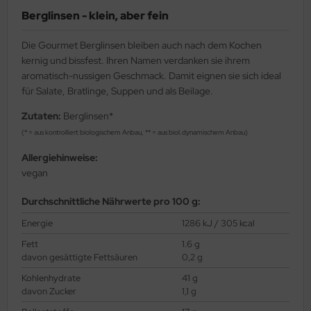
Berglinsen - klein, aber fein
Die Gourmet Berglinsen bleiben auch nach dem Kochen
kernig und bissfest. Ihren Namen verdanken sie ihrem
aromatisch-nussigen Geschmack. Damit eignen sie sich ideal
für Salate, Bratlinge, Suppen und als Beilage.
Zutaten:
Berglinsen*
(* = aus kontrolliert biologischem Anbau, ** = aus biol.dynamischem Anbau)
Allergiehinweise:
vegan
Durchschnittliche Nährwerte pro 100 g:
Energie
1286 kJ / 305 kcal
Fett
1.6 g
davon gesättigte Fettsäuren
0,2 g
Kohlenhydrate
41 g
davon Zucker
1,1 g