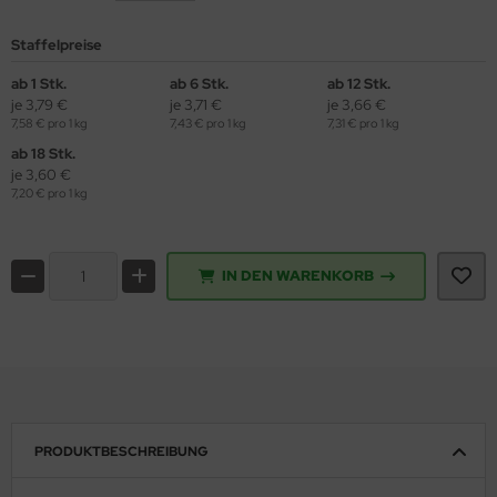
Staffelpreise
ab 1 Stk.
ab 6 Stk.
ab 12 Stk.
je 3,79 €
je 3,71 €
je 3,66 €
7,58 € pro 1 kg
7,43 € pro 1 kg
7,31 € pro 1 kg
ab 18 Stk.
je 3,60 €
7,20 € pro 1 kg
IN DEN WARENKORB
PRODUKTBESCHREIBUNG