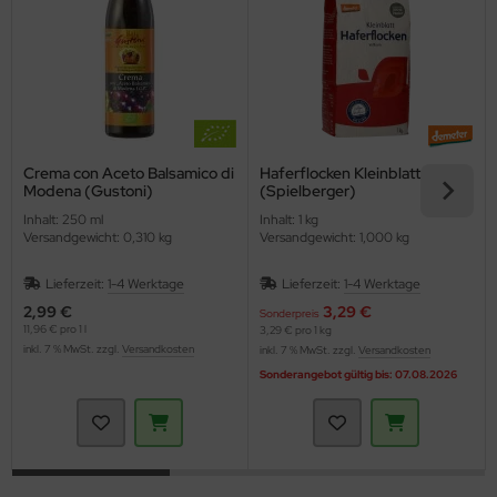
Crema con Aceto Balsamico di
Haferflocken Kleinblatt
Modena (Gustoni)
(Spielberger)
Inhalt: 250 ml
Inhalt: 1 kg
Versandgewicht: 0,310 kg
Versandgewicht: 1,000 kg
Lieferzeit:
1-4 Werktage
Lieferzeit:
1-4 Werktage
2,99 €
3,29 €
Sonderpreis
11,96 € pro 1 l
3,29 € pro 1 kg
inkl. 7 % MwSt. zzgl.
Versandkosten
inkl. 7 % MwSt. zzgl.
Versandkosten
Sonderangebot gültig bis: 07.08.2026