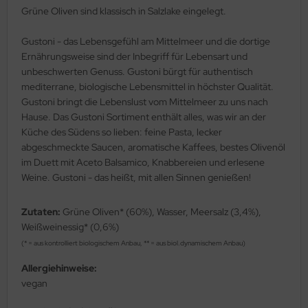
Grüne Oliven sind klassisch in Salzlake eingelegt.
Gustoni - das Lebensgefühl am Mittelmeer und die dortige
Ernährungsweise sind der Inbegriff für Lebensart und
unbeschwerten Genuss. Gustoni bürgt für authentisch
mediterrane, biologische Lebensmittel in höchster Qualität.
Gustoni bringt die Lebenslust vom Mittelmeer zu uns nach
Hause. Das Gustoni Sortiment enthält alles, was wir an der
Küche des Südens so lieben: feine Pasta, lecker
abgeschmeckte Saucen, aromatische Kaffees, bestes Olivenöl
im Duett mit Aceto Balsamico, Knabbereien und erlesene
Weine. Gustoni - das heißt, mit allen Sinnen genießen!
Zutaten:
Grüne Oliven* (60%), Wasser, Meersalz (3,4%),
Weißweinessig* (0,6%)
(* = aus kontrolliert biologischem Anbau, ** = aus biol.dynamischem Anbau)
Allergiehinweise:
vegan