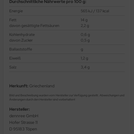
Durchschnittliche Nährwerte pro 100 g:
Energie
565 kJ / 137 kcal
Fett
14 g
davon gesättigte Fettsäuren
2,2 g
Kohlenhydrate
0,6 g
davon Zucker
0,5 g
Ballaststoffe
g
Eiweiß
1,2 g
Salz
3,4 g
Herkunft:
Griechenland
Bild und Beschreibung wurden vom Hersteller zur Verfügung gestellt. Abweichungen und
Änderungen durch den Hersteller sind vorbehalten!
Hersteller:
dennree GmbH
Hofer Strasse 11
D 95183 Töpen