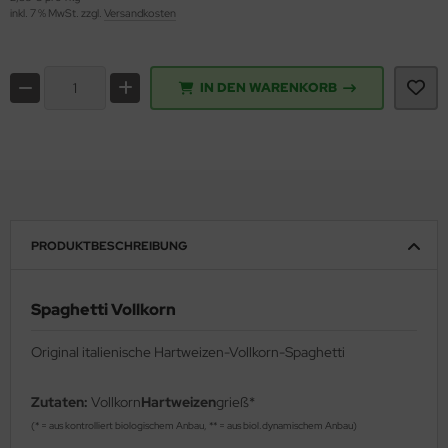
inkl. 7 % MwSt. zzgl.
Versandkosten
IN DEN WARENKORB
PRODUKTBESCHREIBUNG
Spaghetti Vollkorn
Original italienische Hartweizen-Vollkorn-Spaghetti
Zutaten:
Vollkorn
Hartweizen
grieß*
(* = aus kontrolliert biologischem Anbau, ** = aus biol.dynamischem Anbau)