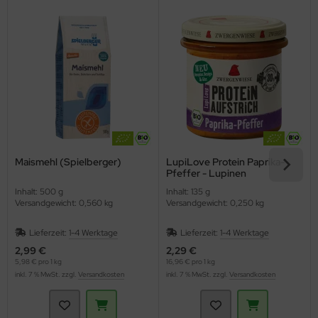
Maismehl (Spielberger)
LupiLove Protein Paprika-
Pfeffer - Lupinen
Brotaufstrich (Zwergenwiese)
Inhalt: 500 g
Inhalt: 135 g
Versandgewicht: 0,560 kg
Versandgewicht: 0,250 kg
Lieferzeit:
1-4 Werktage
Lieferzeit:
1-4 Werktage
2,99 €
2,29 €
5,98 € pro 1 kg
16,96 € pro 1 kg
inkl. 7 % MwSt. zzgl.
Versandkosten
inkl. 7 % MwSt. zzgl.
Versandkosten