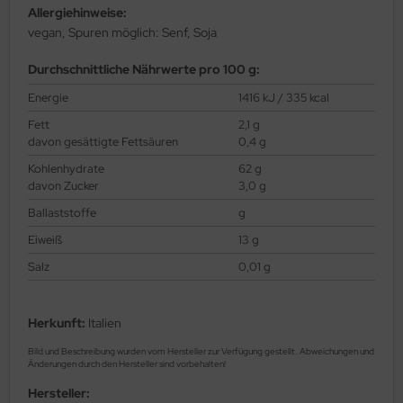
Allergiehinweise:
vegan, Spuren möglich: Senf, Soja
Durchschnittliche Nährwerte pro 100 g:
Energie
1416 kJ / 335 kcal
Fett
2,1 g
davon gesättigte Fettsäuren
0,4 g
Kohlenhydrate
62 g
davon Zucker
3,0 g
Ballaststoffe
g
Eiweiß
13 g
Salz
0,01 g
Herkunft:
Italien
Bild und Beschreibung wurden vom Hersteller zur Verfügung gestellt. Abweichungen und
Änderungen durch den Hersteller sind vorbehalten!
Hersteller: