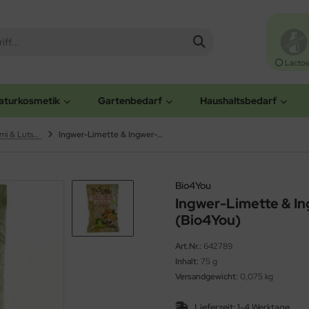
Lactos
aturkosmetik
Gartenbedarf
Haushaltsbedarf
Bonbons, Kaugummi & Lutscher
Ingwer-Limette & Ingwer-Orange Bonbons (Bio4You)
Bio4You
Ingwer-Limette & I
(Bio4You)
Art.Nr.:
642789
Inhalt:
75 g
Versandgewicht:
0,075 kg
Lieferzeit:
1-4 Werktage