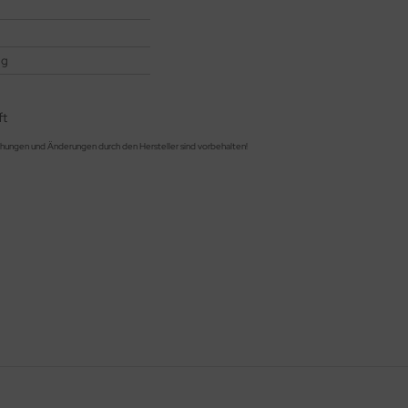
 g
ft
chungen und Änderungen durch den Hersteller sind vorbehalten!