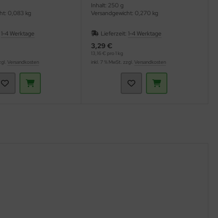
Inhalt: 250 g
ht: 0,083 kg
Versandgewicht: 0,270 kg
:
1-4 Werktage
Lieferzeit:
1-4 Werktage
3,29 €
13,16 € pro 1 kg
zgl.
Versandkosten
inkl. 7 % MwSt. zzgl.
Versandkosten