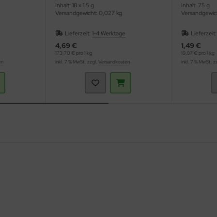
Inhalt: 18 x 1,5 g
Inhalt: 75 g
Versandgewicht: 0,027 kg
Versandgewic
Lieferzeit:
1-4 Werktage
Lieferzeit
4,69 €
1,49 €
173,70 € pro 1 kg
19,87 € pro 1 kg
en
inkl. 7 % MwSt. zzgl.
Versandkosten
inkl. 7 % MwSt. z