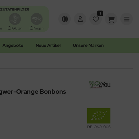
ZUTATENFILTER
1
e
Gluten
Vegan
Angebote
Neue Artikel
Unsere Marken
ngwer-Orange Bonbons
DE-ÖKO-006