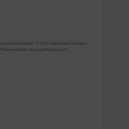
ngensaftkonzentrat* 0,26%, natürliches Orangen-
flanzenmittel: Aroniasaftkonzentrat*.