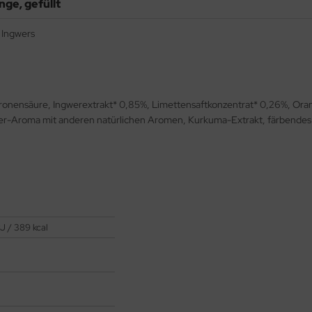
ge, gefüllt
 Ingwers
itronensäure, Ingwerextrakt* 0,85%, Limettensaftkonzentrat* 0,26%, Ora
er-Aroma mit anderen natürlichen Aromen, Kurkuma-Extrakt, färbendes P
J / 389 kcal