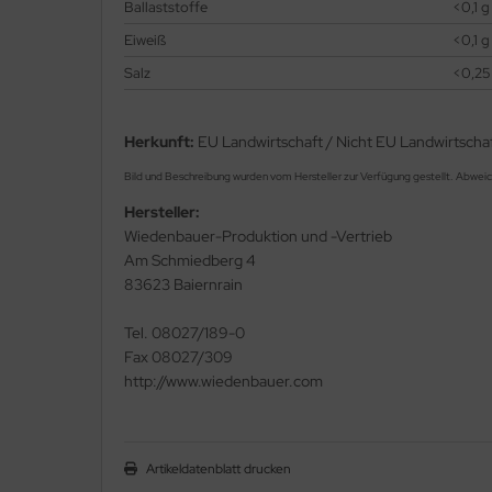
Ballaststoffe
<0,1 g
Eiweiß
<0,1 g
Salz
<0,25
Herkunft:
EU Landwirtschaft / Nicht EU Landwirtscha
Bild und Beschreibung wurden vom Hersteller zur Verfügung gestellt. Abwei
Hersteller:
Wiedenbauer-Produktion und -Vertrieb
Am Schmiedberg 4
83623 Baiernrain
Tel. 08027/189-0
Fax 08027/309
http://www.wiedenbauer.com
Artikeldatenblatt drucken