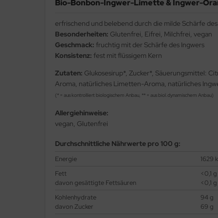
Bio-Bonbon-Ingwer-Limette & Ingwer-Oran
erfrischend und belebend durch die milde Schärfe des
Besonderheiten:
Glutenfrei, Eifrei, Milchfrei, vegan
Geschmack:
fruchtig mit der Schärfe des Ingwers
Konsistenz:
fest mit flüssigem Kern
Zutaten:
Glukosesirup*, Zucker*, Säuerungsmittel: C
Aroma, natürliches Limetten-Aroma, natürliches Ingw
(* = aus kontrolliert biologischem Anbau, ** = aus biol.dynamischem Anbau)
Allergiehinweise:
vegan, Glutenfrei
Durchschnittliche Nährwerte pro 100 g:
Energie
1629 k
Fett
<0,1 g
davon gesättigte Fettsäuren
<0,1 g
Kohlenhydrate
94 g
davon Zucker
69 g