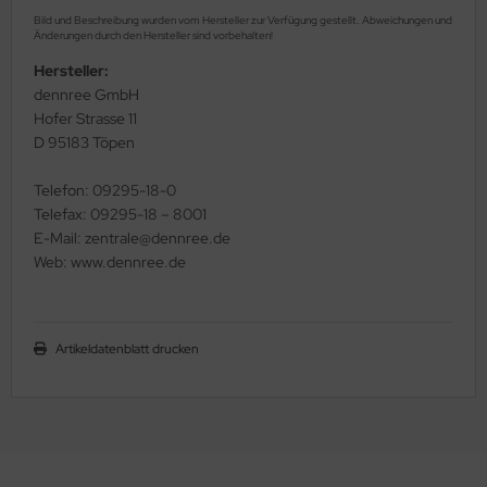
Bild und Beschreibung wurden vom Hersteller zur Verfügung gestellt. Abweichungen und
Änderungen durch den Hersteller sind vorbehalten!
Hersteller:
dennree GmbH
Hofer Strasse 11
D 95183 Töpen
Telefon: 09295-18-0
Telefax: 09295-18 – 8001
E-Mail: zentrale@dennree.de
Web: www.dennree.de
Artikeldatenblatt drucken