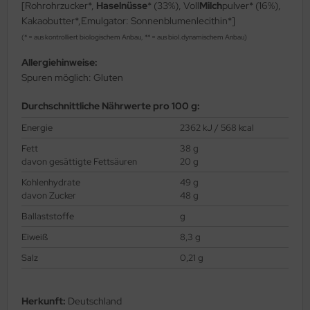
[Rohrohrzucker*,
Haselnüsse
* (33%), Voll
Milch
pulver* (16%),
Kakaobutter*,Emulgator: Sonnenblumenlecithin*]
(* = aus kontrolliert biologischem Anbau, ** = aus biol.dynamischem Anbau)
Allergiehinweise:
Spuren möglich: Gluten
Durchschnittliche Nährwerte pro 100 g:
Energie
2362 kJ / 568 kcal
Fett
38 g
davon gesättigte Fettsäuren
20 g
Kohlenhydrate
49 g
davon Zucker
48 g
Ballaststoffe
g
Eiweiß
8,3 g
Salz
0,21 g
Herkunft:
Deutschland