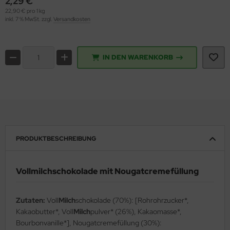
2,29 €
22,90 € pro 1 kg
inkl. 7 % MwSt. zzgl.
Versandkosten
IN DEN WARENKORB
PRODUKTBESCHREIBUNG
Vollmilchschokolade mit Nougatcremefüllung
Zutaten:
Voll
Milch
schokolade (70%): [Rohrohrzucker*,
Kakaobutter*, Voll
Milch
pulver* (26%), Kakaomasse*,
Bourbonvanille*], Nougatcremefüllung (30%):