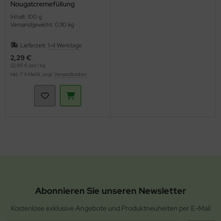
Nougatcremefüllung
(dennree)
Inhalt: 100 g
Versandgewicht: 0,110 kg
Lieferzeit:
1-4 Werktage
2,29 €
22,90 € pro 1 kg
inkl. 7 % MwSt. zzgl.
Versandkosten
Abonnieren Sie unseren Newsletter
Kostenlose exklusive Angebote und Produktneuheiten per E-Mail