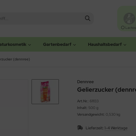
Lactos
aturkosmetik
Gartenbedarf
Haushaltsbedarf
erzucker (dennree)
Dennree
Gelierzucker (dennr
Art.Nr.:
611133
Inhalt:
500 g
Versandgewicht:
0,530 kg
Lieferzeit:
1-4 Werktage