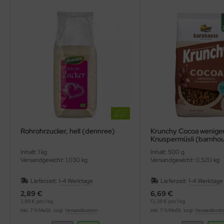
Rohrohrzucker, hell (dennree)
Krunchy Cocoa weniger
Knuspermüsli (barnho
Inhalt: 1 kg
Inhalt: 500 g
Versandgewicht: 1,030 kg
Versandgewicht: 0,520 kg
Lieferzeit:
1-4 Werktage
Lieferzeit:
1-4 Werktage
2,89 €
6,69 €
2,89 € pro 1 kg
13,38 € pro 1 kg
inkl. 7 % MwSt. zzgl.
Versandkosten
inkl. 7 % MwSt. zzgl.
Versandkost