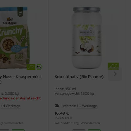
y Nuss - Knuspermüsli
Kokosöl nativ (Bio Planète)
)
Inhalt: 950 ml
ht: 0,380 kg
Versandgewicht: 1,500 kg
solange der Vorrat reicht
:
1-4 Werktage
Lieferzeit:
1-4 Werktage
16,49 €
17,36 € pro 1 l
zgl.
Versandkosten
inkl. 7 % MwSt. zzgl.
Versandkosten