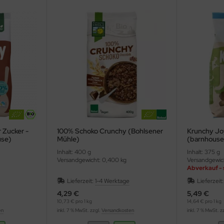
 Zucker -
100% Schoko Crunchy (Bohlsener
Krunchy Jo
use)
Mühle)
(barnhouse
Inhalt: 400 g
Inhalt: 375 g
Versandgewicht: 0,400 kg
Versandgewic
Abverkauf - 
Lieferzeit:
1-4 Werktage
Lieferzeit
4,29 €
5,49 €
10,73 € pro 1 kg
14,64 € pro 1 kg
en
inkl. 7 % MwSt. zzgl.
Versandkosten
inkl. 7 % MwSt. z