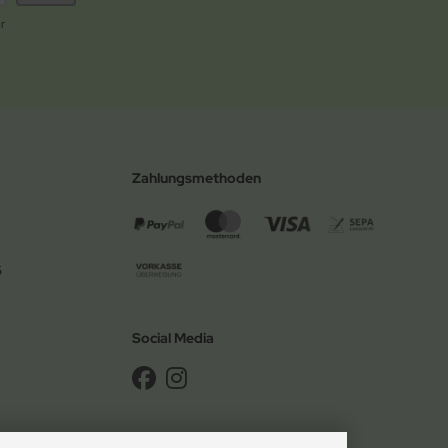
r
Zahlungsmethoden
6
Social Media
g online kaufen! © 2026