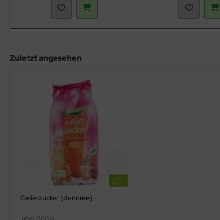
Zuletzt angesehen
Gelierzucker (dennree)
Inhalt: 500 g