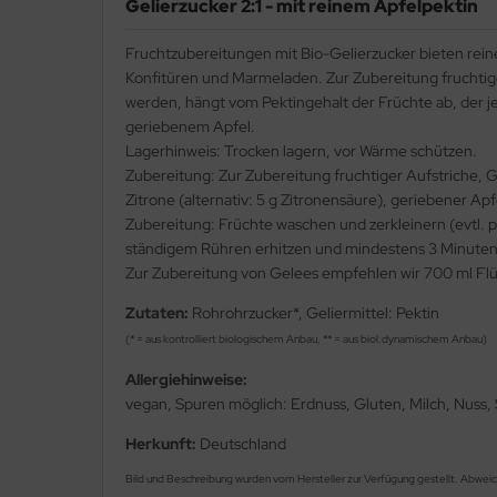
Gelierzucker 2:1 - mit reinem Apfelpektin
Fruchtzubereitungen mit Bio-Gelierzucker bieten rein
Konfitüren und Marmeladen. Zur Zubereitung fruchtiger
werden, hängt vom Pektingehalt der Früchte ab, der j
geriebenem Apfel.
Lagerhinweis: Trocken lagern, vor Wärme schützen.
Zubereitung: Zur Zubereitung fruchtiger Aufstriche, G
Zitrone (alternativ: 5 g Zitronensäure), geriebener Ap
Zubereitung: Früchte waschen und zerkleinern (evtl. p
ständigem Rühren erhitzen und mindestens 3 Minuten
Zur Zubereitung von Gelees empfehlen wir 700 ml Flüs
Zutaten:
Rohrohrzucker*, Geliermittel: Pektin
(* = aus kontrolliert biologischem Anbau, ** = aus biol.dynamischem Anbau)
Allergiehinweise:
vegan, Spuren möglich: Erdnuss, Gluten, Milch, Nuss,
Herkunft:
Deutschland
Bild und Beschreibung wurden vom Hersteller zur Verfügung gestellt. Abwei