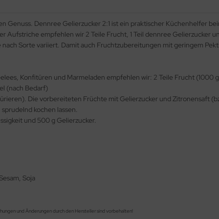
en Genuss. Dennree Gelierzucker 2:1 ist ein praktischer Küchenhelfer be
 Aufstriche empfehlen wir 2 Teile Frucht, 1 Teil dennree Gelierzucker un
e nach Sorte variiert. Damit auch Fruchtzubereitungen mit geringem Pekt
elees, Konfitüren und Marmeladen empfehlen wir: 2 Teile Frucht (1000 g),
fel (nach Bedarf)
ürieren). Die vorbereiteten Früchte mit Gelierzucker und Zitronensaft (
 sprudelnd kochen lassen.
sigkeit und 500 g Gelierzucker.
 Sesam, Soja
chungen und Änderungen durch den Hersteller sind vorbehalten!