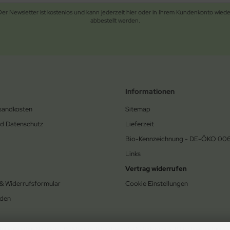
Der Newsletter ist kostenlos und kann jederzeit hier oder in Ihrem Kundenkonto wiede
abbestellt werden.
Informationen
rsandkosten
Sitemap
nd Datenschutz
Lieferzeit
Bio-Kennzeichnung - DE-ÖKO 00
Links
Vertrag widerrufen
 & Widerrufsformular
Cookie Einstellungen
den
ür vollwertige Naturkost, Biolebensmittel und geprüfte Naturkosmetik. BIO schnell und günsti