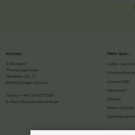
Kontakt
Mehr über...
e-Biomarkt
Liefer- und Ve
Thomas Daiminger
Privatsphäre u
Heufelder Str. 27
Unsere AGB
89584 Ehingen (Donau)
Impressum
Telefon: +49 7391 777 8581
Kontakt
E-Mail: info(at)e-biomarkt.de
Widerrufsrecht
Zahlungsmetho
e-Biomarkt, Bio-Shop f