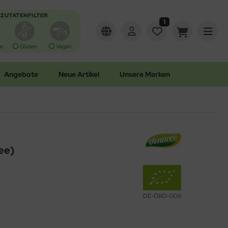
ZUTATENFILTER
1
e
Gluten
Vegan
Angebote
Neue Artikel
Unsere Marken
ee)
DE-ÖKO-006