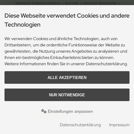
Naturkost-Antipasti und Oliven
|
Ayurveda
|
Naturkost-Backzutaten
|
Bohnen und Linsen
|
Bio-Brot und Waffeln
|
vegane Brotaufstriche
|
Diese Webseite verwendet Cookies und andere
Naturkost-Chips und Salzgebäck
|
Naturkost-Dessert
|
Bio-Essig, Dressing und Öl
|
Fix- und Fertiggerichte
|
Bio-Getreide, Mehl und Müsli
|
Bio-Gewürze und Kräuter
|
Technologien
Naturkost-Kaffee und Kakao
|
Naturkost-Keim- und Ölsaaten
|
Nahrungsergänzung und Naturheilmittel
|
Naturkost-Nudeln und Reis
|
Wir verwenden Cookies und ähnliche Technologien, auch von
Naturkost-Schokolade und Gebäck
|
Naturkost-Soja und Milch
|
Drittanbietern, um die ordentliche Funktionsweise der Website zu
Naturkost-Suppen und Sossen
| Bio-Tee
|
Naturkost-Trockenfrüchte und Nüsse
|
gewährleisten, die Nutzung unseres Angebotes zu analysieren und
Naturkost-Zucker und Süssungsmittel
|
Naturkosmetik-Drogerie
|
Ökologischer Gartenbedarf
|
Ökologischer Haushaltsbedarf
Ihnen ein bestmögliches Einkaufserlebnis bieten zu können.
Weitere Informationen finden Sie in unserer Datenschutzerklärung.
Alle Preise inkl. gesetzl. MwSt. zzgl.
Versandkosten
. Die durchgestrichenen Preise
ALLE AKZEPTIEREN
entsprechen dem bisherigen Preis bei e-Biomarkt.
© 2026 e-Biomarkt • Alle Rechte vorbehalten
modified eCommerce Shopsoftware © 2009-2026 • Design & Programmierung Rehm
NUR NOTWENDIGE
Webdesign
Bio-Kennzeichnung
Einstellungen anpassen
DE-ÖKO-006
Datenschutzerklärung
Impressum