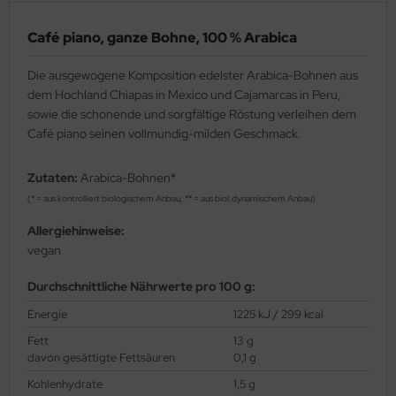
Café piano, ganze Bohne, 100 % Arabica
Die ausgewogene Komposition edelster Arabica-Bohnen aus
dem Hochland Chiapas in Mexico und Cajamarcas in Peru,
sowie die schonende und sorgfältige Röstung verleihen dem
Café piano seinen vollmundig-milden Geschmack.
Zutaten:
Arabica-Bohnen*
(* = aus kontrolliert biologischem Anbau, ** = aus biol.dynamischem Anbau)
Allergiehinweise:
vegan
Durchschnittliche Nährwerte pro 100 g:
Energie
1225 kJ / 299 kcal
Fett
13 g
davon gesättigte Fettsäuren
0,1 g
Kohlenhydrate
1,5 g