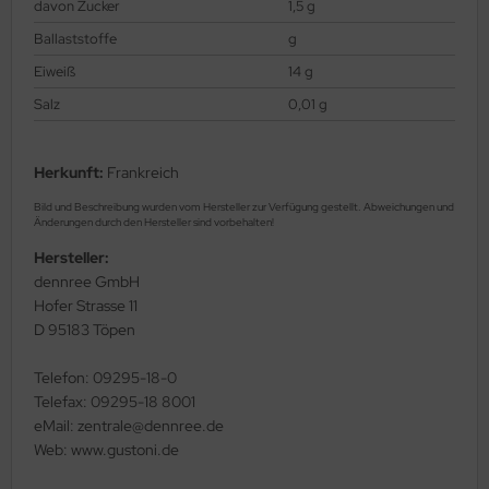
davon Zucker
1,5 g
Ballaststoffe
g
Eiweiß
14 g
Salz
0,01 g
Herkunft:
Frankreich
Bild und Beschreibung wurden vom Hersteller zur Verfügung gestellt. Abweichungen und
Änderungen durch den Hersteller sind vorbehalten!
Hersteller:
dennree GmbH
Hofer Strasse 11
D 95183 Töpen
Telefon: 09295-18-0
Telefax: 09295-18 8001
eMail: zentrale@dennree.de
Web: www.gustoni.de