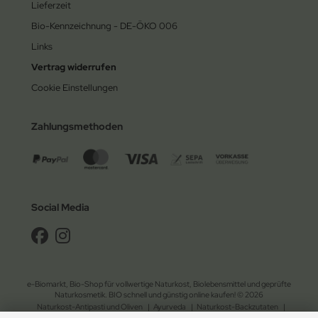
Lieferzeit
Bio-Kennzeichnung - DE-ÖKO 006
Links
Vertrag widerrufen
Cookie Einstellungen
Zahlungsmethoden
Social Media
e-Biomarkt, Bio-Shop für vollwertige Naturkost, Biolebensmittel und geprüfte
Naturkosmetik. BIO schnell und günstig online kaufen! © 2026
Naturkost-Antipasti und Oliven
|
Ayurveda
|
Naturkost-Backzutaten
|