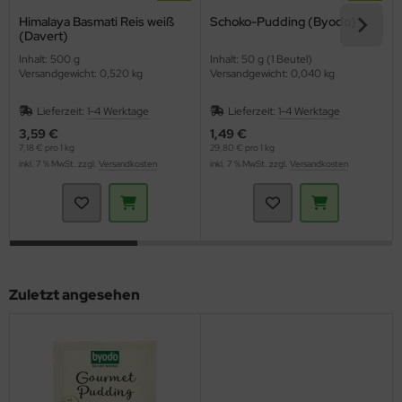
Himalaya Basmati Reis weiß
Schoko-Pudding (Byodo)
(Davert)
Inhalt: 500 g
Inhalt: 50 g (1 Beutel)
Versandgewicht: 0,520 kg
Versandgewicht: 0,040 kg
Lieferzeit:
1-4 Werktage
Lieferzeit:
1-4 Werktage
3,59 €
1,49 €
7,18 € pro 1 kg
29,80 € pro 1 kg
inkl. 7 % MwSt. zzgl.
Versandkosten
inkl. 7 % MwSt. zzgl.
Versandkosten
Zuletzt angesehen