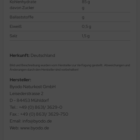
Kohlenhydrate
85 g
davon Zucker
g
Ballaststoffe
g
Eiweiß
0,5 g
Salz
1,5 g
Herkunft:
Deutschland
Bild und Beschreibung wurden vom Hersteller zur Verfügung gestellt. Abweichungen und
Änderungen durch den Hersteller sind vorbehalten!
Hersteller:
Byodo Naturkost GmbH
Leisederstrasse 2
D - 84453 Mühldorf
Tel.: +49 (0) 8631/ 3629-0
Fax.: +49 (0) 8631/ 3629-750
Email: info@byodo.de
Web: www.byodo.de