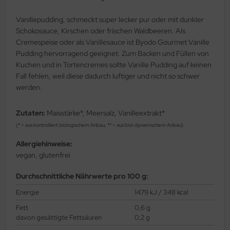
Vanillepudding, schmeckt super lecker pur oder mit dunkler
Schokosauce, Kirschen oder frischen Waldbeeren. Als
Cremespeise oder als Vanillesauce ist Byodo Gourmet Vanille
Pudding hervorragend geeignet. Zum Backen und Füllen von
Kuchen und in Tortencremes sollte Vanille Pudding auf keinen
Fall fehlen, weil diese dadurch luftiger und nicht so schwer
werden.
Zutaten:
Maisstärke*, Meersalz, Vanilleextrakt*
(* = aus kontrolliert biologischem Anbau, ** = aus biol.dynamischem Anbau)
Allergiehinweise:
vegan, glutenfrei
Durchschnittliche Nährwerte pro 100 g:
Energie
1479 kJ / 348 kcal
Fett
0,6 g
davon gesättigte Fettsäuren
0,2 g