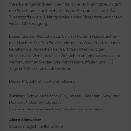
Verarbeitungsrichtlinien. Der natürliche Buchenholzrauch gibt
den Würstchen eine herzhaft-frische Geschmacksnote. Auf
Zusatzstoffe wie z.B. Nitritpökelsalz oder Phosphate verzichten
wir aus Überzeugung.
Lassen Sie die Würstchen ca. 5 min in heißem Wasser ziehen -
nicht kochen. Gießen Sie die Lake mit ins Wasserbad, dadurch
behalten die Würstchen beim Erhitzen ihren würzigen
Geschmack. Wenn nicht alle Würstchen auf einmal verbraucht
werden, können Sie das Glas mit Wasser auffüllen und 1 - 2
Tage im Kühlschrank aufbewahren.
Dieses Produkt ist nicht aromatisiert.
Zutaten:
Schweinefleisch* 83 %, Wasser, Meersalz, Gewürze*,
Dextrose*, Buchenholzrauch
(* = aus kontrolliert biologischem Anbau, ** = aus biol.dynamischem Anbau)
Allergiehinweise:
Spuren möglich: Sellerie, Senf