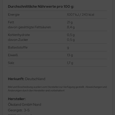
Durchschnittliche Nährwerte pro 100 g:
Energie
1007 kJ / 243 kcal
Fett
21 g
davon gesättigte Fettsäuren
8,4 g
Kohlenhydrate
0,5 g
davon Zucker
0,5 g
Ballaststoffe
g
Eiweiß
13 g
Salz
1,7 g
Herkunft:
Deutschland
Bild und Beschreibung wurden vom Hersteller zur Verfügung gestellt. Abweichungen und
Änderungen durch den Hersteller sind vorbehalten!
Hersteller:
Ökoland GmbH Nord
Georgstr. 3-5