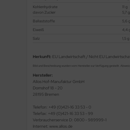
Kohlenhydrate
11 g
davon Zucker
5,7 g
Ballaststoffe
5,6 
Eiweiß
4,4 
Salz
1,5 g
Herkunft:
EU Landwirtschaft / Nicht EU Landwirtscha
Bild und Beschreibung wurden vom Hersteller zur Verfügung gestellt. Abwei
Hersteller:
Allos Hof-Manufaktur GmbH
Domshof 18 - 20
28195 Bremen
Telefon: +49 (0)421-16 33 53 - 0
Telefax: +49 (0)421-16 33 53 - 99
Verbraucherservice D: 0800 - 989999-1
Internet: www.allos.de