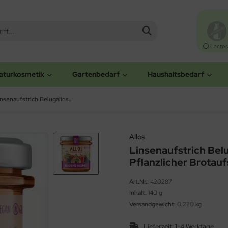
Lactos
aturkosmetik
Gartenbedarf
Haushaltsbedarf
Linsenaufstrich Belugalinse Balsamico - Pflanzlicher Brotaufstrich (Allos)
Allos
Linsenaufstrich Bel
Pflanzlicher Brotaufs
Art.Nr.:
420287
Inhalt:
140 g
Versandgewicht:
0,220 kg
Lieferzeit:
1-4 Werktage