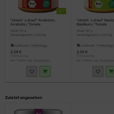
"streich`s drauf" Arrabitom,
"streich`s drauf" Basit
Arrabiata / Tomate
Basilikum / Tomate
(Zwergenwiese)
(Zwergenwiese)
Inhalt: 135 g
Inhalt: 135 g
Versandgewicht: 0,200 kg
Versandgewicht: 0,200 kg
Lieferzeit:
1-4 Werktage
Lieferzeit:
1-4 Werktage
2,39 €
2,39 €
17,70 € pro 1 kg
17,70 € pro 1 kg
inkl. 7 % MwSt. zzgl.
Versandkosten
inkl. 7 % MwSt. zzgl.
Versandkost
Zuletzt angesehen