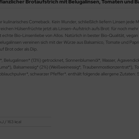
flanzlicher Brotaufstrich mit Belugalinsen, Tomaten und 
 ihr kulinarisches Comeback. Kein Wunder, schließlich liefern Linsen jede 
reichen Hülsenfrüchte jetzt als Linsen-Aufstrich aufs Brot: für noch meh
ist echte Bio-Linsenliebe von Allos. Natürlich in bester Bio-Qualität, vegan
Belugalinsen vereinen sich mit der Würze aus Balsamico, Tomate und Papri
f Brot oder als Dip.
n*, Belugalinsen* (13%) getrocknet, Sonnenblumenöl*, Wasser, Agavendi
cuma*), Balsamessig* (2%) (Weißweinessig*, Traubenmostkonzentrat*), T
oblauchpulver*, schwarzer Pfeffer*. enthält folgende allergene Zutaten: 
kJ / 163 kcal