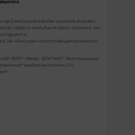
Balsamico
Menge Eiweiß und sind leichter verdaulich als andere
r bunte Vielfalt im herzhaften Aufstrich-Sortiment. Von
 und glutenfrei.
ka. Der Allos Linsen-Aufstrich Belugalinse Balsamico
cksaft*, SENF* (Wasser, SENFSAAT*, Branntweinessig*,
omatenmark* zweifach konzentriert (2%),
Senf