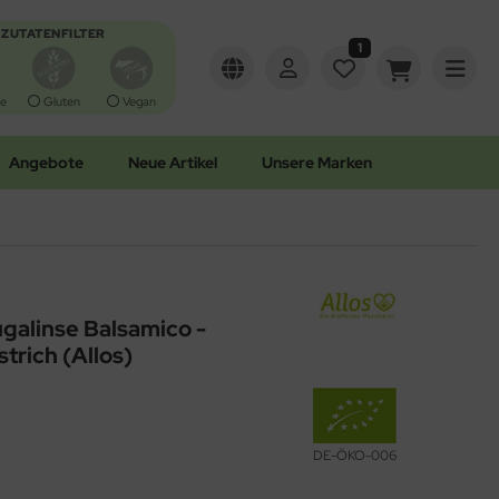
ZUTATENFILTER
1
e
Gluten
Vegan
Angebote
Neue Artikel
Unsere Marken
ugalinse Balsamico -
trich (Allos)
DE-ÖKO-006