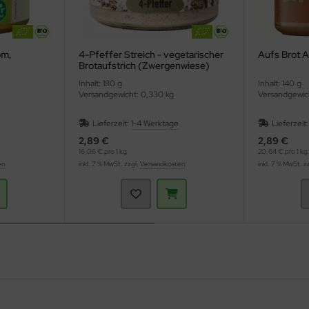
om,
4-Pfeffer Streich - vegetarischer
Aufs Bro
Brotaufstrich (Zwergenwiese)
Inhalt: 180 g
Inhalt: 140 g
Versandgewicht: 0,330 kg
Versandgewic
Lieferzeit:
1-4 Werktage
Lieferzeit
2,89 €
2,89 €
16,06 € pro 1 kg
20,64 € pro 1 kg
en
inkl. 7 % MwSt. zzgl.
Versandkosten
inkl. 7 % MwSt. z