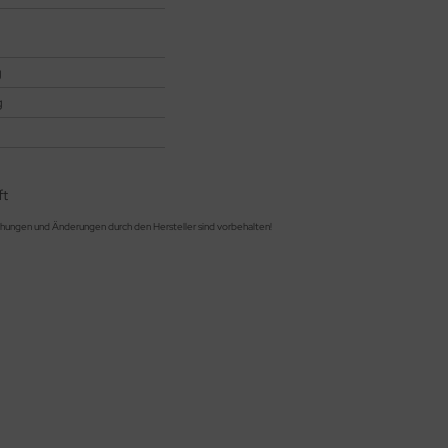
g
g
ft
chungen und Änderungen durch den Hersteller sind vorbehalten!