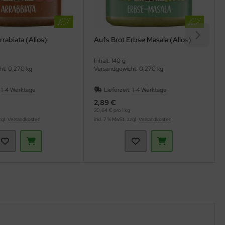
t Arrabiata (Allos)
Aufs Brot Erbse Masala (Allos)
Inhalt: 140 g
ht: 0,270 kg
Versandgewicht: 0,270 kg
:
1-4 Werktage
Lieferzeit:
1-4 Werktage
2,89 €
20,64 € pro 1 kg
zgl.
Versandkosten
inkl. 7 % MwSt. zzgl.
Versandkosten