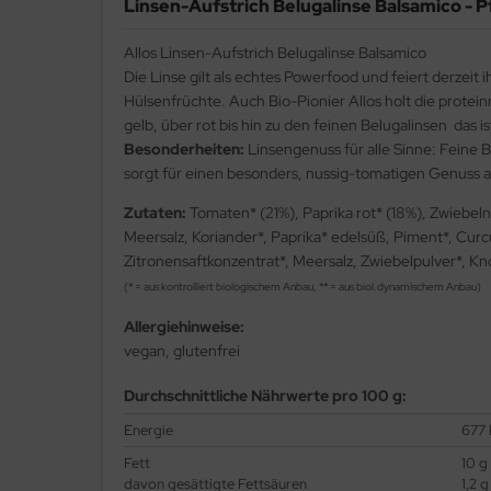
Linsen-Aufstrich Belugalinse Balsamico - P
Allos Linsen-Aufstrich Belugalinse Balsamico
Die Linse gilt als echtes Powerfood und feiert derzeit
Hülsenfrüchte. Auch Bio-Pionier Allos holt die protein
gelb, über rot bis hin zu den feinen Belugalinsen  das 
Besonderheiten:
Linsengenuss für alle Sinne: Feine 
sorgt für einen besonders, nussig-tomatigen Genuss au
Zutaten:
Tomaten* (21%), Paprika rot* (18%), Zwiebel
Meersalz, Koriander*, Paprika* edelsüß, Piment*, Cur
Zitronensaftkonzentrat*, Meersalz, Zwiebelpulver*, Kn
(* = aus kontrolliert biologischem Anbau, ** = aus biol.dynamischem Anbau)
Allergiehinweise:
vegan, glutenfrei
Durchschnittliche Nährwerte pro 100 g:
Energie
677 
Fett
10 g
davon gesättigte Fettsäuren
1,2 g