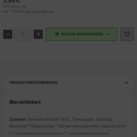
3,99 €
19,95 € pro 1 kg
inkl. 7 % MwSt. zzgl.
Versandkosten
IN DEN WARENKORB
PRODUKTBESCHREIBUNG
Bierschinken
Zutaten:
Schweinefleisch* 90%, Trinkwasser, Steinsalz,
Gewürze*, Rübenzucker*, Konservierungsmittel: Natriumnitrit
(* = aus kontrolliert biologischem Anbau, ** = aus biol.dynamischem Anbau)