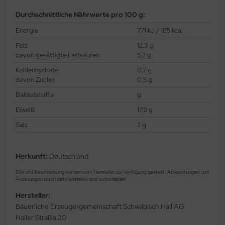
Durchschnittliche Nährwerte pro 100 g:
Energie
771 kJ / 185 kcal
Fett
12,3 g
davon gesättigte Fettsäuren
5,2 g
Kohlenhydrate
0,7 g
davon Zucker
0,5 g
Ballaststoffe
g
Eiweiß
17,9 g
Salz
2 g
Herkunft:
Deutschland
Bild und Beschreibung wurden vom Hersteller zur Verfügung gestellt. Abweichungen und
Änderungen durch den Hersteller sind vorbehalten!
Hersteller:
Bäuerliche Erzeugergemeinschaft Schwäbisch Hall AG
Haller Straße 20