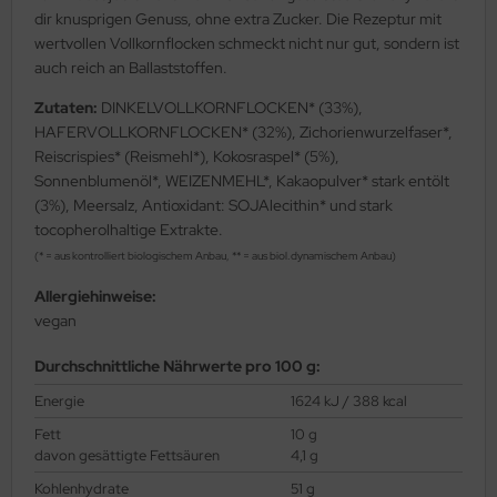
dir knusprigen Genuss, ohne extra Zucker. Die Rezeptur mit
wertvollen Vollkornflocken schmeckt nicht nur gut, sondern ist
auch reich an Ballaststoffen.
Zutaten:
DINKELVOLLKORNFLOCKEN* (33%),
HAFERVOLLKORNFLOCKEN* (32%), Zichorienwurzelfaser*,
Reiscrispies* (Reismehl*), Kokosraspel* (5%),
Sonnenblumenöl*, WEIZENMEHL*, Kakaopulver* stark entölt
(3%), Meersalz, Antioxidant: SOJAlecithin* und stark
tocopherolhaltige Extrakte.
(* = aus kontrolliert biologischem Anbau, ** = aus biol.dynamischem Anbau)
Allergiehinweise:
vegan
Durchschnittliche Nährwerte pro 100 g:
Energie
1624 kJ / 388 kcal
Fett
10 g
davon gesättigte Fettsäuren
4,1 g
Kohlenhydrate
51 g