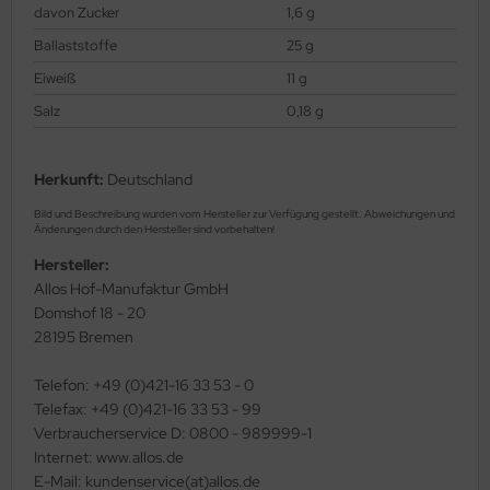
davon Zucker
1,6 g
Ballaststoffe
25 g
Eiweiß
11 g
Salz
0,18 g
Herkunft:
Deutschland
Bild und Beschreibung wurden vom Hersteller zur Verfügung gestellt. Abweichungen und
Änderungen durch den Hersteller sind vorbehalten!
Hersteller:
Allos Hof-Manufaktur GmbH
Domshof 18 - 20
28195 Bremen
Telefon: +49 (0)421-16 33 53 - 0
Telefax: +49 (0)421-16 33 53 - 99
Verbraucherservice D: 0800 - 989999-1
Internet: www.allos.de
E-Mail: kundenservice(at)allos.de