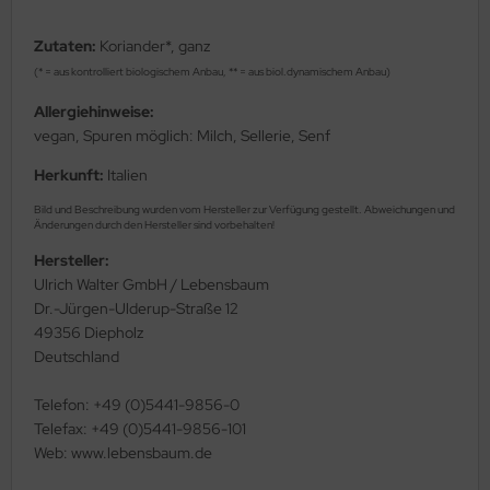
Zutaten:
Koriander*, ganz
(* = aus kontrolliert biologischem Anbau, ** = aus biol.dynamischem Anbau)
Allergiehinweise:
vegan, Spuren möglich: Milch, Sellerie, Senf
Herkunft:
Italien
Bild und Beschreibung wurden vom Hersteller zur Verfügung gestellt. Abweichungen und
Änderungen durch den Hersteller sind vorbehalten!
Hersteller:
Ulrich Walter GmbH / Lebensbaum
Dr.-Jürgen-Ulderup-Straße 12
49356 Diepholz
Deutschland
Telefon: +49 (0)5441-9856-0
Telefax: +49 (0)5441-9856-101
Web: www.lebensbaum.de