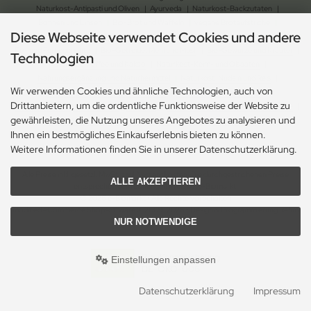
Naturkost-Antipasti und Oliven
|
Ayurveda
|
Naturkost-Backzutaten
|
Bohnen und Linsen
|
Bio-Brot und Waffeln
|
vegane Brotaufstriche
|
Diese Webseite verwendet Cookies und andere
Naturkost-Chips und Salzgebäck
|
Naturkost-Dessert
|
Bio-Essig, Dressing und Öl
|
Fix- und Fertiggerichte
|
Bio-Getreide, Mehl und Müsli
|
Bio-Gewürze und Kräuter
|
Technologien
Naturkost-Kaffee und Kakao
|
Naturkost-Keim- und Ölsaaten
|
Nahrungsergänzung und Naturheilmittel
|
Naturkost-Nudeln und Reis
|
Wir verwenden Cookies und ähnliche Technologien, auch von
Naturkost-Schokolade und Gebäck
|
Naturkost-Soja und Milch
|
Drittanbietern, um die ordentliche Funktionsweise der Website zu
Naturkost-Suppen und Sossen
| Bio-Tee
|
Naturkost-Trockenfrüchte und Nüsse
|
gewährleisten, die Nutzung unseres Angebotes zu analysieren und
Naturkost-Zucker und Süssungsmittel
|
Naturkosmetik-Drogerie
|
Ökologischer Gartenbedarf
|
Ökologischer Haushaltsbedarf
Ihnen ein bestmögliches Einkaufserlebnis bieten zu können.
Weitere Informationen finden Sie in unserer Datenschutzerklärung.
Alle Preise inkl. gesetzl. MwSt. zzgl.
Versandkosten
. Die durchgestrichenen Preise
ALLE AKZEPTIEREN
entsprechen dem bisherigen Preis bei e-Biomarkt.
© 2026 e-Biomarkt • Alle Rechte vorbehalten
modified eCommerce Shopsoftware © 2009-2026 • Design & Programmierung Rehm
NUR NOTWENDIGE
Webdesign
Bio-Kennzeichnung
Einstellungen anpassen
DE-ÖKO-006
Datenschutzerklärung
Impressum