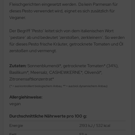
Fleischgerichten eingesetzt werden. Da kein Parmesan für
dieses Pesto verwendet wird, eignet es sich zusätzlich für
Veganer.
Der Begriff ’Pesto’ leitet sich von dem italienischen Wort
’pestare’ ab und bedeutet ’zerstoßen, zerkleinern’. So werden
für dieses Pesto frische Kräuter, getrocknete Tomaten und Öl
zerstoßen und vermengt.
Zutaten:
Sonnenblumenöl*, getrocknete Tomaten* (34%),
Basilikum*, Meersalz, CASHEWKERNE*, Olivenöl*,
Zitronensaftkonzentrat*
(* = aus kontrolliert biologischem Anbau, ** = aus biol.dynamischem Anbau)
Allergiehinweise:
vegan
Durchschnittliche Nährwerte pro 100 g:
Energie
2193 kJ / 532 kcal
Fett
53 g