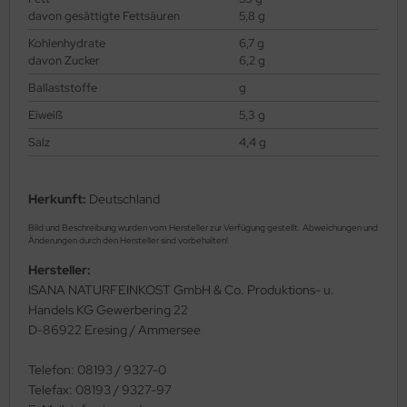
davon gesättigte Fettsäuren
5,8 g
Kohlenhydrate
6,7 g
davon Zucker
6,2 g
Ballaststoffe
g
Eiweiß
5,3 g
Salz
4,4 g
Herkunft:
Deutschland
Bild und Beschreibung wurden vom Hersteller zur Verfügung gestellt. Abweichungen und
Änderungen durch den Hersteller sind vorbehalten!
Hersteller:
ISANA NATURFEINKOST GmbH & Co. Produktions- u.
Handels KG Gewerbering 22
D-86922 Eresing / Ammersee
Telefon: 08193 / 9327-0
Telefax: 08193 / 9327-97