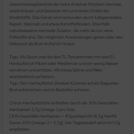
Geschmacksgebend ist der hohe Anteil an frischem Gemüse,
sowie Kräuter und Gewürze mit rund einem Drittel der
Inhaltstoffe. Das Ganze wird verbunden durch kaltgepresstes
Rapsöl, Steinsalz und etwas Kartoffelflocken. Ebenfalls
naturbelassene wertvolle Zutaten, die mehr als nur reine
Füllstoffe sind. Die möglichen Anwendungen gehen über den
Gebrauch als Brot-Aufstrich hinaus.
Tipp: Als Sauce zwei bis drei TL Tomatenmark mit zwei EL
Hanfaufstrich Pikant oder Mediterran und ein wenig Wasser
verrühren und erhitzen. Mit etwas Sahne und Wein
anschließend verfeinern.
Tipp: Den Hanfaufstrich Zwiebel-Kümmel auf ein Baguette-
Brot aufstreichen und im Backofen erhitzen.
Chiron Hanfaufstriche enthalten durch die 30% Geschälten
Hanfsamen 3,7g Omega-3 pro Glas.
[30% Geschälte Hanfsamen = 40g entspricht 18,5g Hanföl.
Davon 20% Omega-3 = 3,7g]. Der Tagesbedarf wird mit 1-2g
empfohlen.