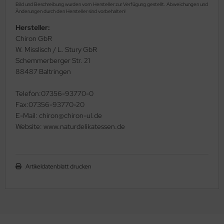
Bild und Beschreibung wurden vom Hersteller zur Verfügung gestellt. Abweichungen und
Änderungen durch den Hersteller sind vorbehalten!
Hersteller:
Chiron GbR
W. Misslisch / L. Stury GbR
Schemmerberger Str. 21
88487 Baltringen
Telefon:07356-93770-0
Fax:07356-93770-20
E-Mail: chiron@chiron-ul.de
Website: www.naturdelikatessen.de
Artikeldatenblatt drucken