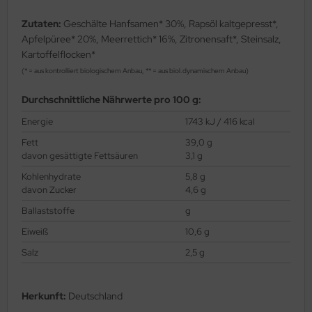
Zutaten:
Geschälte Hanfsamen* 30%, Rapsöl kaltgepresst*,
Apfelpüree* 20%, Meerrettich* 16%, Zitronensaft*, Steinsalz,
Kartoffelflocken*
(* = aus kontrolliert biologischem Anbau, ** = aus biol.dynamischem Anbau)
Durchschnittliche Nährwerte pro 100 g:
Energie
1743 kJ / 416 kcal
Fett
39,0 g
davon gesättigte Fettsäuren
3,1 g
Kohlenhydrate
5,8 g
davon Zucker
4,6 g
Ballaststoffe
g
Eiweiß
10,6 g
Salz
2,5 g
Herkunft:
Deutschland