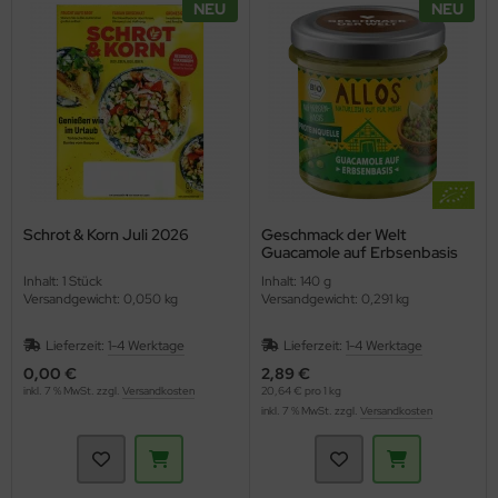
NEU
NEU
ppen und Sossen
e
ockenfrüchte/Nüsse
cker & Süßungsmittel
Schrot & Korn Juli 2026
Geschmack der Welt
utenfrei
Guacamole auf Erbsenbasis
(Allos)
Inhalt: 1 Stück
Inhalt: 140 g
Versandgewicht: 0,050 kg
Versandgewicht: 0,291 kg
Lieferzeit:
1-4 Werktage
Lieferzeit:
1-4 Werktage
0,00 €
2,89 €
inkl. 7 % MwSt. zzgl.
Versandkosten
20,64 € pro 1 kg
inkl. 7 % MwSt. zzgl.
Versandkosten