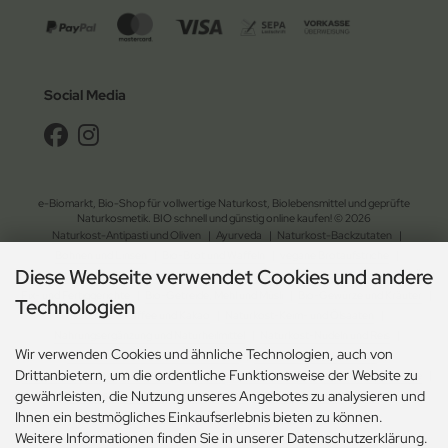
Social Media
e-Biomarkt, Bio-Shop für vollwertige Naturkost, Biolebensmittel und geprüfte
Naturkosmetik. BIO schnell und günstig online kaufen! © 2026
Naturkost-Antipasti und Oliven
|
Ayurveda
|
Naturkost-Backzutaten
|
Bohnen und Linsen
|
Bio-Brot und Waffeln
|
vegane Brotaufstriche
|
Diese Webseite verwendet Cookies und andere
Naturkost-Chips und Salzgebäck
|
Naturkost-Dessert
|
Bio-Essig, Dressing und Öl
|
Fix- und Fertiggerichte
|
Bio-Getreide, Mehl und Müsli
|
Bio-Gewürze und Kräuter
|
Technologien
Naturkost-Kaffee und Kakao
|
Naturkost-Keim- und Ölsaaten
|
Nahrungsergänzung und Naturheilmittel
|
Naturkost-Nudeln und Reis
|
Wir verwenden Cookies und ähnliche Technologien, auch von
Naturkost-Schokolade und Gebäck
|
Naturkost-Soja und Milch
|
Drittanbietern, um die ordentliche Funktionsweise der Website zu
Naturkost-Suppen und Sossen
| Bio-Tee
|
Naturkost-Trockenfrüchte und Nüsse
|
gewährleisten, die Nutzung unseres Angebotes zu analysieren und
Naturkost-Zucker und Süssungsmittel
|
Naturkosmetik-Drogerie
|
Ökologischer Gartenbedarf
|
Ökologischer Haushaltsbedarf
Ihnen ein bestmögliches Einkaufserlebnis bieten zu können.
Weitere Informationen finden Sie in unserer Datenschutzerklärung.