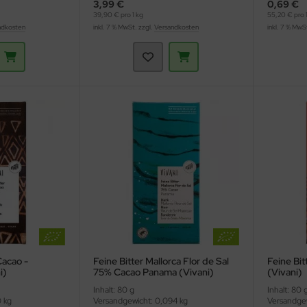
3,99 €
0,69 €
39,90 € pro 1 kg
55,20 € pro 1
ndkosten
inkl. 7 % MwSt. zzgl.
Versandkosten
inkl. 7 % MwS
Cacao -
Feine Bitter Mallorca Flor de Sal
Feine Bit
i)
75% Cacao Panama (Vivani)
(Vivani)
Inhalt: 80 g
Inhalt: 80 
0 kg
Versandgewicht: 0,094 kg
Versandgew