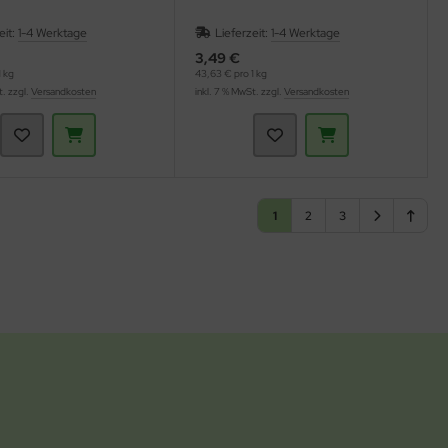
eit:
1-4 Werktage
Lieferzeit:
1-4 Werktage
3,49 €
 kg
43,63 € pro 1 kg
t. zzgl.
Versandkosten
inkl. 7 % MwSt. zzgl.
Versandkosten
1
2
3