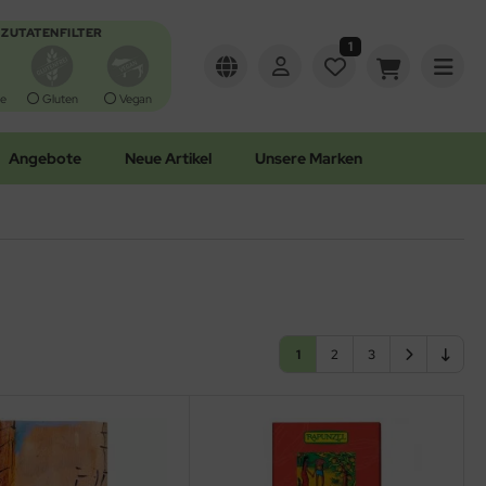
ZUTATENFILTER
1
e
Gluten
Vegan
Angebote
Neue Artikel
Unsere Marken
1
2
3