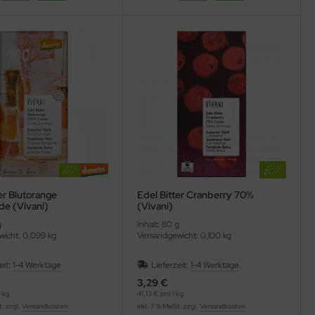
er Blutorange
Edel Bitter Cranberry 70%
de (Vivani)
(Vivani)
g
Inhalt: 80 g
icht: 0,099 kg
Versandgewicht: 0,100 kg
eit:
1-4 Werktage
Lieferzeit:
1-4 Werktage
3,29 €
 kg
41,13 € pro 1 kg
t. zzgl.
Versandkosten
inkl. 7 % MwSt. zzgl.
Versandkosten