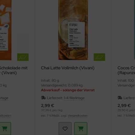
Schokolade mit
Chai Latte Vollmilch (Vivani)
Cocos Cr
 (Vivani)
(Rapunze
Inhalt: 80 g
Inhalt: 100
0 kg
Versandgewicht: 0,089 kg
Versandgew
Abverkauf - solange der Vorrat
reicht
ktage
Lieferzeit:
1-4 Werktage
Lieferz
2,99 €
2,99 €
37,38 € pro 1 kg
29,90 € pro 1
ndkosten
inkl. 7 % MwSt. zzgl.
Versandkosten
inkl. 7 % MwS