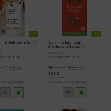
no Schokolade (Vivani)
Caramel & Salt - vegane
Schokolade (Rapunzel)
 g
Inhalt: 100 g
icht: 0,040 kg
Versandgewicht: 0,110 kg
eit:
1-4 Werktage
Lieferzeit:
1-4 Werktage
2,99 €
 kg
29,90 € pro 1 kg
t. zzgl.
Versandkosten
inkl. 7 % MwSt. zzgl.
Versandkosten