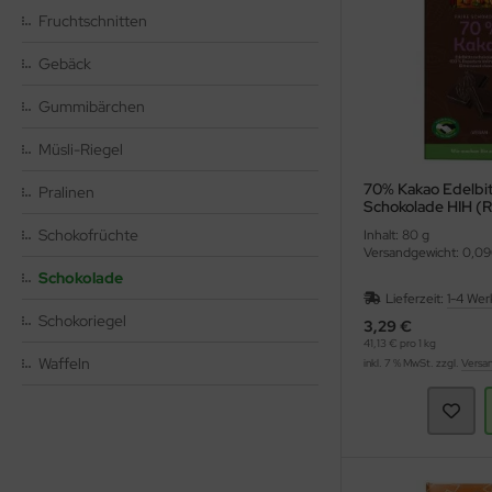
hmelz & Butterfett
unchys
nf
rperpflege
tzmittel und Pflegemittel
Fruchtschnitten
sli
ssen
nner
hädlingsbekämpfung
Gebäck
Gummibärchen
ps
rinade
nd- & Lippenpflege
rvietten
Müsli-Riegel
sto
ds
ülmittel
70% Kakao Edelbit
Pralinen
ucen würzig
nnenschutz
mpons & Binden
Schokolade HIH (
Schokofrüchte
Inhalt: 80 g
genbrauen- & Kajalstifte
inkflaschen / Brotdosen
Versandgewicht: 0,09
Schokolade
dschatten
schmittel
Lieferzeit:
1-4 Wer
Schokoriegel
3,29 €
41,13 € pro 1 kg
ppenstifte
tte, Tücher, Pads
Waffeln
inkl. 7 % MwSt. zzgl.
Versa
ke up & Rouge
scara
gelpflege