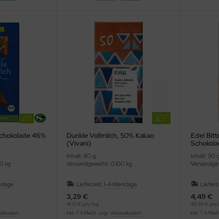
Schokolade 46%
Dunkle Vollmilch, 50% Kakao
Edel Bitt
(Vivani)
Schokola
Inhalt: 80 g
Inhalt: 90 
0 kg
Versandgewicht: 0,100 kg
Versandgew
ktage
Lieferzeit:
1-4 Werktage
Lieferz
3,29 €
4,49 €
41,13 € pro 1 kg
49,89 € pro 1
ndkosten
inkl. 7 % MwSt. zzgl.
Versandkosten
inkl. 7 % MwS