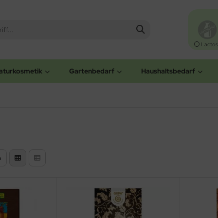
Lactos
aturkosmetik
Gartenbedarf
Haushaltsbedarf
n