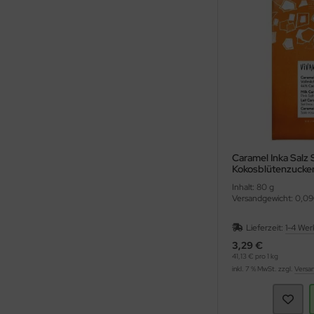
Caramel Inka Salz 
Kokosblütenzucker
Inhalt: 80 g
Versandgewicht: 0,09
Lieferzeit:
1-4 Wer
3,29 €
41,13 € pro 1 kg
inkl. 7 % MwSt. zzgl.
Versa