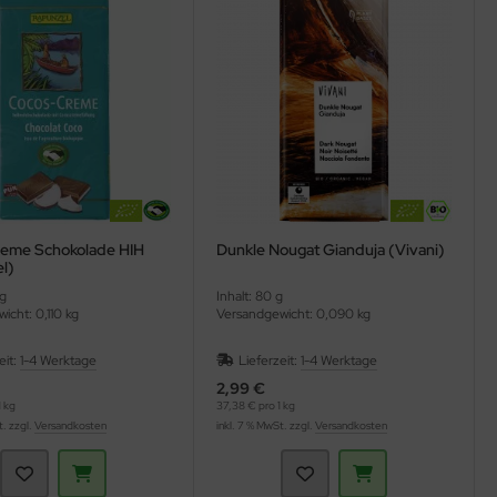
eme Schokolade HIH
Dunkle Nougat Gianduja (Vivani)
l)
 g
Inhalt: 80 g
icht: 0,110 kg
Versandgewicht: 0,090 kg
eit:
1-4 Werktage
Lieferzeit:
1-4 Werktage
2,99 €
 kg
37,38 € pro 1 kg
t. zzgl.
Versandkosten
inkl. 7 % MwSt. zzgl.
Versandkosten