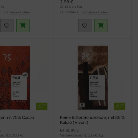
2,99 €
 kg
37,38 € pro 1 kg
t. zzgl.
Versandkosten
inkl. 7 % MwSt. zzgl.
Versandkosten
ter mit 75% Cacao
Feine Bitter Schokolade, mit 85 %
Kakao (Vivani)
g
Inhalt: 80 g
icht: 0,100 kg
Versandgewicht: 0,090 kg