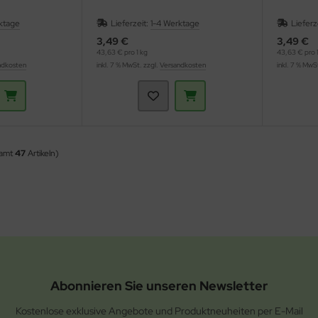
ktage
Lieferzeit:
1-4 Werktage
Lieferz
3,49 €
3,49 €
43,63 € pro 1 kg
43,63 € pro 1
ndkosten
inkl. 7 % MwSt. zzgl.
Versandkosten
inkl. 7 % MwS
samt
47
Artikeln)
Abonnieren Sie unseren Newsletter
Kostenlose exklusive Angebote und Produktneuheiten per E-Mail