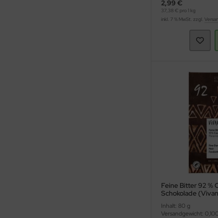
2,99 €
37,38 € pro 1 kg
inkl. 7 % MwSt. zzgl.
Versa
Feine Bitter 92 % 
Schokolade (Vivan
Inhalt: 80 g
Versandgewicht: 0,10