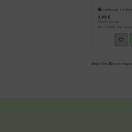
Lieferzeit:
1-4 Wer
3,99 €
49,88 € pro 1 kg
inkl. 7 % MwSt. zzgl.
Versa
Zeige
1
bis
20
(von insge