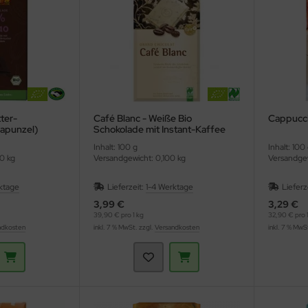
ter-
Café Blanc - Weiße Bio
Cappucci
Rapunzel)
Schokolade mit Instant-Kaffee
(Gepa)
Inhalt: 100 g
Inhalt: 100
0 kg
Versandgewicht: 0,100 kg
Versandgew
ktage
Lieferzeit:
1-4 Werktage
Lieferz
3,99 €
3,29 €
39,90 € pro 1 kg
32,90 € pro 1
ndkosten
inkl. 7 % MwSt. zzgl.
Versandkosten
inkl. 7 % MwS