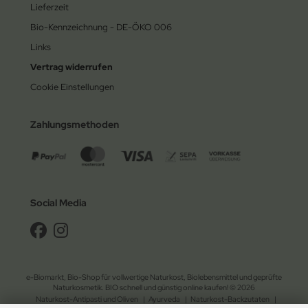
Lieferzeit
Bio-Kennzeichnung - DE-ÖKO 006
Links
Vertrag widerrufen
Cookie Einstellungen
Zahlungsmethoden
Social Media
e-Biomarkt, Bio-Shop für vollwertige Naturkost, Biolebensmittel und geprüfte
Naturkosmetik. BIO schnell und günstig online kaufen! © 2026
Naturkost-Antipasti und Oliven
|
Ayurveda
|
Naturkost-Backzutaten
|