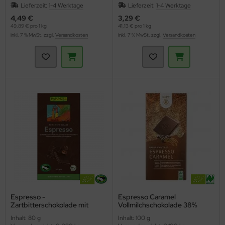
Lieferzeit:
1-4 Werktage
Lieferzeit:
1-4 Werktage
4,49 €
3,29 €
49,89 € pro 1 kg
41,13 € pro 1 kg
inkl. 7 % MwSt. zzgl.
Versandkosten
inkl. 7 % MwSt. zzgl.
Versandkosten
Espresso -
Espresso Caramel
Zartbitterschokolade mit
Vollmilchschokolade 38%
Espressosplittern HIH
(Gepa)
Inhalt: 80 g
Inhalt: 100 g
(Rapunzel)