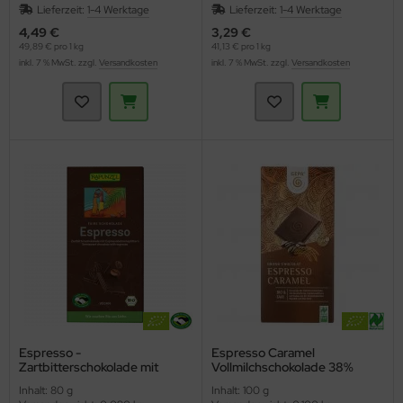
Lieferzeit:
1-4 Werktage
Lieferzeit:
1-4 Werktage
4,49 €
3,29 €
49,89 € pro 1 kg
41,13 € pro 1 kg
inkl. 7 % MwSt. zzgl.
Versandkosten
inkl. 7 % MwSt. zzgl.
Versandkosten
Espresso -
Espresso Caramel
Zartbitterschokolade mit
Vollmilchschokolade 38%
Espressosplittern HIH
(Gepa)
Inhalt: 80 g
Inhalt: 100 g
(Rapunzel)