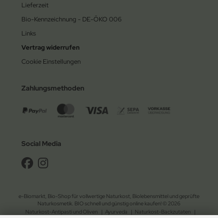
Lieferzeit
Bio-Kennzeichnung - DE-ÖKO 006
Links
Vertrag widerrufen
Cookie Einstellungen
Zahlungsmethoden
Social Media
e-Biomarkt, Bio-Shop für vollwertige Naturkost, Biolebensmittel und geprüfte
Naturkosmetik. BIO schnell und günstig online kaufen! © 2026
Naturkost-Antipasti und Oliven
|
Ayurveda
|
Naturkost-Backzutaten
|