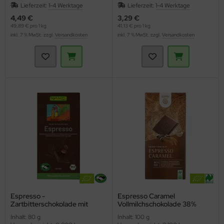
Lieferzeit:
1-4 Werktage
Lieferzeit:
1-4 Werktage
4,49 €
3,29 €
49,89 € pro 1 kg
41,13 € pro 1 kg
inkl. 7 % MwSt. zzgl.
Versandkosten
inkl. 7 % MwSt. zzgl.
Versandkosten
Espresso -
Espresso Caramel
Zartbitterschokolade mit
Vollmilchschokolade 38%
Espressosplittern HIH
(Gepa)
Inhalt: 80 g
Inhalt: 100 g
(Rapunzel)