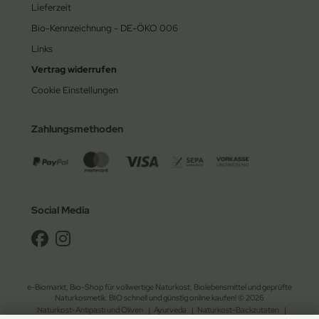
Lieferzeit
Bio-Kennzeichnung - DE-ÖKO 006
Links
Vertrag widerrufen
Cookie Einstellungen
Zahlungsmethoden
Social Media
e-Biomarkt, Bio-Shop für vollwertige Naturkost, Biolebensmittel und geprüfte
Naturkosmetik. BIO schnell und günstig online kaufen! © 2026
Naturkost-Antipasti und Oliven
|
Ayurveda
|
Naturkost-Backzutaten
|