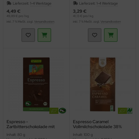
Lieferzeit:
1-4 Werktage
Lieferzeit:
1-4 Werktage
4,49 €
3,29 €
49,89 € pro 1 kg
41,13 € pro 1 kg
inkl. 7 % MwSt. zzgl.
Versandkosten
inkl. 7 % MwSt. zzgl.
Versandkosten
Espresso -
Espresso Caramel
Zartbitterschokolade mit
Vollmilchschokolade 38%
Espressosplittern HIH
(Gepa)
Inhalt: 80 g
Inhalt: 100 g
(Rapunzel)