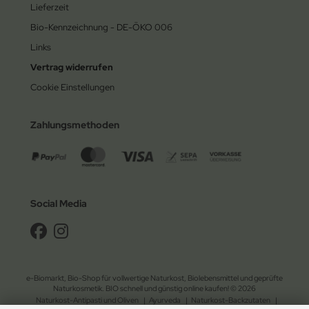
Lieferzeit
Bio-Kennzeichnung - DE-ÖKO 006
Links
Vertrag widerrufen
Cookie Einstellungen
Zahlungsmethoden
Social Media
e-Biomarkt, Bio-Shop für vollwertige Naturkost, Biolebensmittel und geprüfte
Naturkosmetik. BIO schnell und günstig online kaufen! © 2026
Naturkost-Antipasti und Oliven
|
Ayurveda
|
Naturkost-Backzutaten
|