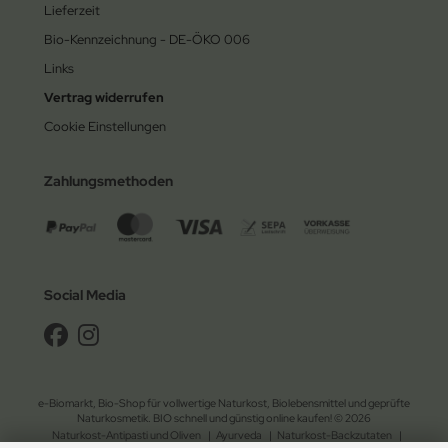
Lieferzeit
Bio-Kennzeichnung - DE-ÖKO 006
Links
Vertrag widerrufen
Cookie Einstellungen
Zahlungsmethoden
Social Media
e-Biomarkt, Bio-Shop für vollwertige Naturkost, Biolebensmittel und geprüfte
Naturkosmetik. BIO schnell und günstig online kaufen! © 2026
Naturkost-Antipasti und Oliven
|
Ayurveda
|
Naturkost-Backzutaten
|