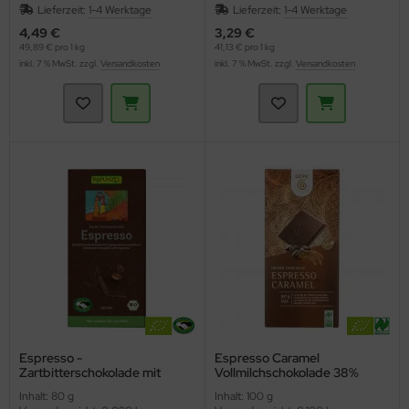
Lieferzeit:
1-4 Werktage
Lieferzeit:
1-4 Werktage
4,49 €
3,29 €
49,89 € pro 1 kg
41,13 € pro 1 kg
inkl. 7 % MwSt. zzgl.
Versandkosten
inkl. 7 % MwSt. zzgl.
Versandkosten
Espresso -
Espresso Caramel
Zartbitterschokolade mit
Vollmilchschokolade 38%
Espressosplittern HIH
(Gepa)
Inhalt: 80 g
Inhalt: 100 g
(Rapunzel)