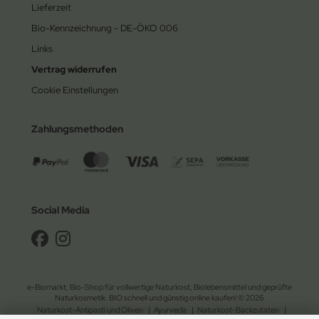
Lieferzeit
Bio-Kennzeichnung - DE-ÖKO 006
Links
Vertrag widerrufen
Cookie Einstellungen
Zahlungsmethoden
Social Media
e-Biomarkt, Bio-Shop für vollwertige Naturkost, Biolebensmittel und geprüfte
Naturkosmetik. BIO schnell und günstig online kaufen! © 2026
Naturkost-Antipasti und Oliven
|
Ayurveda
|
Naturkost-Backzutaten
|