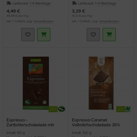
Lieferzeit:
1-4 Werktage
Lieferzeit:
1-4 Werktage
4,49 €
3,29 €
49,89 € pro 1 kg
41,13 € pro 1 kg
inkl. 7 % MwSt. zzgl.
Versandkosten
inkl. 7 % MwSt. zzgl.
Versandkosten
Espresso -
Espresso Caramel
Zartbitterschokolade mit
Vollmilchschokolade 38%
Espressosplittern HIH
(Gepa)
Inhalt: 80 g
Inhalt: 100 g
(Rapunzel)