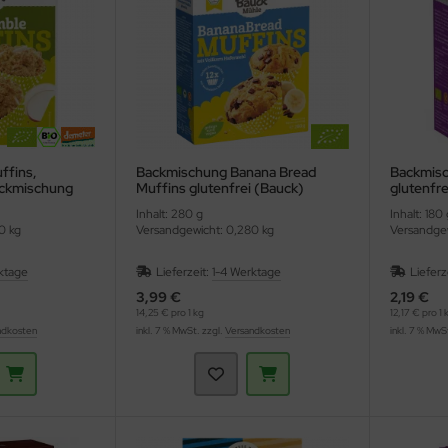
ffins,
Backmischung Banana Bread
Backmisc
ackmischung
Muffins glutenfrei (Bauck)
glutenfre
Inhalt: 280 g
Inhalt: 180 
0 kg
Versandgewicht: 0,280 kg
Versandgew
ktage
Lieferzeit:
1-4 Werktage
Lieferz
3,99 €
2,19 €
14,25 € pro 1 kg
12,17 € pro 1 
ndkosten
inkl. 7 % MwSt. zzgl.
Versandkosten
inkl. 7 % MwS