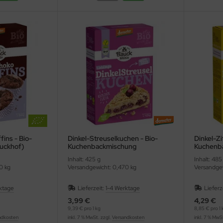
ins - Bio-
Dinkel-Streuselkuchen - Bio-
Dinkel-Zi
uckhof)
Kuchenbackmischung
Kuchenb
(Bauckhof)
(Bauckho
Inhalt: 425 g
Inhalt: 485
0 kg
Versandgewicht: 0,470 kg
Versandgew
ktage
Lieferzeit:
1-4 Werktage
Lieferz
3,99 €
4,29 €
9,39 € pro 1 kg
8,85 € pro 1 
ndkosten
inkl. 7 % MwSt. zzgl.
Versandkosten
inkl. 7 % MwS