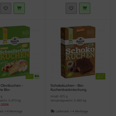
r Obstkuchen -
Schokokuchen - Bio-
ie Bio-
Kuchenbackmischung
ackmischung (Bauck
(Bauckhof)
 g
Inhalt: 425 g
icht: 0,470 kg
Versandgewicht: 0,480 kg
0.2026
eit:
1-4 Werktage
Lieferzeit:
1-4 Werktage