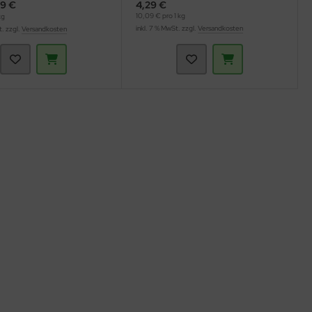
9 €
4,29 €
10,09 € pro 1 kg
kg
inkl. 7 % MwSt. zzgl.
Versandkosten
t. zzgl.
Versandkosten