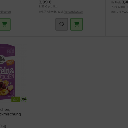
3,99 €
3,4
Ihr Preis
8,23 € pro 1 kg
7,76 € pro 1 
ndkosten
inkl. 7 % MwSt. zzgl.
Versandkosten
inkl. 7 % MwS
uchen,
ackmischung
0 kg