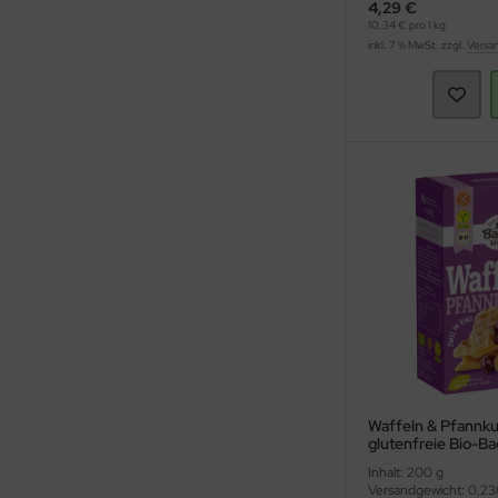
4,29 €
10,34 € pro 1 kg
inkl. 7 % MwSt. zzgl.
Versa
Waffeln & Pfannk
glutenfreie Bio-B
(Bauckhof)
Inhalt: 200 g
Versandgewicht: 0,23