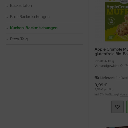
hmelz & Butterfett
unchys
hokolade
nf
rperpflege
tzmittel und Pflegemittel
Backzutaten
sli
hokoriegel
ssen
nner
hädlingsbekämpfung
Brot-Backmischungen
Kuchen-Backmischungen
ps
ffeln
rinade
nd- & Lippenpflege
rvietten
Pizza-Teig
sto
ds
ülmittel
Apple Crumble Mu
ucen würzig
nnenschutz
mpons & Binden
glutenfreie Bio-B
(Bauckhof)
Inhalt: 400 g
genbrauen- & Kajalstifte
inkflaschen / Brotdosen
Versandgewicht: 0,47
dschatten
schmittel
Lieferzeit:
1-4 Wer
3,99 €
9,98 € pro 1 kg
ppenstifte
tte, Tücher, Pads
inkl. 7 % MwSt. zzgl.
Versa
ke up & Rouge
scara
gelpflege