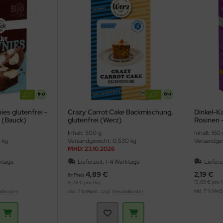
es glutenfrei -
Crazy Carrot Cake Backmischung,
Dinkel-K
 (Bauck)
glutenfrei (Werz)
Rosinen 
(Bauckho
Inhalt: 500 g
Inhalt: 160 
 kg
Versandgewicht: 0,530 kg
Versandgew
MHD: 23.10.2026
ktage
Lieferzeit:
1-4 Werktage
Lieferz
4,89 €
2,19 €
Ihr Preis
13,69 € pro 1
9,78 € pro 1 kg
inkl. 7 % MwS
ndkosten
inkl. 7 % MwSt. zzgl.
Versandkosten