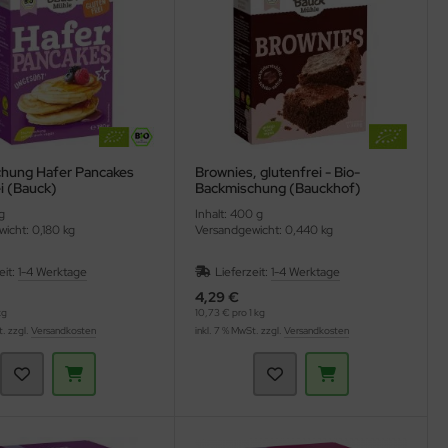
hung Hafer Pancakes
Brownies, glutenfrei - Bio-
i (Bauck)
Backmischung (Bauckhof)
g
Inhalt: 400 g
icht: 0,180 kg
Versandgewicht: 0,440 kg
eit:
1-4 Werktage
Lieferzeit:
1-4 Werktage
4,29 €
kg
10,73 € pro 1 kg
t. zzgl.
Versandkosten
inkl. 7 % MwSt. zzgl.
Versandkosten