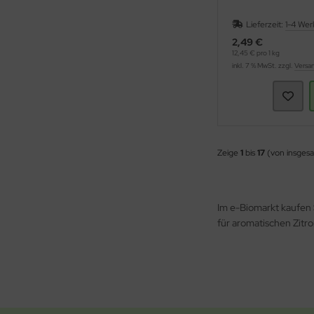
Lieferzeit:
1-4 Wer
2,49 €
12,45 € pro 1 kg
inkl. 7 % MwSt. zzgl.
Versa
Zeige
1
bis
17
(von insges
Im e-Biomarkt kaufen
für aromatischen Zit