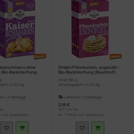
aiserschmarrn ohne
Dinkel-Pfannkuchen, ungesüßt -
- Bio-Backmischung
Bio-Backmischung (Bauckhof)
f)
g
Inhalt: 180 g
icht: 0,200 kg
Versandgewicht: 0,230 kg
eit:
1-4 Werktage
Lieferzeit:
1-4 Werktage
2,19 €
 kg
12,17 € pro 1 kg
t. zzgl.
Versandkosten
inkl. 7 % MwSt. zzgl.
Versandkosten