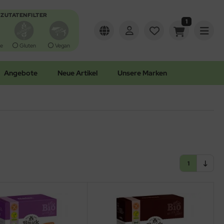
ZUTATENFILTER
1
e
Gluten
Vegan
Angebote
Neue Artikel
Unsere Marken
1