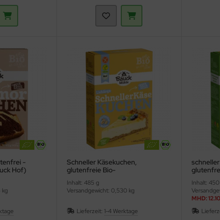
enfrei -
Schneller Käsekuchen,
schnelle
uck Hof)
glutenfreie Bio-
glutenfre
Kuchenbackmischung
Kuchenb
Inhalt: 485 g
Inhalt: 450
(Bauckhof)
Hof)
 kg
Versandgewicht: 0,530 kg
Versandgew
MHD: 12.1
ktage
Lieferzeit:
1-4 Werktage
Lieferz