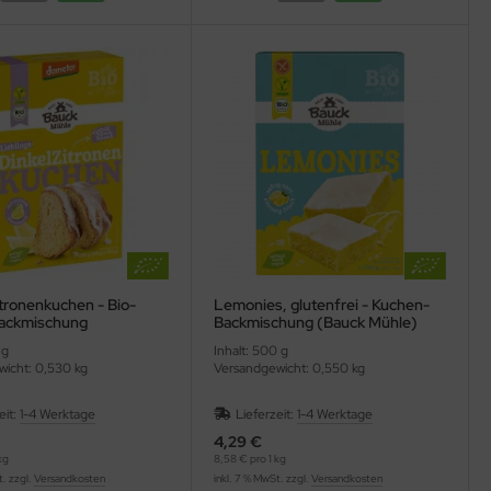
tronenkuchen - Bio-
Lemonies, glutenfrei - Kuchen-
ackmischung
Backmischung (Bauck Mühle)
f)
 g
Inhalt: 500 g
icht: 0,530 kg
Versandgewicht: 0,550 kg
eit:
1-4 Werktage
Lieferzeit:
1-4 Werktage
4,29 €
kg
8,58 € pro 1 kg
t. zzgl.
Versandkosten
inkl. 7 % MwSt. zzgl.
Versandkosten