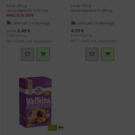
Kuchenbackmischung (Bauck
(Bauckhof)
Inhalt: 450 g
Inhalt: 425 g
Hof)
Versandgewicht: 0,470 kg
Versandgewicht: 0,480 kg
MHD: 12.10.2026
Lieferzeit:
1-4 Werktage
Lieferzeit:
1-4 Werktage
3,49 €
4,29 €
Ihr Preis
10,09 € pro 1 kg
7,76 € pro 1 kg
inkl. 7 % MwSt. zzgl.
Versandkosten
inkl. 7 % MwSt. zzgl.
Versandkosten