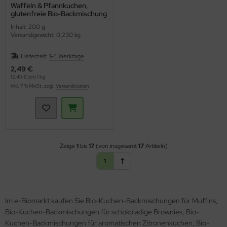
Waffeln & Pfannkuchen,
glutenfreie Bio-Backmischung
(Bauckhof)
Inhalt: 200 g
Versandgewicht: 0,230 kg
Lieferzeit:
1-4 Werktage
2,49 €
12,45 € pro 1 kg
inkl. 7 % MwSt. zzgl.
Versandkosten
Zeige
1
bis
17
(von insgesamt
17
Artikeln)
1
Im e-Biomarkt kaufen Sie Bio-Kuchen-Backmischungen für Muffins,
Bio-Kuchen-Backmischungen für schokoladige Brownies, Bio-
Kuchen-Backmischungen für aromatischen Zitronenkuchen, Bio-