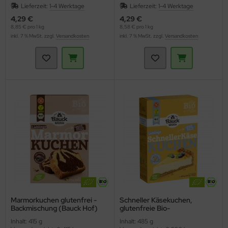
Lieferzeit:
1-4 Werktage
Lieferzeit:
1-4 Werktage
4,29 €
4,29 €
8,85 € pro 1 kg
8,58 € pro 1 kg
inkl. 7 % MwSt. zzgl.
Versandkosten
inkl. 7 % MwSt. zzgl.
Versandkosten
Marmorkuchen glutenfrei -
Schneller Käsekuchen,
Backmischung (Bauck Hof)
glutenfreie Bio-
Kuchenbackmischung
Inhalt: 415 g
Inhalt: 485 g
(Bauckhof)