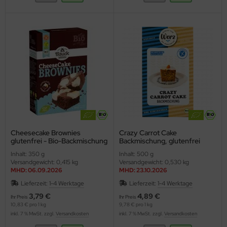
Cheesecake Brownies
Crazy Carrot Cake
glutenfrei - Bio-Backmischung
Backmischung, glutenfrei
(Bauck)
(Werz)
Inhalt: 350 g
Inhalt: 500 g
Versandgewicht: 0,415 kg
Versandgewicht: 0,530 kg
MHD: 06.09.2026
MHD: 23.10.2026
Lieferzeit:
1-4 Werktage
Lieferzeit:
1-4 Werktage
3,79 €
4,89 €
Ihr Preis
Ihr Preis
10,83 € pro 1 kg
9,78 € pro 1 kg
inkl. 7 % MwSt. zzgl.
Versandkosten
inkl. 7 % MwSt. zzgl.
Versandkosten