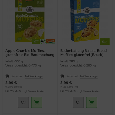
hmelz & Butterfett
unchys
hokolade
nf
rperpflege
tzmittel und Pflegemittel
sli
hokoriegel
ssen
nner
hädlingsbekämpfung
ps
ffeln
rinade
nd- & Lippenpflege
rvietten
sto
ds
ülmittel
ucen würzig
nnenschutz
mpons & Binden
Apple Crumble Muffins,
Backmischung Banana Bread
glutenfreie Bio-Backmischung
Muffins glutenfrei (Bauck)
(Bauckhof)
genbrauen- & Kajalstifte
inkflaschen / Brotdosen
Inhalt: 400 g
Inhalt: 280 g
Versandgewicht: 0,470 kg
Versandgewicht: 0,280 kg
dschatten
schmittel
Lieferzeit:
1-4 Werktage
Lieferzeit:
1-4 Werktage
ppenstifte
tte, Tücher, Pads
3,99 €
3,99 €
9,98 € pro 1 kg
14,25 € pro 1 kg
inkl. 7 % MwSt. zzgl.
Versandkosten
inkl. 7 % MwSt. zzgl.
Versandkosten
ke up & Rouge
scara
gelpflege