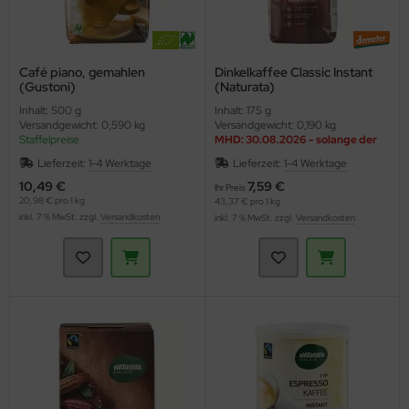
Café piano, gemahlen
Dinkelkaffee Classic Instant
(Gustoni)
(Naturata)
Inhalt: 500 g
Inhalt: 175 g
Versandgewicht: 0,590 kg
Versandgewicht: 0,190 kg
Staffelpreise
MHD: 30.08.2026 - solange der
Vorrat reicht
Lieferzeit:
1-4 Werktage
Lieferzeit:
1-4 Werktage
10,49 €
7,59 €
Ihr Preis
20,98 € pro 1 kg
43,37 € pro 1 kg
inkl. 7 % MwSt. zzgl.
Versandkosten
inkl. 7 % MwSt. zzgl.
Versandkosten