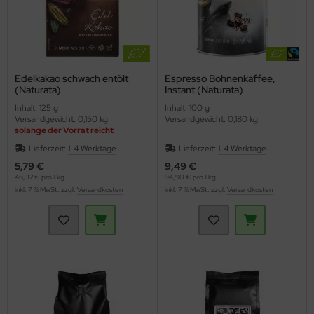
Edelkakao schwach entölt
Espresso Bohnenkaffee,
(Naturata)
Instant (Naturata)
Inhalt: 125 g
Inhalt: 100 g
Versandgewicht: 0,150 kg
Versandgewicht: 0,180 kg
solange der Vorrat reicht
Staffelpreise
Lieferzeit:
1-4 Werktage
Lieferzeit:
1-4 Werktage
5,79 €
9,49 €
46,32 € pro 1 kg
94,90 € pro 1 kg
inkl. 7 % MwSt. zzgl.
Versandkosten
inkl. 7 % MwSt. zzgl.
Versandkosten