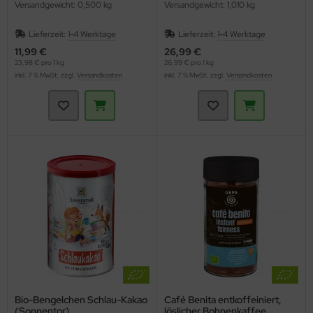
Versandgewicht: 0,500 kg
Versandgewicht: 1,010 kg
Lieferzeit:
1-4 Werktage
Lieferzeit:
1-4 Werktage
11,99 €
26,99 €
23,98 € pro 1 kg
26,99 € pro 1 kg
inkl. 7 % MwSt. zzgl.
Versandkosten
inkl. 7 % MwSt. zzgl.
Versandkosten
Bio-Bengelchen Schlau-Kakao
Café Benita entkoffeiniert,
(Sonnentor)
löslicher Bohnenkaffee