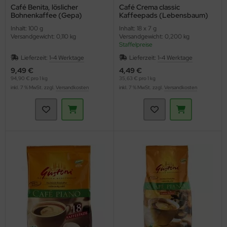
Café Benita, löslicher
Café Crema classic
Bohnenkaffee (Gepa)
Kaffeepads (Lebensbaum)
Inhalt: 100 g
Inhalt: 18 x 7 g
Versandgewicht: 0,110 kg
Versandgewicht: 0,200 kg
Staffelpreise
Lieferzeit:
1-4 Werktage
Lieferzeit:
1-4 Werktage
9,49 €
4,49 €
94,90 € pro 1 kg
35,63 € pro 1 kg
inkl. 7 % MwSt. zzgl.
Versandkosten
inkl. 7 % MwSt. zzgl.
Versandkosten