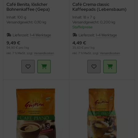
Café Benita, löslicher
Café Crema classic
Bohnenkaffee (Gepa)
Kaffeepads (Lebensbaum)
Inhalt: 100 g
Inhalt: 18 x 7 g
Versandgewicht: 0,110 kg
Versandgewicht: 0,200 kg
Staffelpreise
Lieferzeit:
1-4 Werktage
Lieferzeit:
1-4 Werktage
9,49 €
4,49 €
94,90 € pro 1 kg
35,63 € pro 1 kg
inkl. 7 % MwSt. zzgl.
Versandkosten
inkl. 7 % MwSt. zzgl.
Versandkosten