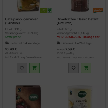
Café piano, gemahlen
Dinkelkaffee Classic Instant
(Gustoni)
(Naturata)
Inhalt: 500 g
Inhalt: 175 g
Versandgewicht: 0,590 kg
Versandgewicht: 0,190 kg
Staffelpreise
MHD: 30.08.2026 - solange der
Vorrat reicht
Lieferzeit:
1-4 Werktage
Lieferzeit:
1-4 Werktage
10,49 €
7,59 €
Ihr Preis
20,98 € pro 1 kg
43,37 € pro 1 kg
inkl. 7 % MwSt. zzgl.
Versandkosten
inkl. 7 % MwSt. zzgl.
Versandkosten