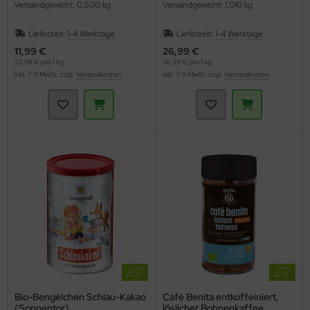
Versandgewicht: 0,500 kg
Versandgewicht: 1,010 kg
Lieferzeit:
1-4 Werktage
Lieferzeit:
1-4 Werktage
11,99 €
26,99 €
23,98 € pro 1 kg
26,99 € pro 1 kg
inkl. 7 % MwSt. zzgl.
Versandkosten
inkl. 7 % MwSt. zzgl.
Versandkosten
Bio-Bengelchen Schlau-Kakao
Café Benita entkoffeiniert,
(Sonnentor)
löslicher Bohnenkaffee