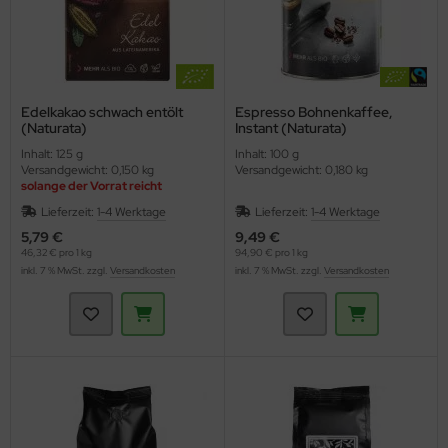
Edelkakao schwach entölt
Espresso Bohnenkaffee,
(Naturata)
Instant (Naturata)
Inhalt: 125 g
Inhalt: 100 g
Versandgewicht: 0,150 kg
Versandgewicht: 0,180 kg
solange der Vorrat reicht
Staffelpreise
Lieferzeit:
1-4 Werktage
Lieferzeit:
1-4 Werktage
5,79 €
9,49 €
46,32 € pro 1 kg
94,90 € pro 1 kg
inkl. 7 % MwSt. zzgl.
Versandkosten
inkl. 7 % MwSt. zzgl.
Versandkosten