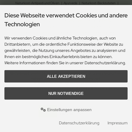
Naturkost-Antipasti und Oliven
|
Ayurveda
|
Naturkost-Backzutaten
|
Bohnen und Linsen
|
Bio-Brot und Waffeln
|
vegane Brotaufstriche
|
Diese Webseite verwendet Cookies und andere
Naturkost-Chips und Salzgebäck
|
Naturkost-Dessert
|
Bio-Essig, Dressing und Öl
|
Fix- und Fertiggerichte
|
Bio-Getreide, Mehl und Müsli
|
Bio-Gewürze und Kräuter
|
Technologien
Naturkost-Kaffee und Kakao
|
Naturkost-Keim- und Ölsaaten
|
Nahrungsergänzung und Naturheilmittel
|
Naturkost-Nudeln und Reis
|
Wir verwenden Cookies und ähnliche Technologien, auch von
Naturkost-Schokolade und Gebäck
|
Naturkost-Soja und Milch
|
Drittanbietern, um die ordentliche Funktionsweise der Website zu
Naturkost-Suppen und Sossen
| Bio-Tee
|
Naturkost-Trockenfrüchte und Nüsse
|
gewährleisten, die Nutzung unseres Angebotes zu analysieren und
Naturkost-Zucker und Süssungsmittel
|
Naturkosmetik-Drogerie
|
Ihnen ein bestmögliches Einkaufserlebnis bieten zu können.
Ökologischer Gartenbedarf
|
Ökologischer Haushaltsbedarf
Weitere Informationen finden Sie in unserer Datenschutzerklärung.
Alle Preise inkl. gesetzl. MwSt. zzgl.
Versandkosten
. Die durchgestrichenen Preise
ALLE AKZEPTIEREN
entsprechen dem bisherigen Preis bei e-Biomarkt.
© 2026 e-Biomarkt • Alle Rechte vorbehalten
modified eCommerce Shopsoftware © 2009-2026 • Design & Programmierung Rehm
NUR NOTWENDIGE
Webdesign
Bio-Kennzeichnung
Einstellungen anpassen
DE-ÖKO-006
Datenschutzerklärung
Impressum