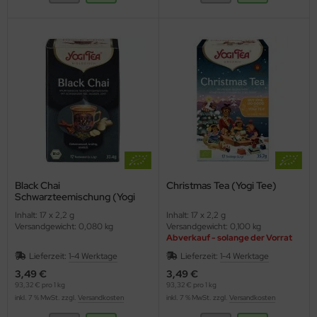
Black Chai
Christmas Tea (Yogi Tee)
Schwarzteemischung (Yogi
Tee)
Inhalt: 17 x 2,2 g
Inhalt: 17 x 2,2 g
Versandgewicht: 0,080 kg
Versandgewicht: 0,100 kg
Abverkauf - solange der Vorrat
reicht
Lieferzeit:
1-4 Werktage
Lieferzeit:
1-4 Werktage
3,49 €
3,49 €
93,32 € pro 1 kg
93,32 € pro 1 kg
inkl. 7 % MwSt. zzgl.
Versandkosten
inkl. 7 % MwSt. zzgl.
Versandkosten