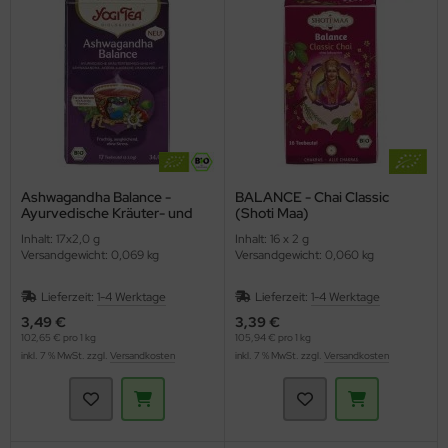
hmelz & Butterfett
unchys
hokolade
nf
rperpflege
tzmittel und Pflegemittel
sli
hokoriegel
ssen
nner
hädlingsbekämpfung
ps
ffeln
rinade
nd- & Lippenpflege
rvietten
sto
ds
ülmittel
ucen würzig
nnenschutz
mpons & Binden
Ashwagandha Balance -
BALANCE - Chai Classic
Ayurvedische Kräuter- und
(Shoti Maa)
Gewürzteemischung (YOGI
genbrauen- & Kajalstifte
inkflaschen / Brotdosen
Inhalt: 17x2,0 g
Inhalt: 16 x 2 g
TEA)
Versandgewicht: 0,069 kg
Versandgewicht: 0,060 kg
dschatten
schmittel
Lieferzeit:
1-4 Werktage
Lieferzeit:
1-4 Werktage
ppenstifte
tte, Tücher, Pads
3,49 €
3,39 €
102,65 € pro 1 kg
105,94 € pro 1 kg
inkl. 7 % MwSt. zzgl.
Versandkosten
inkl. 7 % MwSt. zzgl.
Versandkosten
ke up & Rouge
scara
gelpflege