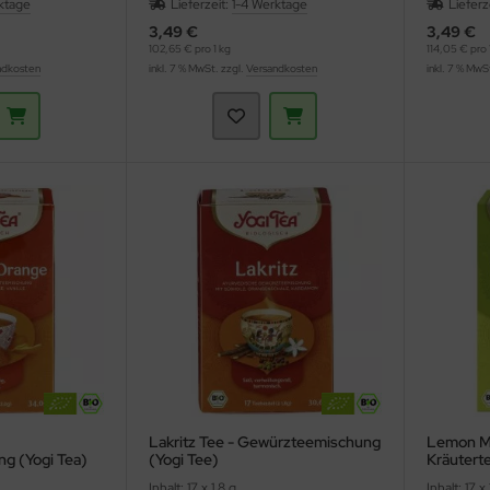
ktage
Lieferzeit:
1-4 Werktage
Lieferz
3,49 €
3,49 €
102,65 € pro 1 kg
114,05 € pro 
ndkosten
inkl. 7 % MwSt. zzgl.
Versandkosten
inkl. 7 % MwS
Lakritz Tee - Gewürzteemischung
Lemon Mi
g (Yogi Tea)
(Yogi Tee)
Kräutert
Inhalt: 17 x 1,8 g
Inhalt: 17 x 