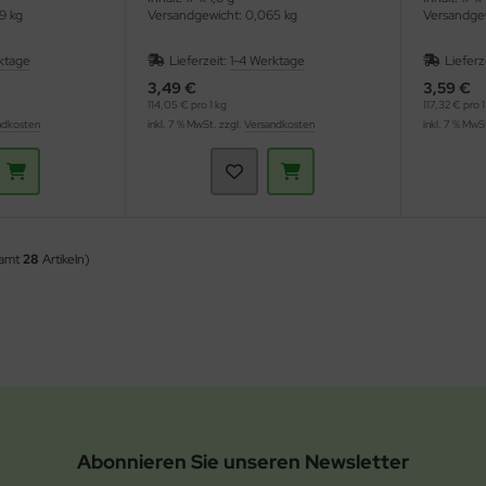
9 kg
Versandgewicht: 0,065 kg
Versandgew
ktage
Lieferzeit:
1-4 Werktage
Lieferz
3,49 €
3,59 €
114,05 € pro 1 kg
117,32 € pro 1
ndkosten
inkl. 7 % MwSt. zzgl.
Versandkosten
inkl. 7 % MwS
samt
28
Artikeln)
Abonnieren Sie unseren Newsletter