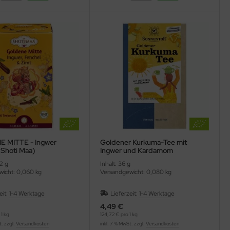
 MITTE - Ingwer
Goldener Kurkuma-Tee mit
(Shoti Maa)
Ingwer und Kardamom
(Sonnentor)
 2 g
Inhalt: 36 g
icht: 0,060 kg
Versandgewicht: 0,080 kg
eit:
1-4 Werktage
Lieferzeit:
1-4 Werktage
4,49 €
1 kg
124,72 € pro 1 kg
t. zzgl.
Versandkosten
inkl. 7 % MwSt. zzgl.
Versandkosten