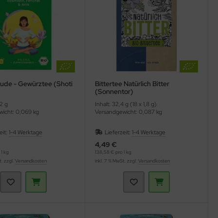
ude - Gewürztee (Shoti
Bittertee Natürlich Bitter
(Sonnentor)
 2 g
Inhalt: 32,4 g (18 x 1,8 g)
icht: 0,069 kg
Versandgewicht: 0,087 kg
eit:
1-4 Werktage
Lieferzeit:
1-4 Werktage
4,49 €
1 kg
138,58 € pro 1 kg
t. zzgl.
Versandkosten
inkl. 7 % MwSt. zzgl.
Versandkosten