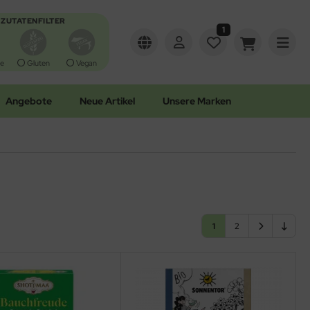
ZUTATENFILTER
1
e
Gluten
Vegan
Angebote
Neue Artikel
Unsere Marken
1
2