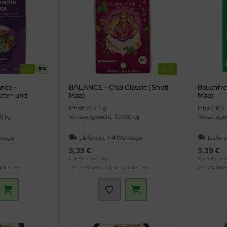
nce -
BALANCE - Chai Classic (Shoti
Bauchfre
ter- und
Maa)
Maa)
ng (YOGI TEA)
Inhalt: 16 x 2 g
Inhalt: 16 x
9 kg
Versandgewicht: 0,060 kg
Versandgew
ktage
Lieferzeit:
1-4 Werktage
Lieferz
3,39 €
3,39 €
105,94 € pro 1 kg
105,94 € pro 
ndkosten
inkl. 7 % MwSt. zzgl.
Versandkosten
inkl. 7 % MwS