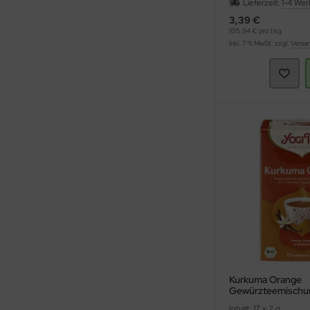
Lieferzeit:
1-4 Wer
3,39 €
105,94 € pro 1 kg
inkl. 7 % MwSt. zzgl.
Versa
Kurkuma Orange
Gewürzteemischun
Inhalt: 17 x 2 g