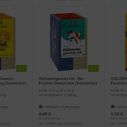
 Gewürz-
Glühweingewürz rot - Bio-
GOLDENE
ng (Sonnentor)
Früchte-Gewürztee (Sonnentor)
Fenchel 
Inhalt: 32,4 g (18 x 1,8 g)
Inhalt: 16 x
5 kg
Versandgewicht: 0,081 kg
Versandgew
ktage
Lieferzeit:
1-4 Werktage
Lieferz
4,49 €
3,39 €
138,58 € pro 1 kg
105,94 € pro 
inkl. 7 % MwSt. zzgl.
Versandkosten
inkl. 7 % MwS
ndkosten