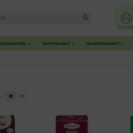
Lactos
aturkosmetik
Gartenbedarf
Haushaltsbedarf
n