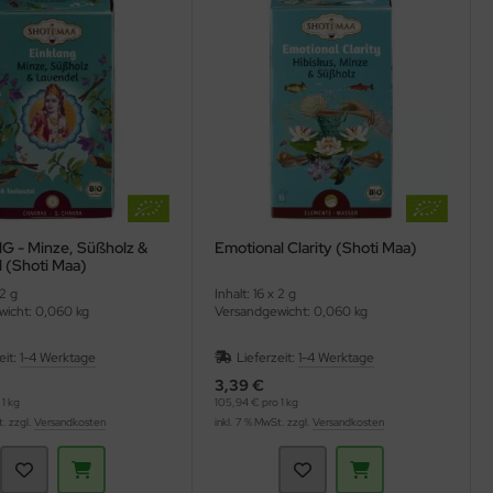
 - Minze, Süßholz &
Emotional Clarity (Shoti Maa)
 (Shoti Maa)
 2 g
Inhalt: 16 x 2 g
icht: 0,060 kg
Versandgewicht: 0,060 kg
eit:
1-4 Werktage
Lieferzeit:
1-4 Werktage
3,39 €
1 kg
105,94 € pro 1 kg
t. zzgl.
Versandkosten
inkl. 7 % MwSt. zzgl.
Versandkosten