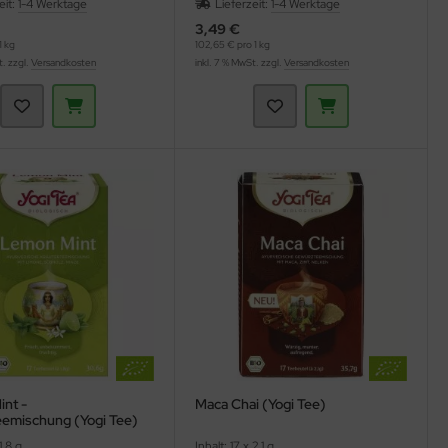
eit:
1-4 Werktage
Lieferzeit:
1-4 Werktage
3,49 €
1 kg
102,65 € pro 1 kg
t. zzgl.
Versandkosten
inkl. 7 % MwSt. zzgl.
Versandkosten
nt -
Maca Chai (Yogi Tee)
eemischung (Yogi Tee)
1,8 g
Inhalt: 17 x 2,1 g