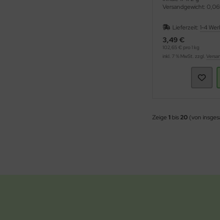
Versandgewicht: 0,06
Lieferzeit:
1-4 Wer
3,49 €
102,65 € pro 1 kg
inkl. 7 % MwSt. zzgl.
Versa
Zeige
1
bis
20
(von insge