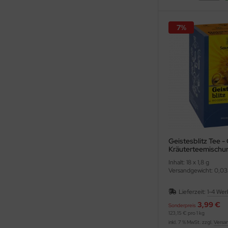
7%
Geistesblitz Tee -
Kräuterteemischu
Inhalt: 18 x 1,8 g
Versandgewicht: 0,03
Lieferzeit:
1-4 Wer
3,99 €
Sonderpreis
123,15 € pro 1 kg
inkl. 7 % MwSt. zzgl.
Versa