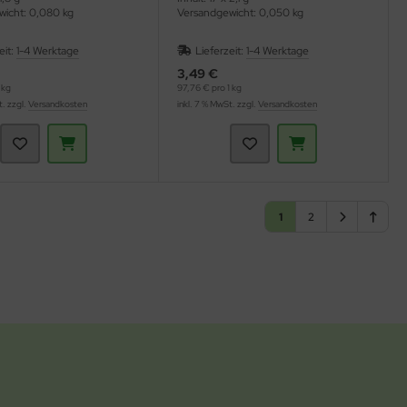
icht: 0,080 kg
Versandgewicht: 0,050 kg
eit:
1-4 Werktage
Lieferzeit:
1-4 Werktage
3,49 €
 kg
97,76 € pro 1 kg
t. zzgl.
Versandkosten
inkl. 7 % MwSt. zzgl.
Versandkosten
1
2