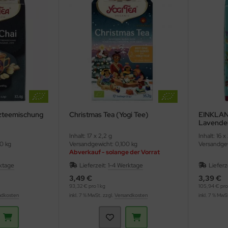
rzteemischung
Christmas Tea (Yogi Tee)
EINKLANG
Lavendel
Inhalt: 17 x 2,2 g
Inhalt: 16 x
0 kg
Versandgewicht: 0,100 kg
Versandgew
Abverkauf - solange der Vorrat
reicht
ktage
Lieferzeit:
1-4 Werktage
Lieferz
3,49 €
3,39 €
93,32 € pro 1 kg
105,94 € pro 
ndkosten
inkl. 7 % MwSt. zzgl.
Versandkosten
inkl. 7 % MwS