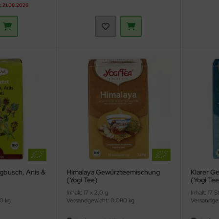
: 21.08.2026
igbusch, Anis &
Himalaya Gewürzteemischung
Klarer Ge
(Yogi Tee)
(Yogi Tee
Inhalt: 17 x 2,0 g
Inhalt: 17 S
0 kg
Versandgewicht: 0,080 kg
Versandgew