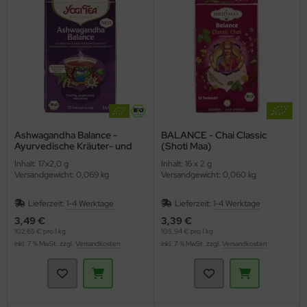
hmelz & Butterfett
unchys
hokolade
nf
rperpflege
tzmittel und Pflegemittel
sli
hokoriegel
ssen
nner
hädlingsbekämpfung
ps
ffeln
rinade
nd- & Lippenpflege
rvietten
sto
ds
ülmittel
ucen würzig
nnenschutz
mpons & Binden
Ashwagandha Balance -
BALANCE - Chai Classic
Ayurvedische Kräuter- und
(Shoti Maa)
Gewürzteemischung (YOGI
genbrauen- & Kajalstifte
inkflaschen / Brotdosen
Inhalt: 17x2,0 g
Inhalt: 16 x 2 g
TEA)
Versandgewicht: 0,069 kg
Versandgewicht: 0,060 kg
dschatten
schmittel
Lieferzeit:
1-4 Werktage
Lieferzeit:
1-4 Werktage
ppenstifte
tte, Tücher, Pads
3,49 €
3,39 €
102,65 € pro 1 kg
105,94 € pro 1 kg
inkl. 7 % MwSt. zzgl.
Versandkosten
inkl. 7 % MwSt. zzgl.
Versandkosten
ke up & Rouge
scara
gelpflege