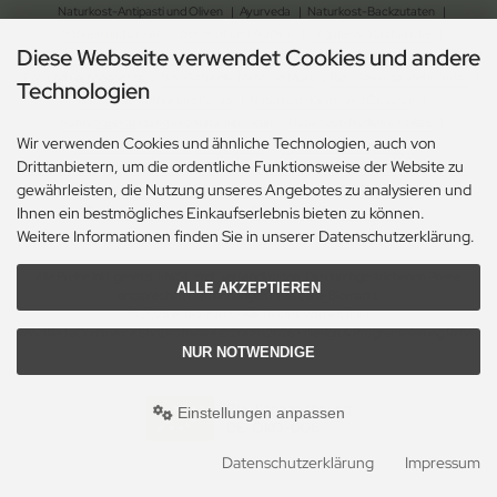
Naturkost-Antipasti und Oliven
|
Ayurveda
|
Naturkost-Backzutaten
|
Bohnen und Linsen
|
Bio-Brot und Waffeln
|
vegane Brotaufstriche
|
Diese Webseite verwendet Cookies und andere
Naturkost-Chips und Salzgebäck
|
Naturkost-Dessert
|
Bio-Essig, Dressing und Öl
|
Fix- und Fertiggerichte
|
Bio-Getreide, Mehl und Müsli
|
Bio-Gewürze und Kräuter
|
Technologien
Naturkost-Kaffee und Kakao
|
Naturkost-Keim- und Ölsaaten
|
Nahrungsergänzung und Naturheilmittel
|
Naturkost-Nudeln und Reis
|
Wir verwenden Cookies und ähnliche Technologien, auch von
Naturkost-Schokolade und Gebäck
|
Naturkost-Soja und Milch
|
Drittanbietern, um die ordentliche Funktionsweise der Website zu
Naturkost-Suppen und Sossen
| Bio-Tee
|
Naturkost-Trockenfrüchte und Nüsse
|
gewährleisten, die Nutzung unseres Angebotes zu analysieren und
Naturkost-Zucker und Süssungsmittel
|
Naturkosmetik-Drogerie
|
Ihnen ein bestmögliches Einkaufserlebnis bieten zu können.
Ökologischer Gartenbedarf
|
Ökologischer Haushaltsbedarf
Weitere Informationen finden Sie in unserer Datenschutzerklärung.
Alle Preise inkl. gesetzl. MwSt. zzgl.
Versandkosten
. Die durchgestrichenen Preise
ALLE AKZEPTIEREN
entsprechen dem bisherigen Preis bei e-Biomarkt.
© 2026 e-Biomarkt • Alle Rechte vorbehalten
modified eCommerce Shopsoftware © 2009-2026 • Design & Programmierung Rehm
NUR NOTWENDIGE
Webdesign
Bio-Kennzeichnung
Einstellungen anpassen
DE-ÖKO-006
Datenschutzerklärung
Impressum