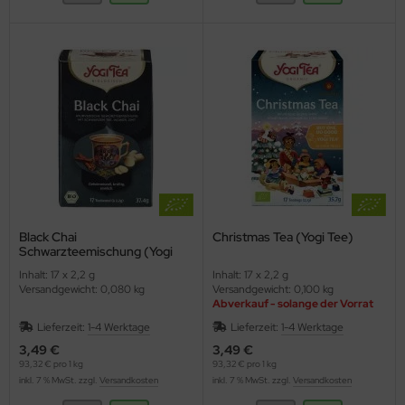
Black Chai
Christmas Tea (Yogi Tee)
Schwarzteemischung (Yogi
Tee)
Inhalt: 17 x 2,2 g
Inhalt: 17 x 2,2 g
Versandgewicht: 0,080 kg
Versandgewicht: 0,100 kg
Abverkauf - solange der Vorrat
reicht
Lieferzeit:
1-4 Werktage
Lieferzeit:
1-4 Werktage
3,49 €
3,49 €
93,32 € pro 1 kg
93,32 € pro 1 kg
inkl. 7 % MwSt. zzgl.
Versandkosten
inkl. 7 % MwSt. zzgl.
Versandkosten