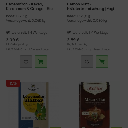
Lebensfroh - Kakao,
Lemon Mint -
Kardamom & Orange - Bio-
Kräuterteemischung (Yogi
Kräutertee (Shoti Maa)
Tee)
Inhalt: 16 x 2 g
Inhalt: 17 x 1,8 g
Versandgewicht: 0,069 kg
Versandgewicht: 0,080 kg
Lieferzeit:
1-4 Werktage
Lieferzeit:
1-4 Werktage
3,39 €
3,59 €
105,94 € pro 1 kg
117,32 € pro 1 kg
inkl. 7 % MwSt. zzgl.
Versandkosten
inkl. 7 % MwSt. zzgl.
Versandkosten
15%