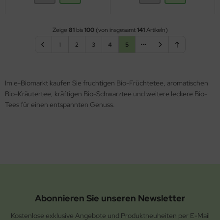
Zeige
81
bis
100
(von insgesamt
141
Artikeln)
1
2
3
4
5
Im e-Biomarkt kaufen Sie fruchtigen Bio-Früchtetee, aromatischen
Bio-Kräutertee, kräftigen Bio-Schwarztee und weitere leckere Bio-
Tees für einen entspannten Genuss.
Abonnieren Sie unseren Newsletter
Kostenlose exklusive Angebote und Produktneuheiten per E-Mail