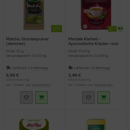
Matcha, Grünteepulver
Mentale Klarheit -
(dennree)
Ayurvedische Kräuter- und
Gewürzteemischung (YOGI
Inhalt: 30 g
Inhalt: 17x1,9 g
TEA)
Versandgewicht: 0,035 kg
Versandgewicht: 0,069 kg
Lieferzeit:
1-4 Werktage
Lieferzeit:
1-4 Werktage
6,99 €
3,49 €
233,00 € pro 1 kg
108,05 € pro 1 kg
inkl. 7 % MwSt. zzgl.
Versandkosten
inkl. 7 % MwSt. zzgl.
Versandkosten