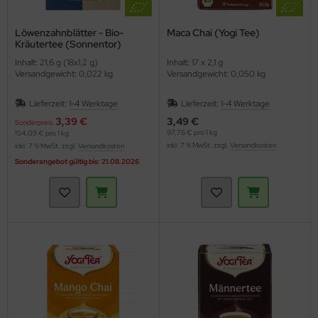
Löwenzahnblätter - Bio-
Maca Chai (Yogi Tee)
Kräutertee (Sonnentor)
Inhalt: 21,6 g (18x1,2 g)
Inhalt: 17 x 2,1 g
Versandgewicht: 0,022 kg
Versandgewicht: 0,050 kg
Lieferzeit:
1-4 Werktage
Lieferzeit:
1-4 Werktage
3,39 €
3,49 €
Sonderpreis
97,76 € pro 1 kg
154,09 € pro 1 kg
inkl. 7 % MwSt. zzgl.
Versandkosten
inkl. 7 % MwSt. zzgl.
Versandkosten
Sonderangebot gültig bis: 21.08.2026