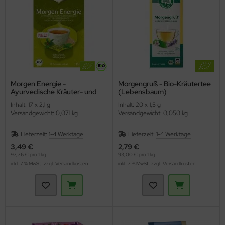
Morgen Energie -
Morgengruß - Bio-Kräutertee
Ayurvedische Kräuter- und
(Lebensbaum)
Gewürzteemischung (YOGI
Inhalt: 17 x 2,1 g
Inhalt: 20 x 1,5 g
TEA)
Versandgewicht: 0,071 kg
Versandgewicht: 0,050 kg
Lieferzeit:
1-4 Werktage
Lieferzeit:
1-4 Werktage
3,49 €
2,79 €
97,76 € pro 1 kg
93,00 € pro 1 kg
inkl. 7 % MwSt. zzgl.
Versandkosten
inkl. 7 % MwSt. zzgl.
Versandkosten