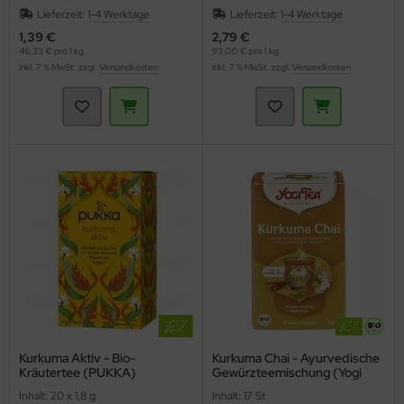
Lieferzeit:
1-4 Werktage
Lieferzeit:
1-4 Werktage
1,39 €
2,79 €
46,33 € pro 1 kg
93,00 € pro 1 kg
inkl. 7 % MwSt. zzgl.
Versandkosten
inkl. 7 % MwSt. zzgl.
Versandkosten
Kurkuma Aktiv - Bio-
Kurkuma Chai - Ayurvedische
Kräutertee (PUKKA)
Gewürzteemischung (Yogi
Tea)
Inhalt: 20 x 1,8 g
Inhalt: 17 St