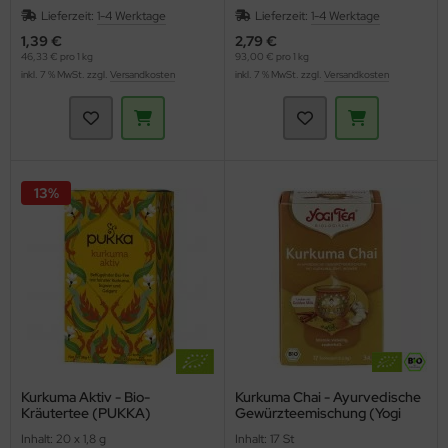
Lieferzeit:
1-4 Werktage
Lieferzeit:
1-4 Werktage
1,39 €
2,79 €
46,33 € pro 1 kg
93,00 € pro 1 kg
inkl. 7 % MwSt. zzgl.
Versandkosten
inkl. 7 % MwSt. zzgl.
Versandkosten
13%
Kurkuma Aktiv - Bio-
Kurkuma Chai - Ayurvedische
Kräutertee (PUKKA)
Gewürzteemischung (Yogi
Tea)
Inhalt: 20 x 1,8 g
Inhalt: 17 St