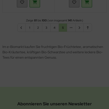
Zeige
81
bis
100
(von insgesamt
141
Artikeln)
1
2
3
4
5
Im e-Biomarkt kaufen Sie fruchtigen Bio-Früchtetee, aromatischen
Bio-Kräutertee, kräftigen Bio-Schwarztee und weitere leckere Bio-
Tees für einen entspannten Genuss.
Abonnieren Sie unseren Newsletter