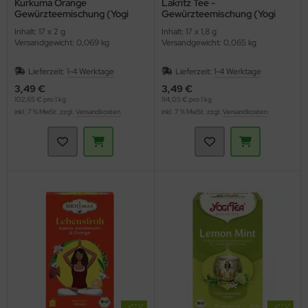
Kurkuma Orange
Lakritz Tee -
Gewürzteemischung (Yogi
Gewürzteemischung (Yogi
Tea)
Tee)
Inhalt: 17 x 2 g
Inhalt: 17 x 1,8 g
Versandgewicht: 0,069 kg
Versandgewicht: 0,065 kg
Lieferzeit:
1-4 Werktage
Lieferzeit:
1-4 Werktage
3,49 €
3,49 €
102,65 € pro 1 kg
114,05 € pro 1 kg
inkl. 7 % MwSt. zzgl.
Versandkosten
inkl. 7 % MwSt. zzgl.
Versandkosten