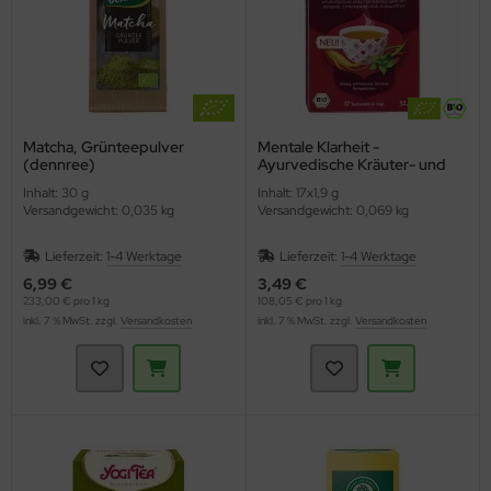
Matcha, Grünteepulver
Mentale Klarheit -
(dennree)
Ayurvedische Kräuter- und
Gewürzteemischung (YOGI
Inhalt: 30 g
Inhalt: 17x1,9 g
TEA)
Versandgewicht: 0,035 kg
Versandgewicht: 0,069 kg
Lieferzeit:
1-4 Werktage
Lieferzeit:
1-4 Werktage
6,99 €
3,49 €
233,00 € pro 1 kg
108,05 € pro 1 kg
inkl. 7 % MwSt. zzgl.
Versandkosten
inkl. 7 % MwSt. zzgl.
Versandkosten