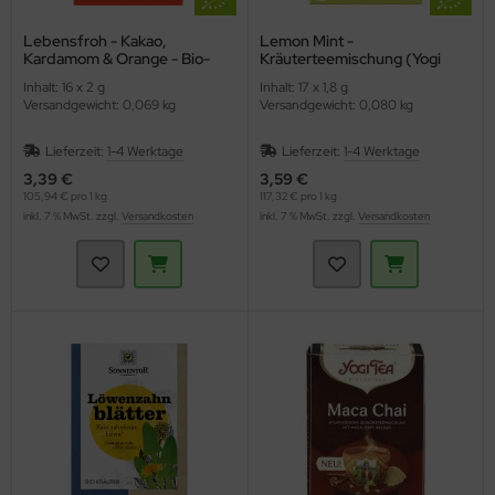
Lebensfroh - Kakao,
Lemon Mint -
Kardamom & Orange - Bio-
Kräuterteemischung (Yogi
Kräutertee (Shoti Maa)
Tee)
Inhalt: 16 x 2 g
Inhalt: 17 x 1,8 g
Versandgewicht: 0,069 kg
Versandgewicht: 0,080 kg
Lieferzeit:
1-4 Werktage
Lieferzeit:
1-4 Werktage
3,39 €
3,59 €
105,94 € pro 1 kg
117,32 € pro 1 kg
inkl. 7 % MwSt. zzgl.
Versandkosten
inkl. 7 % MwSt. zzgl.
Versandkosten