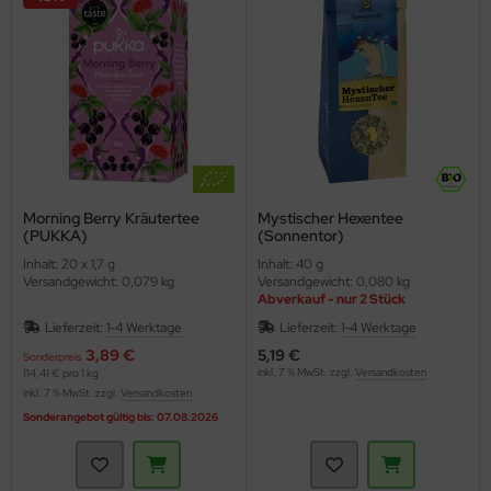
Morning Berry Kräutertee
Mystischer Hexentee
(PUKKA)
(Sonnentor)
Inhalt: 20 x 1,7 g
Inhalt: 40 g
Versandgewicht: 0,079 kg
Versandgewicht: 0,080 kg
Abverkauf - nur 2 Stück
Lieferzeit:
1-4 Werktage
Lieferzeit:
1-4 Werktage
3,89 €
5,19 €
Sonderpreis
inkl. 7 % MwSt. zzgl.
Versandkosten
114,41 € pro 1 kg
inkl. 7 % MwSt. zzgl.
Versandkosten
Sonderangebot gültig bis: 07.08.2026