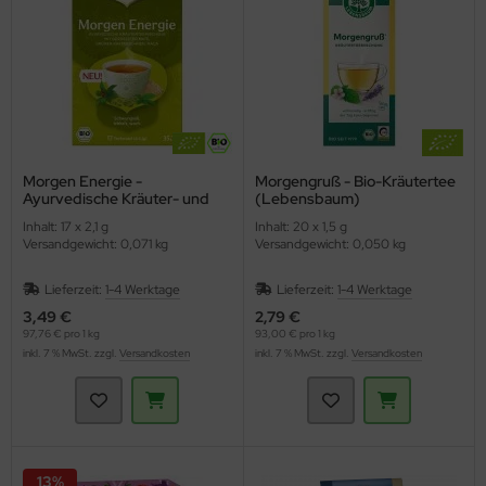
Morgen Energie -
Morgengruß - Bio-Kräutertee
Ayurvedische Kräuter- und
(Lebensbaum)
Gewürzteemischung (YOGI
Inhalt: 17 x 2,1 g
Inhalt: 20 x 1,5 g
TEA)
Versandgewicht: 0,071 kg
Versandgewicht: 0,050 kg
Lieferzeit:
1-4 Werktage
Lieferzeit:
1-4 Werktage
3,49 €
2,79 €
97,76 € pro 1 kg
93,00 € pro 1 kg
inkl. 7 % MwSt. zzgl.
Versandkosten
inkl. 7 % MwSt. zzgl.
Versandkosten
13%