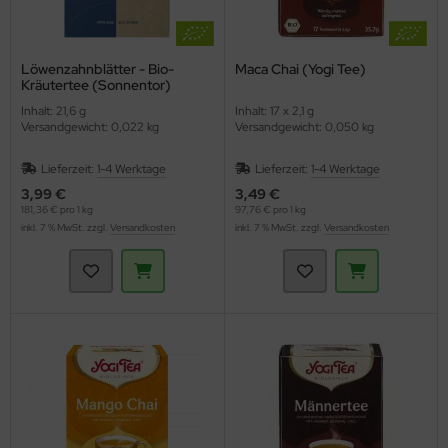
Löwenzahnblätter - Bio-
Maca Chai (Yogi Tee)
Kräutertee (Sonnentor)
Inhalt: 21,6 g
Inhalt: 17 x 2,1 g
Versandgewicht: 0,022 kg
Versandgewicht: 0,050 kg
Lieferzeit:
1-4 Werktage
Lieferzeit:
1-4 Werktage
3,99 €
3,49 €
181,36 € pro 1 kg
97,76 € pro 1 kg
inkl. 7 % MwSt. zzgl.
Versandkosten
inkl. 7 % MwSt. zzgl.
Versandkosten