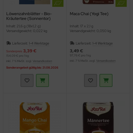
Löwenzahnblätter - Bio-
Maca Chai (Yogi Tee)
Kräutertee (Sonnentor)
Inhalt: 21,6 g (18x1,2 g)
Inhalt: 17 x 2,1 g
Versandgewicht: 0,022 kg
Versandgewicht: 0,050 kg
Lieferzeit:
1-4 Werktage
Lieferzeit:
1-4 Werktage
3,39 €
3,49 €
Sonderpreis
97,76 € pro 1 kg
154,09 € pro 1 kg
inkl. 7 % MwSt. zzgl.
Versandkosten
inkl. 7 % MwSt. zzgl.
Versandkosten
Sonderangebot gültig bis: 21.08.2026