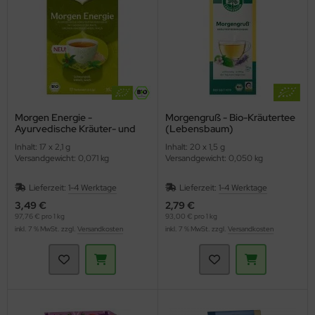
Morgen Energie -
Morgengruß - Bio-Kräutertee
Ayurvedische Kräuter- und
(Lebensbaum)
Gewürzteemischung (YOGI
Inhalt: 17 x 2,1 g
Inhalt: 20 x 1,5 g
TEA)
Versandgewicht: 0,071 kg
Versandgewicht: 0,050 kg
Lieferzeit:
1-4 Werktage
Lieferzeit:
1-4 Werktage
3,49 €
2,79 €
97,76 € pro 1 kg
93,00 € pro 1 kg
inkl. 7 % MwSt. zzgl.
Versandkosten
inkl. 7 % MwSt. zzgl.
Versandkosten