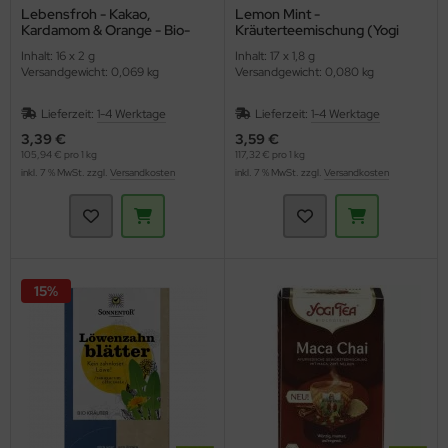
Lebensfroh - Kakao,
Lemon Mint -
Kardamom & Orange - Bio-
Kräuterteemischung (Yogi
Kräutertee (Shoti Maa)
Tee)
Inhalt: 16 x 2 g
Inhalt: 17 x 1,8 g
Versandgewicht: 0,069 kg
Versandgewicht: 0,080 kg
Lieferzeit:
1-4 Werktage
Lieferzeit:
1-4 Werktage
3,39 €
3,59 €
105,94 € pro 1 kg
117,32 € pro 1 kg
inkl. 7 % MwSt. zzgl.
Versandkosten
inkl. 7 % MwSt. zzgl.
Versandkosten
15%