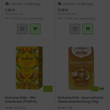
Lieferzeit:
1-4 Werktage
Lieferzeit:
1-4 Werktage
1,39 €
2,79 €
46,33 € pro 1 kg
93,00 € pro 1 kg
inkl. 7 % MwSt. zzgl.
Versandkosten
inkl. 7 % MwSt. zzgl.
Versandkosten
Kurkuma Aktiv - Bio-
Kurkuma Chai - Ayurvedische
Kräutertee (PUKKA)
Gewürzteemischung (Yogi
Tea)
Inhalt: 20 x 1,8 g
Inhalt: 17 St