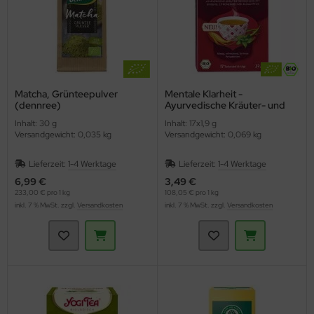
Matcha, Grünteepulver
Mentale Klarheit -
(dennree)
Ayurvedische Kräuter- und
Gewürzteemischung (YOGI
Inhalt: 30 g
Inhalt: 17x1,9 g
TEA)
Versandgewicht: 0,035 kg
Versandgewicht: 0,069 kg
Lieferzeit:
1-4 Werktage
Lieferzeit:
1-4 Werktage
6,99 €
3,49 €
233,00 € pro 1 kg
108,05 € pro 1 kg
inkl. 7 % MwSt. zzgl.
Versandkosten
inkl. 7 % MwSt. zzgl.
Versandkosten