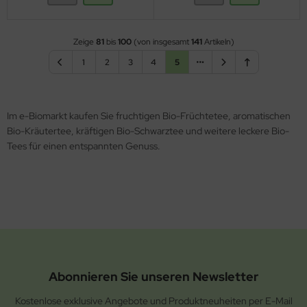
Zeige
81
bis
100
(von insgesamt
141
Artikeln)
1
2
3
4
5
Im e-Biomarkt kaufen Sie fruchtigen Bio-Früchtetee, aromatischen
Bio-Kräutertee, kräftigen Bio-Schwarztee und weitere leckere Bio-
Tees für einen entspannten Genuss.
Abonnieren Sie unseren Newsletter
Kostenlose exklusive Angebote und Produktneuheiten per E-Mail