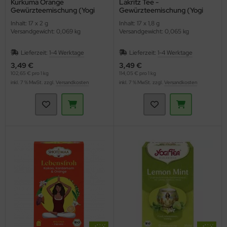
Kurkuma Orange
Lakritz Tee -
Gewürzteemischung (Yogi
Gewürzteemischung (Yogi
Tea)
Tee)
Inhalt: 17 x 2 g
Inhalt: 17 x 1,8 g
Versandgewicht: 0,069 kg
Versandgewicht: 0,065 kg
Lieferzeit:
1-4 Werktage
Lieferzeit:
1-4 Werktage
3,49 €
3,49 €
102,65 € pro 1 kg
114,05 € pro 1 kg
inkl. 7 % MwSt. zzgl.
Versandkosten
inkl. 7 % MwSt. zzgl.
Versandkosten