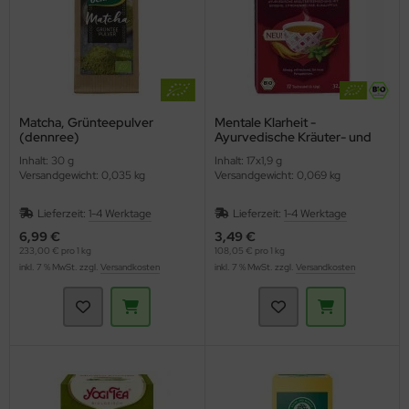
Matcha, Grünteepulver
Mentale Klarheit -
(dennree)
Ayurvedische Kräuter- und
Gewürzteemischung (YOGI
Inhalt: 30 g
Inhalt: 17x1,9 g
TEA)
Versandgewicht: 0,035 kg
Versandgewicht: 0,069 kg
Lieferzeit:
1-4 Werktage
Lieferzeit:
1-4 Werktage
6,99 €
3,49 €
233,00 € pro 1 kg
108,05 € pro 1 kg
inkl. 7 % MwSt. zzgl.
Versandkosten
inkl. 7 % MwSt. zzgl.
Versandkosten