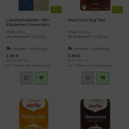
Löwenzahnblätter - Bio-
Maca Chai (Yogi Tee)
Kräutertee (Sonnentor)
Inhalt: 21,6 g
Inhalt: 17 x 2,1 g
Versandgewicht: 0,022 kg
Versandgewicht: 0,050 kg
Lieferzeit:
1-4 Werktage
Lieferzeit:
1-4 Werktage
3,99 €
3,49 €
181,36 € pro 1 kg
97,76 € pro 1 kg
inkl. 7 % MwSt. zzgl.
Versandkosten
inkl. 7 % MwSt. zzgl.
Versandkosten