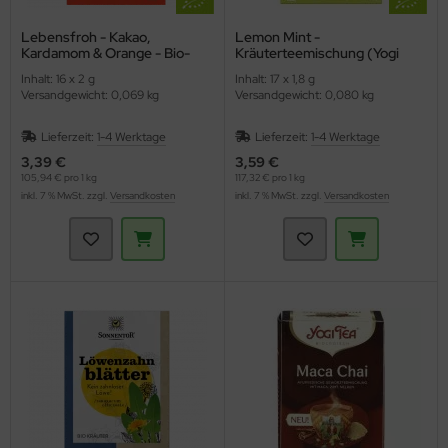
Lebensfroh - Kakao,
Lemon Mint -
Kardamom & Orange - Bio-
Kräuterteemischung (Yogi
Kräutertee (Shoti Maa)
Tee)
Inhalt: 16 x 2 g
Inhalt: 17 x 1,8 g
Versandgewicht: 0,069 kg
Versandgewicht: 0,080 kg
Lieferzeit:
1-4 Werktage
Lieferzeit:
1-4 Werktage
3,39 €
3,59 €
105,94 € pro 1 kg
117,32 € pro 1 kg
inkl. 7 % MwSt. zzgl.
Versandkosten
inkl. 7 % MwSt. zzgl.
Versandkosten