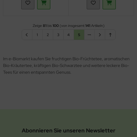
Zeige
81
bis
100
(von insgesamt
141
Artikeln)
1
2
3
4
5
Im e-Biomarkt kaufen Sie fruchtigen Bio-Früchtetee, aromatischen
Bio-Kräutertee, kräftigen Bio-Schwarztee und weitere leckere Bio-
Tees für einen entspannten Genuss.
Abonnieren Sie unseren Newsletter