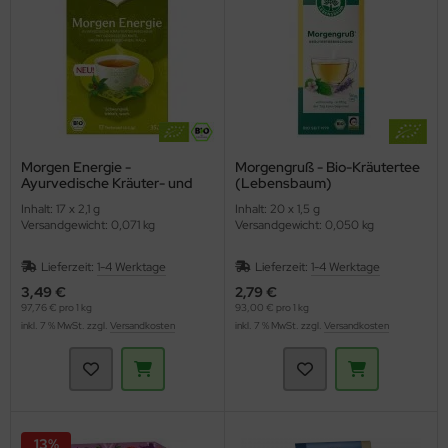
Morgen Energie -
Morgengruß - Bio-Kräutertee
Ayurvedische Kräuter- und
(Lebensbaum)
Gewürzteemischung (YOGI
Inhalt: 17 x 2,1 g
Inhalt: 20 x 1,5 g
TEA)
Versandgewicht: 0,071 kg
Versandgewicht: 0,050 kg
Lieferzeit:
1-4 Werktage
Lieferzeit:
1-4 Werktage
3,49 €
2,79 €
97,76 € pro 1 kg
93,00 € pro 1 kg
inkl. 7 % MwSt. zzgl.
Versandkosten
inkl. 7 % MwSt. zzgl.
Versandkosten
13%