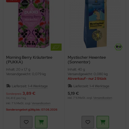
Morning Berry Kräutertee
Mystischer Hexentee
(PUKKA)
(Sonnentor)
Inhalt: 20 x 1,7 g
Inhalt: 40 g
Versandgewicht: 0,079 kg
Versandgewicht: 0,080 kg
Abverkauf - nur 2 Stück
Lieferzeit:
1-4 Werktage
Lieferzeit:
1-4 Werktage
3,89 €
5,19 €
Sonderpreis
inkl. 7 % MwSt. zzgl.
Versandkosten
114,41 € pro 1 kg
inkl. 7 % MwSt. zzgl.
Versandkosten
Sonderangebot gültig bis: 07.08.2026