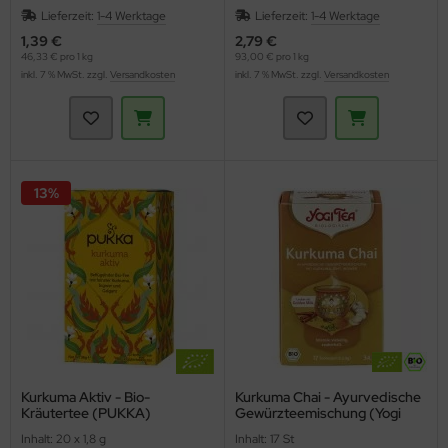
Lieferzeit:
1-4 Werktage
Lieferzeit:
1-4 Werktage
1,39 €
2,79 €
46,33 € pro 1 kg
93,00 € pro 1 kg
inkl. 7 % MwSt. zzgl.
Versandkosten
inkl. 7 % MwSt. zzgl.
Versandkosten
13%
Kurkuma Aktiv - Bio-
Kurkuma Chai - Ayurvedische
Kräutertee (PUKKA)
Gewürzteemischung (Yogi
Tea)
Inhalt: 20 x 1,8 g
Inhalt: 17 St