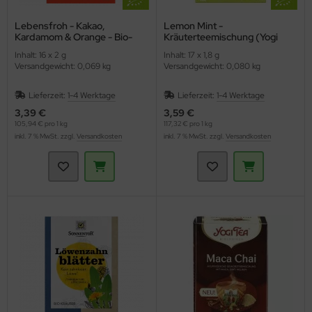
Lebensfroh - Kakao,
Lemon Mint -
Kardamom & Orange - Bio-
Kräuterteemischung (Yogi
Kräutertee (Shoti Maa)
Tee)
Inhalt: 16 x 2 g
Inhalt: 17 x 1,8 g
Versandgewicht: 0,069 kg
Versandgewicht: 0,080 kg
Lieferzeit:
1-4 Werktage
Lieferzeit:
1-4 Werktage
3,39 €
3,59 €
105,94 € pro 1 kg
117,32 € pro 1 kg
inkl. 7 % MwSt. zzgl.
Versandkosten
inkl. 7 % MwSt. zzgl.
Versandkosten