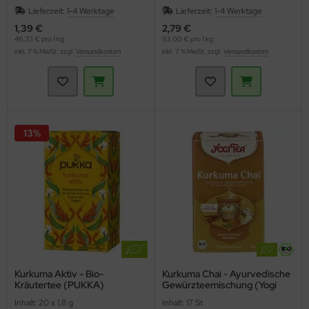
Lieferzeit:
1-4 Werktage
Lieferzeit:
1-4 Werktage
1,39 €
2,79 €
46,33 € pro 1 kg
93,00 € pro 1 kg
inkl. 7 % MwSt. zzgl.
Versandkosten
inkl. 7 % MwSt. zzgl.
Versandkosten
13%
Kurkuma Aktiv - Bio-
Kurkuma Chai - Ayurvedische
Kräutertee (PUKKA)
Gewürzteemischung (Yogi
Tea)
Inhalt: 20 x 1,8 g
Inhalt: 17 St