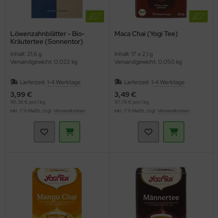
Löwenzahnblätter - Bio-
Maca Chai (Yogi Tee)
Kräutertee (Sonnentor)
Inhalt: 21,6 g
Inhalt: 17 x 2,1 g
Versandgewicht: 0,022 kg
Versandgewicht: 0,050 kg
Lieferzeit:
1-4 Werktage
Lieferzeit:
1-4 Werktage
3,99 €
3,49 €
181,36 € pro 1 kg
97,76 € pro 1 kg
inkl. 7 % MwSt. zzgl.
Versandkosten
inkl. 7 % MwSt. zzgl.
Versandkosten