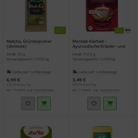
Matcha, Grünteepulver
Mentale Klarheit -
(dennree)
Ayurvedische Kräuter- und
Gewürzteemischung (YOGI
Inhalt: 30 g
Inhalt: 17x1,9 g
TEA)
Versandgewicht: 0,035 kg
Versandgewicht: 0,069 kg
Lieferzeit:
1-4 Werktage
Lieferzeit:
1-4 Werktage
6,99 €
3,49 €
233,00 € pro 1 kg
108,05 € pro 1 kg
inkl. 7 % MwSt. zzgl.
Versandkosten
inkl. 7 % MwSt. zzgl.
Versandkosten