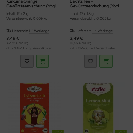
Kurkuma Orange
Lakritz Tee -
Gewürzteemischung (Yogi
Gewürzteemischung (Yogi
Tea)
Tee)
Inhalt: 17 x 2 g
Inhalt: 17 x 1,8 g
Versandgewicht: 0,069 kg
Versandgewicht: 0,065 kg
Lieferzeit:
1-4 Werktage
Lieferzeit:
1-4 Werktage
3,49 €
3,49 €
102,65 € pro 1 kg
114,05 € pro 1 kg
inkl. 7 % MwSt. zzgl.
Versandkosten
inkl. 7 % MwSt. zzgl.
Versandkosten