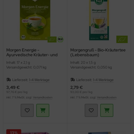
Morgen Energie -
Morgengruß - Bio-Kräutertee
Ayurvedische Kräuter- und
(Lebensbaum)
Gewürzteemischung (YOGI
Inhalt: 17 x 2,1 g
Inhalt: 20 x 1,5 g
TEA)
Versandgewicht: 0,071 kg
Versandgewicht: 0,050 kg
Lieferzeit:
1-4 Werktage
Lieferzeit:
1-4 Werktage
3,49 €
2,79 €
97,76 € pro 1 kg
93,00 € pro 1 kg
inkl. 7 % MwSt. zzgl.
Versandkosten
inkl. 7 % MwSt. zzgl.
Versandkosten
13%