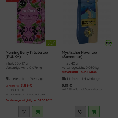
Morning Berry Kräutertee
Mystischer Hexentee
(PUKKA)
(Sonnentor)
Inhalt: 20 x 1,7 g
Inhalt: 40 g
Versandgewicht: 0,079 kg
Versandgewicht: 0,080 kg
Abverkauf - nur 2 Stück
Lieferzeit:
1-4 Werktage
Lieferzeit:
1-4 Werktage
3,89 €
5,19 €
Sonderpreis
inkl. 7 % MwSt. zzgl.
Versandkosten
114,41 € pro 1 kg
inkl. 7 % MwSt. zzgl.
Versandkosten
Sonderangebot gültig bis: 07.08.2026