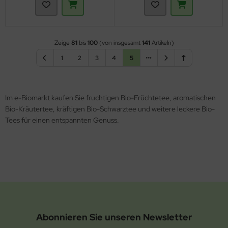
Zeige
81
bis
100
(von insgesamt
141
Artikeln)
1
2
3
4
5
Im e-Biomarkt kaufen Sie fruchtigen Bio-Früchtetee, aromatischen
Bio-Kräutertee, kräftigen Bio-Schwarztee und weitere leckere Bio-
Tees für einen entspannten Genuss.
Abonnieren Sie unseren Newsletter