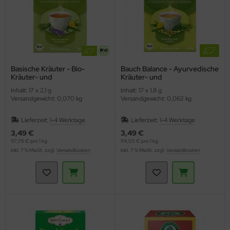
Basische Kräuter - Bio-
Bauch Balance - Ayurvedische
Kräuter- und
Kräuter- und
Gewürzteemischung (Yogi
Gewürzteemischung (YOGI
Inhalt: 17 x 2,1 g
Inhalt: 17 x 1,8 g
Tea)
TEA)
Versandgewicht: 0,070 kg
Versandgewicht: 0,062 kg
Lieferzeit:
1-4 Werktage
Lieferzeit:
1-4 Werktage
3,49 €
3,49 €
97,76 € pro 1 kg
114,05 € pro 1 kg
inkl. 7 % MwSt. zzgl.
Versandkosten
inkl. 7 % MwSt. zzgl.
Versandkosten