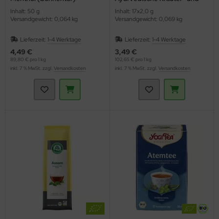
Gewürzteemischung (YOGI
Inhalt: 50 g
Inhalt: 17x2,0 g
TEA)
Versandgewicht: 0,064 kg
Versandgewicht: 0,069 kg
Lieferzeit:
1-4 Werktage
Lieferzeit:
1-4 Werktage
4,49 €
3,49 €
89,80 € pro 1 kg
102,65 € pro 1 kg
inkl. 7 % MwSt. zzgl.
Versandkosten
inkl. 7 % MwSt. zzgl.
Versandkosten