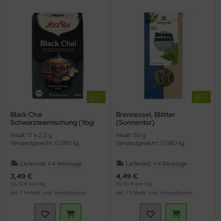
Black Chai
Brennessel, Blätter
Schwarzteemischung (Yogi
(Sonnentor)
Tee)
Inhalt: 17 x 2,2 g
Inhalt: 50 g
Versandgewicht: 0,080 kg
Versandgewicht: 0,060 kg
Lieferzeit:
1-4 Werktage
Lieferzeit:
1-4 Werktage
3,49 €
4,49 €
93,32 € pro 1 kg
89,80 € pro 1 kg
inkl. 7 % MwSt. zzgl.
Versandkosten
inkl. 7 % MwSt. zzgl.
Versandkosten