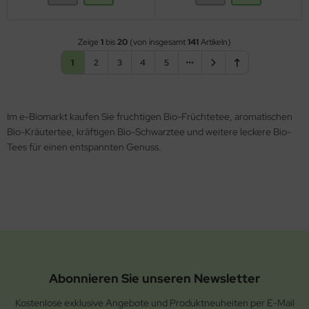
Zeige
1
bis
20
(von insgesamt
141
Artikeln)
1
2
3
4
5
Im e-Biomarkt kaufen Sie fruchtigen Bio-Früchtetee, aromatischen
Bio-Kräutertee, kräftigen Bio-Schwarztee und weitere leckere Bio-
Tees für einen entspannten Genuss.
Abonnieren Sie unseren Newsletter
Kostenlose exklusive Angebote und Produktneuheiten per E-Mail