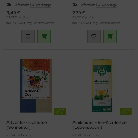
Lieferzeit:
1-4 Werktage
Lieferzeit:
1-4 Werktage
3,49 €
2,79 €
113,31 € pro 1 kg
93,00 € pro 1 kg
inkl. 7 % MwSt. zzgl.
Versandkosten
inkl. 7 % MwSt. zzgl.
Versandkosten
Advents-Früchtetee
Almkräuter - Bio-Kräutertee
(Sonnentor)
(Lebensbaum)
Inhalt: 20 x 2 g
Inhalt: 20 x 1,5 g