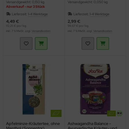
Versandgewicht: 0,150 kg
Versandgewicht: 0,050 kg
Abverkauf - nur 3 Stück
Lieferzeit:
1-4 Werktage
Lieferzeit:
1-4 Werktage
4,49 €
2,99 €
112,25 € pro 1 kg
99,67 € pro 1 kg
inkl. 7 % MwSt. zzgl.
Versandkosten
inkl. 7 % MwSt. zzgl.
Versandkosten
Apfelminze-Kräutertee, ohne
Ashwagandha Balance -
Menthol (Sonnentor)
Ayurvedische Kräuter- und