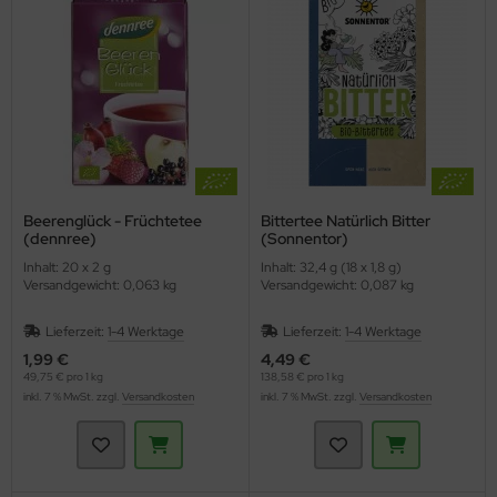
Beerenglück - Früchtetee
Bittertee Natürlich Bitter
(dennree)
(Sonnentor)
Inhalt: 20 x 2 g
Inhalt: 32,4 g (18 x 1,8 g)
Versandgewicht: 0,063 kg
Versandgewicht: 0,087 kg
Lieferzeit:
1-4 Werktage
Lieferzeit:
1-4 Werktage
1,99 €
4,49 €
49,75 € pro 1 kg
138,58 € pro 1 kg
inkl. 7 % MwSt. zzgl.
Versandkosten
inkl. 7 % MwSt. zzgl.
Versandkosten