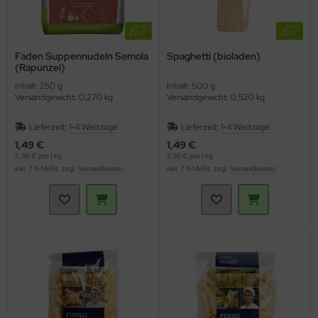
Faden Suppennudeln Semola
Spaghetti (bioladen)
(Rapunzel)
Inhalt: 250 g
Inhalt: 500 g
Versandgewicht: 0,270 kg
Versandgewicht: 0,520 kg
Lieferzeit:
1-4 Werktage
Lieferzeit:
1-4 Werktage
1,49 €
1,49 €
5,96 € pro 1 kg
2,98 € pro 1 kg
inkl. 7 % MwSt. zzgl.
Versandkosten
inkl. 7 % MwSt. zzgl.
Versandkosten