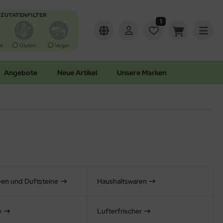
ZUTATENFILTER
1
e
Gluten
Vegan
Angebote
Neue Artikel
Unsere Marken
en und Duftsteine
Haushaltswaren
e
Lufterfrischer