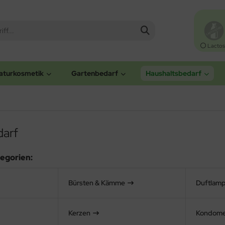
Lactos
aturkosmetik
Gartenbedarf
Haushaltsbedarf
darf
egorien:
Bürsten & Kämme
Duftlamp
Kerzen
Kondom