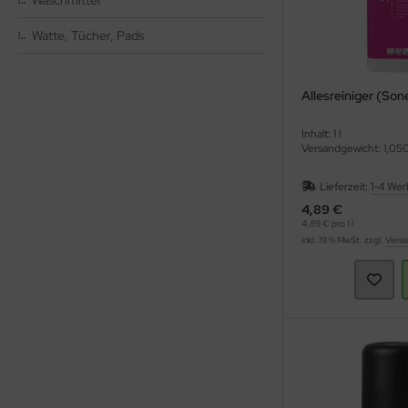
Waschmittel
Watte, Tücher, Pads
ppen und Sossen
e
Allesreiniger (Son
ockenfrüchte/Nüsse
Inhalt: 1 l
Versandgewicht: 1,05
cker & Süßungsmittel
Lieferzeit:
1-4 Wer
utenfrei
4,89 €
4,89 € pro 1 l
inkl. 19 % MwSt. zzgl.
Versa