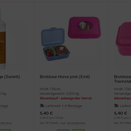
e (Sonett)
Brotdose Horse pink (Emil)
Brotdose 
Trennsta
Inhalt: 1 Stück
Inhalt: 1 St
0 kg
Versandgewicht: 0,100 kg
Versandgew
Abverkauf - solange der Vorrat
Abverkauf
reicht
reicht
ktage
Lieferzeit:
1-4 Werktage
Lieferz
5,40 €
5,40 €
5,40 € pro 1 Stück
5,40 € pro 1 
ndkosten
inkl. 19 % MwSt. zzgl.
Versandkosten
inkl. 19 % Mw