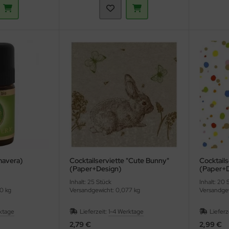
imavera)
Cocktailserviette "Cute Bunny"
Cocktails
(Paper+Design)
(Paper+D
Inhalt: 25 Stück
Inhalt: 20 
0 kg
Versandgewicht: 0,077 kg
Versandgew
ktage
Lieferzeit:
1-4 Werktage
Lieferz
2,79 €
2,99 €