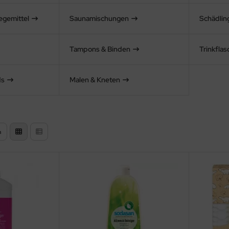
egemittel
Saunamischungen
Schädli
Tampons & Binden
Trinkfla
ds
Malen & Kneten
n