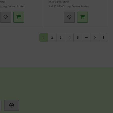
Stück
0,15 € pro 1 Stück
St. zzgl.
Versandkosten
inkl. 19 % MwSt. zzgl.
Versandkosten
1
2
3
4
5