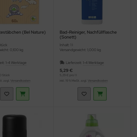
estäbchen (Bel Nature)
Bad-Reiniger, Nachfüllflasche
(Sonett)
Stück
Inhalt: 1 l
icht: 0,100 kg
Versandgewicht: 1,000 kg
eit:
1-4 Werktage
Lieferzeit:
1-4 Werktage
5,29 €
0 Stück
5,29 € pro 1 l
St. zzgl.
Versandkosten
inkl. 19 % MwSt. zzgl.
Versandkosten