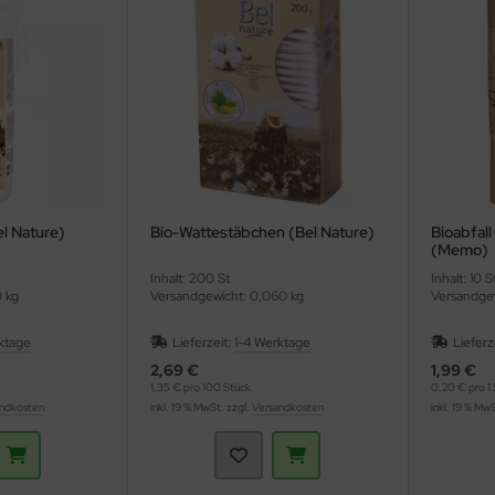
l Nature)
Bio-Wattestäbchen (Bel Nature)
Bioabfal
(Memo)
Inhalt: 200 St
Inhalt: 10 
0 kg
Versandgewicht: 0,060 kg
Versandgew
ktage
Lieferzeit:
1-4 Werktage
Lieferz
2,69 €
1,99 €
1,35 € pro 100 Stück
0,20 € pro 1 
ndkosten
inkl. 19 % MwSt. zzgl.
Versandkosten
inkl. 19 % Mw