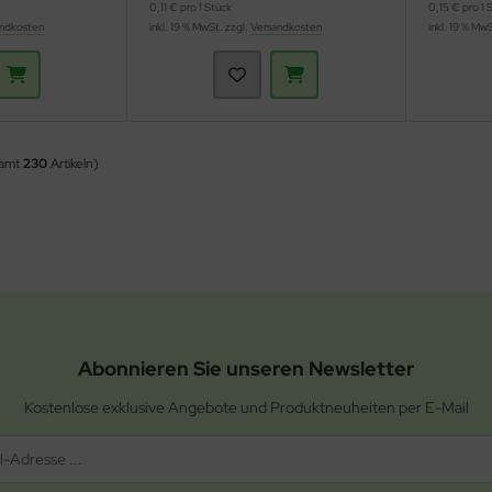
0,11 € pro 1 Stück
0,15 € pro 1 
ndkosten
inkl. 19 % MwSt. zzgl.
Versandkosten
inkl. 19 % Mw
samt
230
Artikeln)
Abonnieren Sie unseren Newsletter
Kostenlose exklusive Angebote und Produktneuheiten per E-Mail