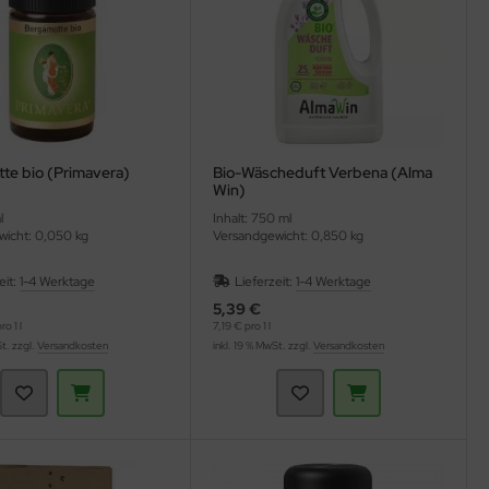
te bio (Primavera)
Bio-Wäscheduft Verbena (Alma
Win)
l
Inhalt: 750 ml
icht: 0,050 kg
Versandgewicht: 0,850 kg
eit:
1-4 Werktage
Lieferzeit:
1-4 Werktage
5,39 €
o 1 l
7,19 € pro 1 l
St. zzgl.
Versandkosten
inkl. 19 % MwSt. zzgl.
Versandkosten