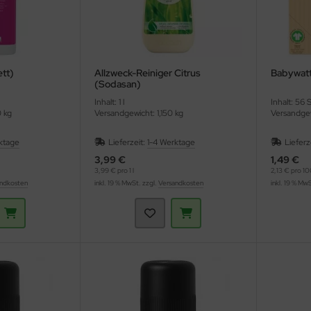
ett)
Allzweck-Reiniger Citrus
Babywatt
(Sodasan)
Inhalt: 1 l
Inhalt: 56 
0 kg
Versandgewicht: 1,150 kg
Versandgew
ktage
Lieferzeit:
1-4 Werktage
Lieferz
3,99 €
1,49 €
3,99 € pro 1 l
2,13 € pro 10
ndkosten
inkl. 19 % MwSt. zzgl.
Versandkosten
inkl. 19 % Mw