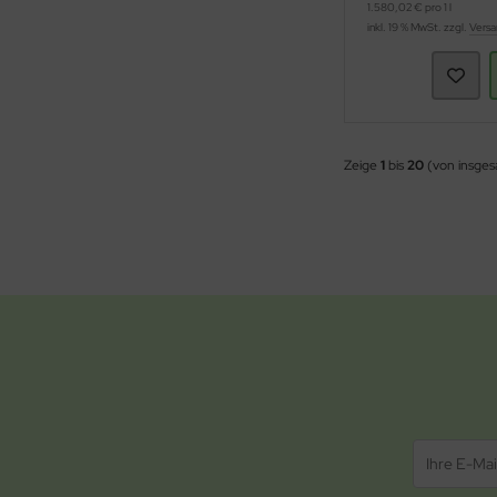
1.580,02 € pro 1 l
inkl. 19 % MwSt. zzgl.
Versa
Zeige
1
bis
20
(von insge