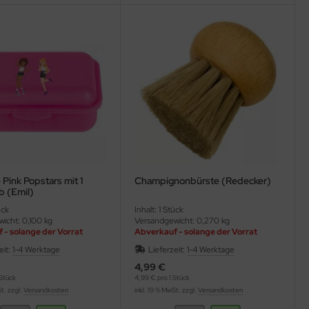
Pink Popstars mit 1
Champignonbürste (Redecker)
b (Emil)
ück
Inhalt: 1 Stück
icht: 0,100 kg
Versandgewicht: 0,270 kg
 - solange der Vorrat
Abverkauf - solange der Vorrat
reicht
eit:
1-4 Werktage
Lieferzeit:
1-4 Werktage
4,99 €
Stück
4,99 € pro 1 Stück
St. zzgl.
Versandkosten
inkl. 19 % MwSt. zzgl.
Versandkosten