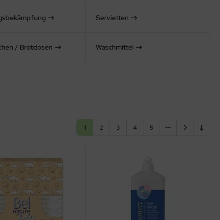
ngsbekämpfung
Servietten
schen / Brotdosen
Waschmittel
1
2
3
4
5