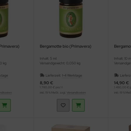
Primavera)
Bergamotte bio (Primavera)
Bergamot
Inhalt: 5 ml
Inhalt: 10 m
0 kg
Versandgewicht: 0,050 kg
Versandgew
ktage
Lieferzeit:
1-4 Werktage
Lieferz
8,90 €
14,90 €
1.780,00 € pro 1 l
1.490,00 € pr
ndkosten
inkl. 19 % MwSt. zzgl.
Versandkosten
inkl. 19 % Mw