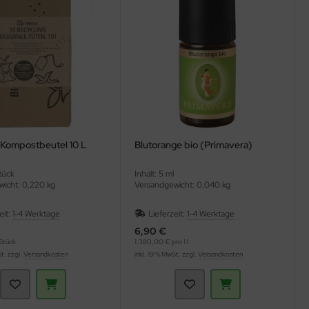
l Kompostbeutel 10 L
Blutorange bio (Primavera)
Stück
Inhalt: 5 ml
icht: 0,220 kg
Versandgewicht: 0,040 kg
eit:
1-4 Werktage
Lieferzeit:
1-4 Werktage
6,90 €
Stück
1.380,00 € pro 1 l
St. zzgl.
Versandkosten
inkl. 19 % MwSt. zzgl.
Versandkosten