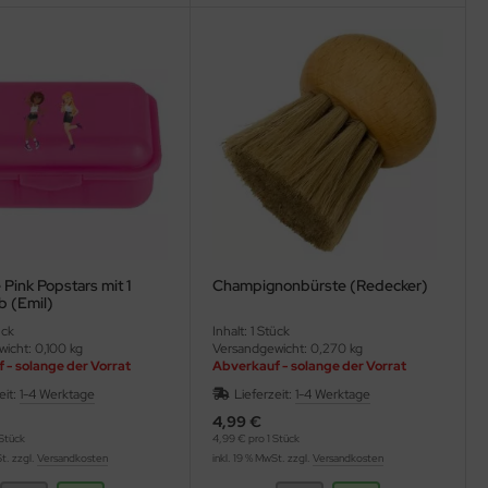
Pink Popstars mit 1
Champignonbürste (Redecker)
b (Emil)
ück
Inhalt: 1 Stück
icht: 0,100 kg
Versandgewicht: 0,270 kg
 - solange der Vorrat
Abverkauf - solange der Vorrat
reicht
eit:
1-4 Werktage
Lieferzeit:
1-4 Werktage
4,99 €
Stück
4,99 € pro 1 Stück
St. zzgl.
Versandkosten
inkl. 19 % MwSt. zzgl.
Versandkosten