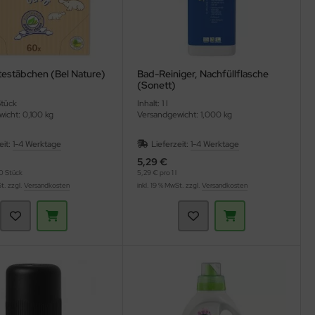
estäbchen (Bel Nature)
Bad-Reiniger, Nachfüllflasche
(Sonett)
Stück
Inhalt: 1 l
icht: 0,100 kg
Versandgewicht: 1,000 kg
eit:
1-4 Werktage
Lieferzeit:
1-4 Werktage
5,29 €
0 Stück
5,29 € pro 1 l
St. zzgl.
Versandkosten
inkl. 19 % MwSt. zzgl.
Versandkosten