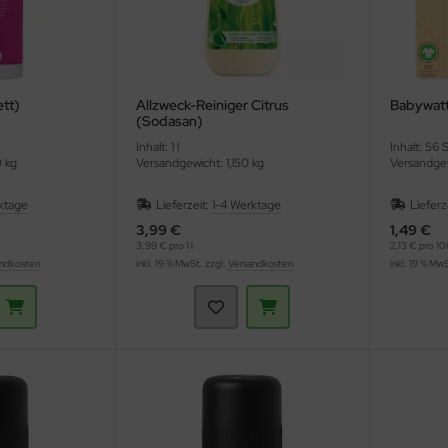
ett)
Allzweck-Reiniger Citrus
Babywatt
(Sodasan)
Inhalt: 1 l
Inhalt: 56 
0 kg
Versandgewicht: 1,150 kg
Versandgew
ktage
Lieferzeit:
1-4 Werktage
Lieferz
3,99 €
1,49 €
3,99 € pro 1 l
2,13 € pro 10
ndkosten
inkl. 19 % MwSt. zzgl.
Versandkosten
inkl. 19 % Mw