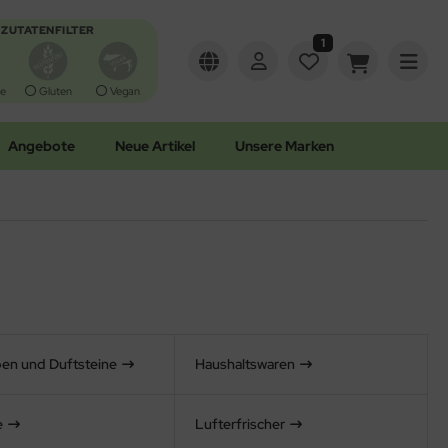
ZUTATENFILTER
1
e
Gluten
Vegan
Angebote
Neue Artikel
Unsere Marken
en und Duftsteine
Haushaltswaren
e
Lufterfrischer