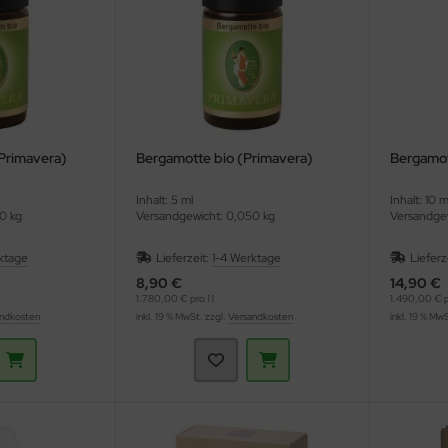
Primavera)
Bergamotte bio (Primavera)
Bergamot
Inhalt: 5 ml
Inhalt: 10 m
0 kg
Versandgewicht: 0,050 kg
Versandgew
ktage
Lieferzeit:
1-4 Werktage
Lieferz
8,90 €
14,90 €
1.780,00 € pro 1 l
1.490,00 € pr
ndkosten
inkl. 19 % MwSt. zzgl.
Versandkosten
inkl. 19 % Mw