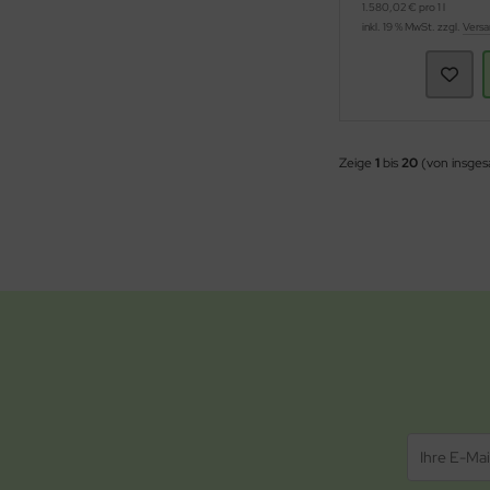
1.580,02 € pro 1 l
inkl. 19 % MwSt. zzgl.
Versa
Zeige
1
bis
20
(von insge