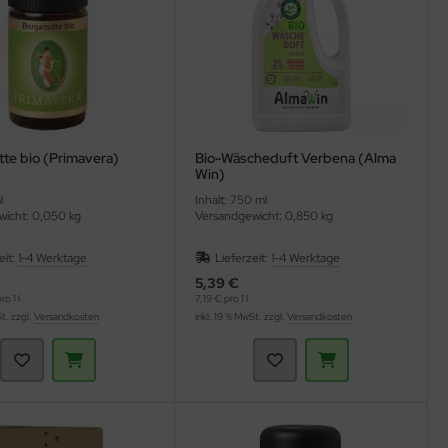
te bio (Primavera)
Bio-Wäscheduft Verbena (Alma
Win)
l
Inhalt: 750 ml
icht: 0,050 kg
Versandgewicht: 0,850 kg
eit:
1-4 Werktage
Lieferzeit:
1-4 Werktage
5,39 €
o 1 l
7,19 € pro 1 l
St. zzgl.
Versandkosten
inkl. 19 % MwSt. zzgl.
Versandkosten