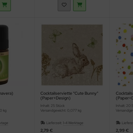
imavera)
Cocktailserviette "Cute Bunny"
Cocktails
(Paper+Design)
(Paper+D
Inhalt: 25 Stück
Inhalt: 20 
0 kg
Versandgewicht: 0,077 kg
Versandgew
ktage
Lieferzeit:
1-4 Werktage
Lieferz
2,79 €
2,99 €