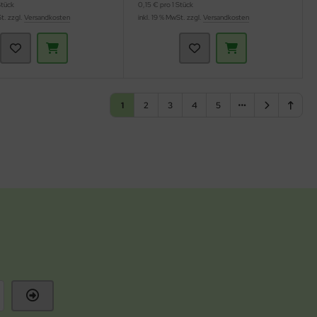
Stück
0,15 € pro 1 Stück
St. zzgl.
Versandkosten
inkl. 19 % MwSt. zzgl.
Versandkosten
1
2
3
4
5