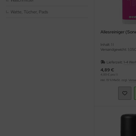
Waschmittel
Watte, Tücher, Pads
ppen und Sossen
e
Allesreiniger (Son
ockenfrüchte/Nüsse
Inhalt: 1 l
Versandgewicht: 1,05
cker & Süßungsmittel
Lieferzeit:
1-4 Wer
utenfrei
4,89 €
4,89 € pro 1 l
inkl. 19 % MwSt. zzgl.
Versa