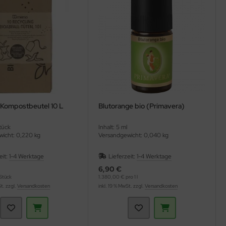
l Kompostbeutel 10 L
Blutorange bio (Primavera)
Stück
Inhalt: 5 ml
icht: 0,220 kg
Versandgewicht: 0,040 kg
eit:
1-4 Werktage
Lieferzeit:
1-4 Werktage
6,90 €
Stück
1.380,00 € pro 1 l
St. zzgl.
Versandkosten
inkl. 19 % MwSt. zzgl.
Versandkosten