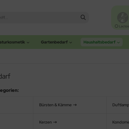
Lactos
aturkosmetik
Gartenbedarf
Haushaltsbedarf
darf
egorien:
Bürsten & Kämme
Duftlamp
Kerzen
Kondom