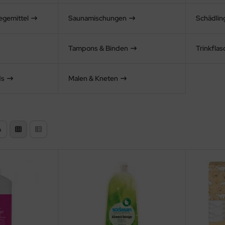
egemittel
Saunamischungen
Schädli
Tampons & Binden
Trinkfla
ds
Malen & Kneten
n