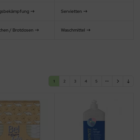
ngsbekämpfung
Servietten
schen / Brotdosen
Waschmittel
1
2
3
4
5