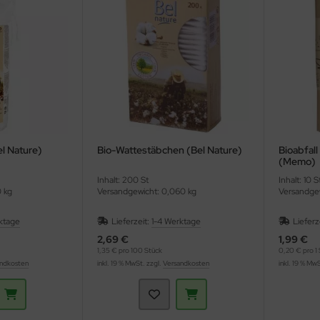
l Nature)
Bio-Wattestäbchen (Bel Nature)
Bioabfal
(Memo)
Inhalt: 200 St
Inhalt: 10 
0 kg
Versandgewicht: 0,060 kg
Versandgew
ktage
Lieferzeit:
1-4 Werktage
Lieferz
2,69 €
1,99 €
1,35 € pro 100 Stück
0,20 € pro 1 
ndkosten
inkl. 19 % MwSt. zzgl.
Versandkosten
inkl. 19 % Mw