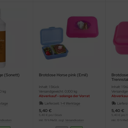
e (Sonett)
Brotdose Horse pink (Emil)
Brotdose 
Trennsta
Inhalt: 1 Stück
Inhalt: 1 St
0 kg
Versandgewicht: 0,100 kg
Versandgew
Abverkauf - solange der Vorrat
Abverkauf
reicht
reicht
ktage
Lieferzeit:
1-4 Werktage
Lieferz
5,40 €
5,40 €
5,40 € pro 1 Stück
5,40 € pro 1 
ndkosten
inkl. 19 % MwSt. zzgl.
Versandkosten
inkl. 19 % Mw