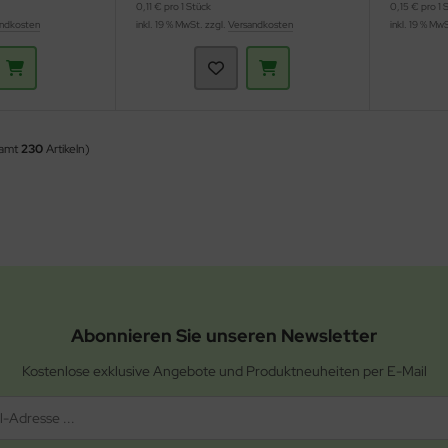
0,11 € pro 1 Stück
0,15 € pro 1 
ndkosten
inkl. 19 % MwSt. zzgl.
Versandkosten
inkl. 19 % Mw
samt
230
Artikeln)
Abonnieren Sie unseren Newsletter
Kostenlose exklusive Angebote und Produktneuheiten per E-Mail